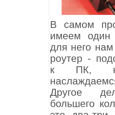
В самом пр
имеем один 
для него нам
роутер - под
к ПК, на
наслаждаем
Другое де
большего кол
это два-три 