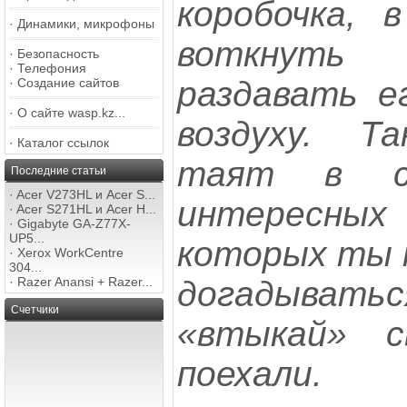
коробочка, 
·
Динамики, микрофоны
воткнуть 
·
Безопасность
·
Телефония
раздавать е
·
Создание сайтов
·
О сайте wasp.kz...
воздуху. Т
·
Каталог ссылок
таят в се
Последние статьи
·
Acer V273HL и Acer S...
интересны
·
Acer S271HL и Acer H...
·
Gigabyte GA-Z77X-
UP5...
которых ты 
·
Xerox WorkCentre
304...
догадыва
·
Razer Anansi + Razer...
Счетчики
«втыкай» с
поехали.