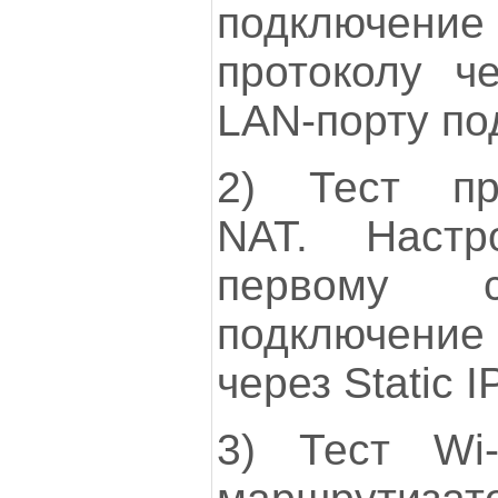
подключен
протоколу ч
LAN-порту по
2) Тест про
NAT. Настр
первому с
подключени
через Static IP
3) Тест Wi-