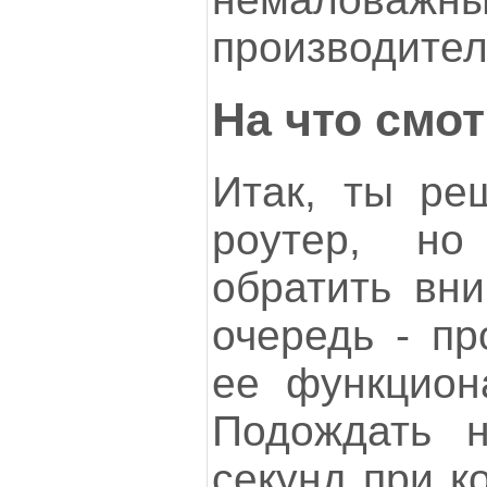
производител
На что смо
Итак, ты ре
роутер, н
обратить вн
очередь - пр
ее функцион
Подождать н
секунд при к