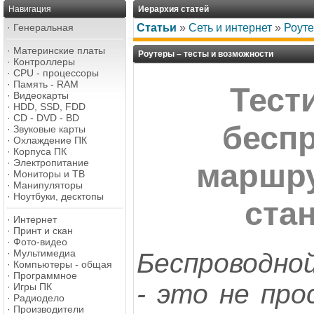
Навигация
Иерархия статей
·
Генеральная
Статьи
»
Сеть и интернет
»
Роуте
·
Материнские платы
Роутеры – тесты и возможности
·
Контроллеры
·
CPU - процессоры
·
Память - RAM
Тест
·
Видеокарты
·
HDD, SSD, FDD
·
CD - DVD - BD
бесп
·
Звуковые карты
·
Охлаждение ПК
·
Корпуса ПК
·
Электропитание
маршру
·
Мониторы и ТВ
·
Манипуляторы
·
Ноутбуки, десктопы
ста
·
Интернет
·
Принт и скан
·
Фото-видео
·
Мультимедиа
Беспроводно
·
Компьютеры - общая
·
Программное
- это не пр
·
Игры ПК
·
Радиодело
·
Производители