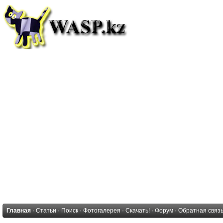
Главная
·
Статьи
·
Поиск
·
Фотогалерея
·
Скачать!
·
Форум
·
Обратная связ