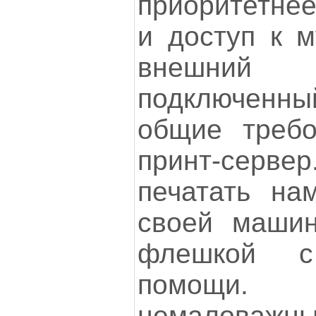
приоритетне
и доступ к м
внешний 
подключенны
общие требо
принт-серв
печатать на
своей машин
флешкой с
помощи
немаловаж