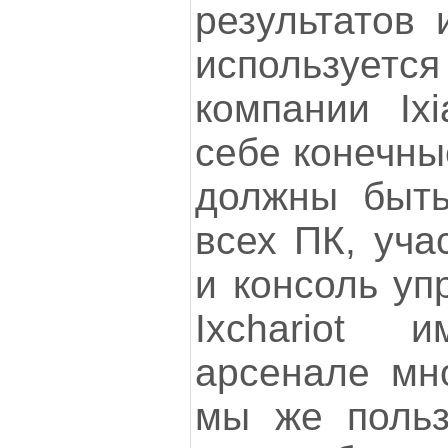
результатов 
используе
компании Ix
себе конечные
должны быть
всех ПК, уча
и консоль упр
Ixchariot
арсенале мно
мы же пользу