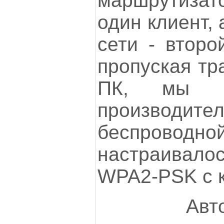
маршрутизат
один клиент,
сети - второ
пропуская тр
ПК, мы м
производит
беспроводн
настраивал
WPA2-PSK с 
Авт