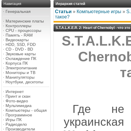
Навигация
Иерархия статей
·
Генеральная
Статьи
»
Компьютерные игры
»
S.
такое?
·
Материнские платы
·
Контроллеры
S.T.A.L.K.E.R. 2: Heart of Chernobyl - что эт
·
CPU - процессоры
·
Память - RAM
S.T.A.L.K.E
·
Видеокарты
·
HDD, SSD, FDD
·
CD - DVD - BD
Chernob
·
Звуковые карты
·
Охлаждение ПК
·
Корпуса ПК
т
·
Электропитание
·
Мониторы и ТВ
·
Манипуляторы
·
Ноутбуки, десктопы
·
Интернет
·
Принт и скан
·
Фото-видео
Где не
·
Мультимедиа
·
Компьютеры - общая
·
Программное
украинск
·
Игры ПК
·
Радиодело
·
Производители