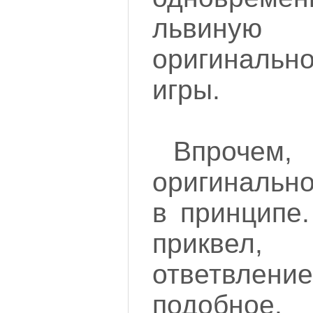
львин
оригиналь
игры.
Впро
оригинально
в принципе.
приквел,
ответвл
подобное.