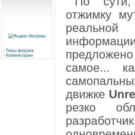
По сути,
отжимку му
реальн
информац
-
Темы форума
предложе
-
Комментарии
самое... 
самопальных
движке
Unre
резко обл
разработч
одноврем