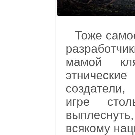
Тоже само
разработчик
мамой кл
этничес
создатели,
игре стол
выплеснуть
всякому нац