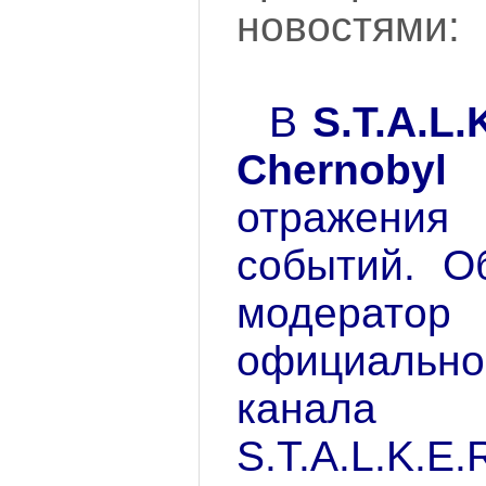
новостями:
В
S.T.A.L.
Chernobyl
отражения
событий. О
модерат
официаль
канала
S.T.A.L.K.E.