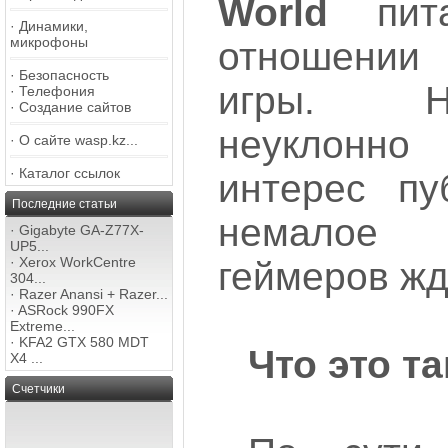
World
пита
·
Динамики,
микрофоны
отношении 
·
Безопасность
игры. Н
·
Телефония
·
Создание сайтов
неуклон
·
О сайте wasp.kz...
·
Каталог ссылок
интерес пу
Последние статьи
немалое
·
Gigabyte GA-Z77X-
UP5...
·
Xerox WorkCentre
геймеров жд
304...
·
Razer Anansi + Razer...
·
ASRock 990FX
Extreme...
·
KFA2 GTX 580 MDT
Что это т
X4 ...
Счетчики