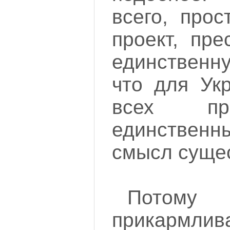
всего, прос
проект, пр
единственну
что для Ук
всех пр
единстве
смысл суще
Потому 
прикармли