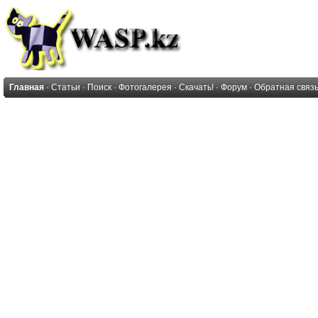
Главная
·
Статьи
·
Поиск
·
Фотогалерея
·
Скачать!
·
Форум
·
Обратная связ