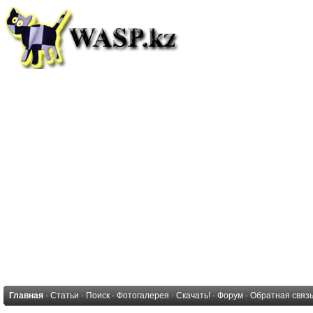
Главная
·
Статьи
·
Поиск
·
Фотогалерея
·
Скачать!
·
Форум
·
Обратная связ