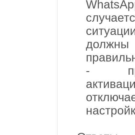
WhatsAp
случае
ситуаци
дол
правильн
- пр
активаци
отключ
настройк