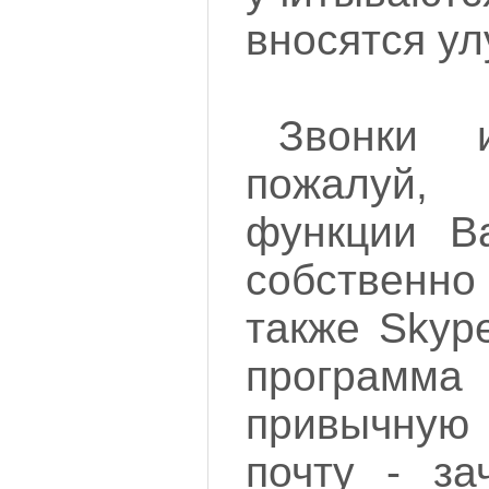
вносятся у
Звонки и
пожалуй
функции В
собственно
также Skyp
программ
привычну
почту - за