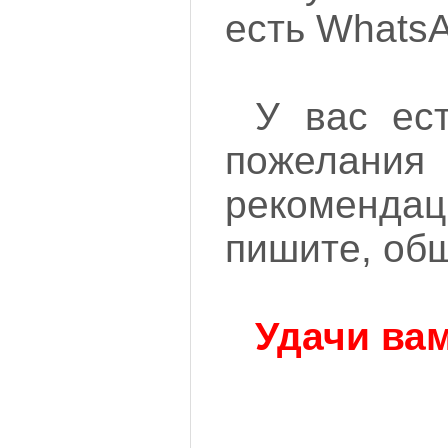
есть Whats
У вас ес
поже
рекоменда
пишите, об
Удачи вам