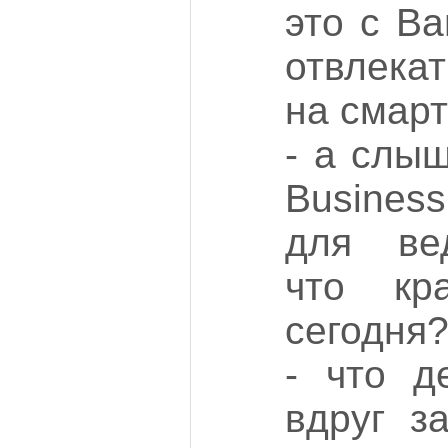
это с В
отвлека
на смар
- а слы
Busines
для ве
что кр
сегодня
- что д
вдруг з