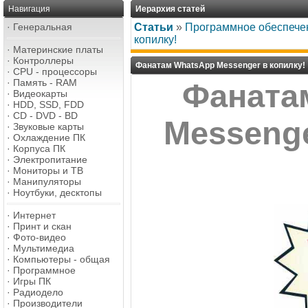
Навигация
Иерархия статей
·
Генеральная
Статьи
»
Программное обеспече
копилку!
·
Материнские платы
·
Контроллеры
Фанатам WhatsApp Messenger в копилку!
·
CPU - процессоры
·
Память - RAM
Фаната
·
Видеокарты
·
HDD, SSD, FDD
·
CD - DVD - BD
Messenge
·
Звуковые карты
·
Охлаждение ПК
·
Корпуса ПК
·
Электропитание
·
Мониторы и ТВ
·
Манипуляторы
·
Ноутбуки, десктопы
·
Интернет
·
Принт и скан
·
Фото-видео
·
Мультимедиа
·
Компьютеры - общая
·
Программное
·
Игры ПК
·
Радиодело
·
Производители