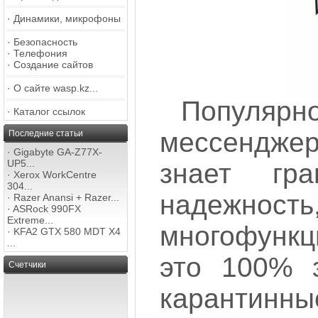
·
Динамики, микрофоны
·
Безопасность
·
Телефония
·
Создание сайтов
·
О сайте wasp.kz...
Популярн
·
Каталог ссылок
мессендже
Последние статьи
·
Gigabyte GA-Z77X-
UP5...
знает гра
·
Xerox WorkCentre
304...
надежность
·
Razer Anansi + Razer...
·
ASRock 990FX
Extreme...
многофунк
·
KFA2 GTX 580 MDT X4
...
это 100% з
Счетчики
карантинны