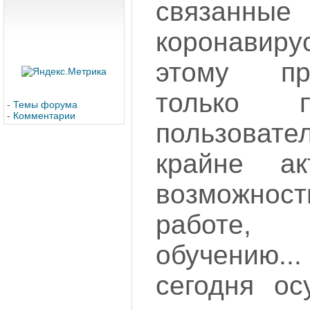
связанны
коронавиру
этому п
только 
-
Темы форума
-
Комментарии
пользовате
крайне ак
возможност
работе,
обучению..
сегодня ос