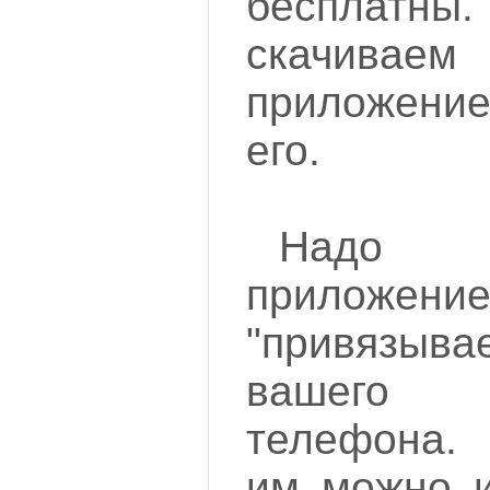
бесплатн
скачива
приложение
его.
Надо с
приложени
"привязыва
вашего 
телефона. 
им можно и