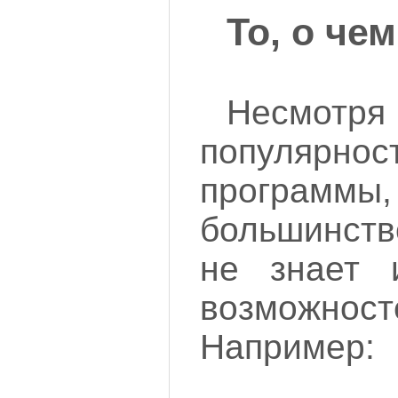
То, о че
Несмотр
популяр
программы
большинств
не знает 
возможнос
Например: