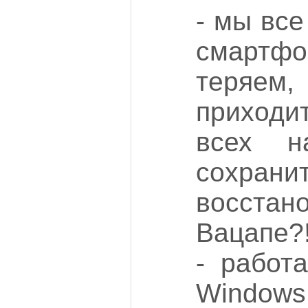
- мы вс
смарт
теря
приходи
всех н
сохр
восстан
Вацапе?
- работ
Windows