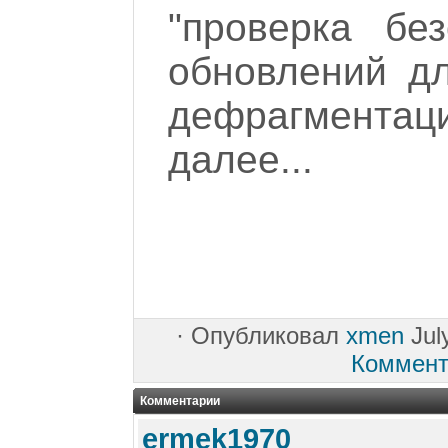
"проверка без
обновлений дл
дефрагментаци
далее...
·
Опубликовал
xmen
Jul
Коммент
Комментарии
ermek1970