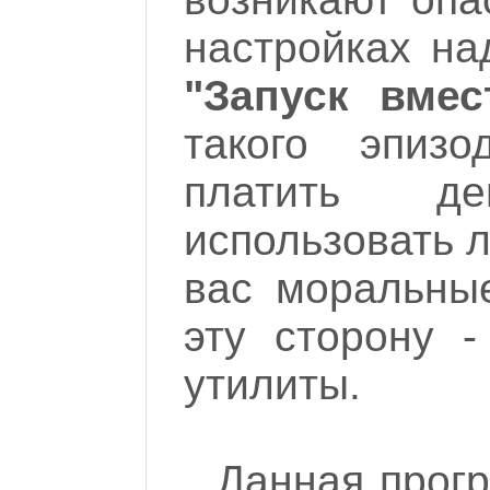
настройках на
"Запуск вмес
такого эпизо
платить д
использовать 
вас моральны
эту сторону -
утилиты.
Данная прогр