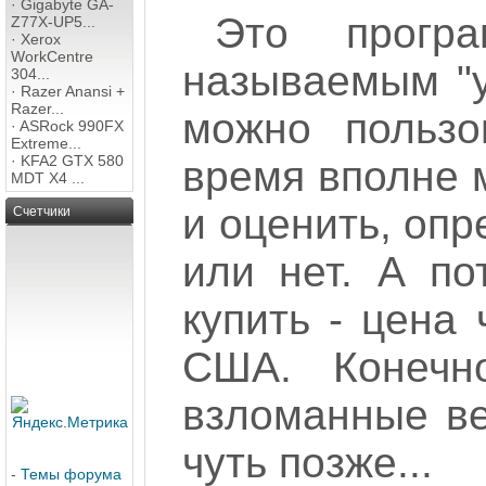
·
Gigabyte GA-
Это прогр
Z77X-UP5...
·
Xerox
WorkCentre
называемым "у
304...
·
Razer Anansi +
Razer...
можно пользо
·
ASRock 990FX
Extreme...
·
KFA2 GTX 580
время вполне 
MDT X4 ...
и оценить, опр
Счетчики
или нет. А по
купить - цена
США. Конечн
взломанные ве
чуть позже...
-
Темы форума