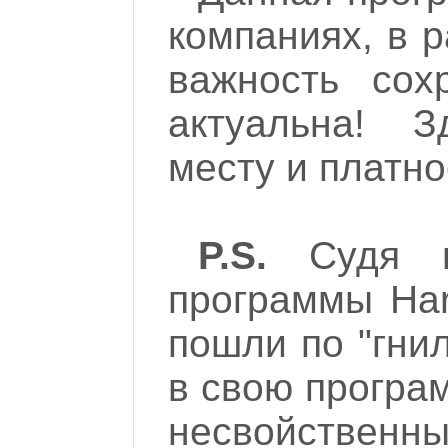
компаниях, в 
важность сох
актуальна! З
месту и платн
P.S.
Судя по
программы Hard
пошли по "гни
в свою програ
несвойственны