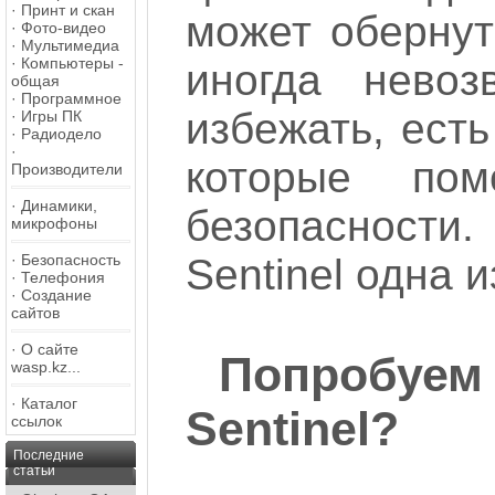
·
Принт и скан
может обернут
·
Фото-видео
·
Мультимедиа
·
Компьютеры -
иногда невоз
общая
·
Программное
избежать, ест
·
Игры ПК
·
Радиодело
·
которые по
Производители
·
Динамики,
безопасности
микрофоны
·
Безопасность
Sentinel одна и
·
Телефония
·
Создание
сайтов
·
О сайте
Попробуем
wasp.kz...
·
Каталог
Sentinel?
ссылок
Последние
статьи