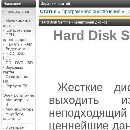
Навигация
Иерархия статей
·
Генеральная
Статьи
»
Программное обеспечение
»
Ha
·
Материнские
Hard Disk Sentinel - мониторинг дисков
платы
·
Контроллеры
Hard Disk S
·
CPU -
процессоры
·
Память - RAM
·
Видеокарты
·
HDD, SSD,
FDD
·
CD - DVD - BD
·
Звуковые
карты
·
Охлаждение
ПК
Жесткие ди
·
Корпуса ПК
·
Электропитание
выходить 
·
Мониторы и
ТВ
неподходящий
·
Манипуляторы
·
Ноутбуки,
десктопы
ценнейшие дан
·
Интернет