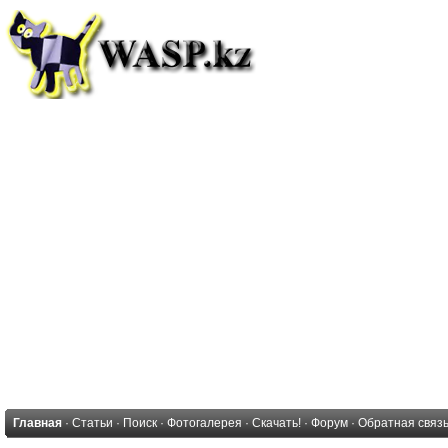
Главная
·
Статьи
·
Поиск
·
Фотогалерея
·
Скачать!
·
Форум
·
Обратная связ