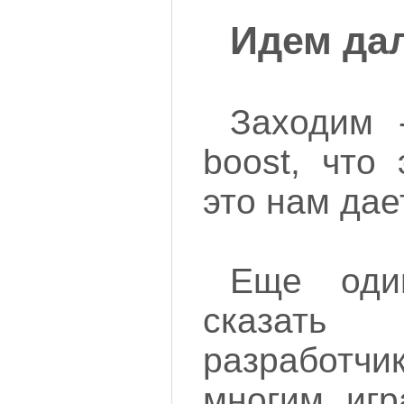
Идем да
Заходим -
boost, что
это нам дае
Еще оди
сказа
разработчи
многим игр