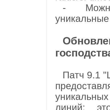
- Можн
уникальные
Обновл
господств
Патч 9.1 "
предостав
уникаль
линий: эт