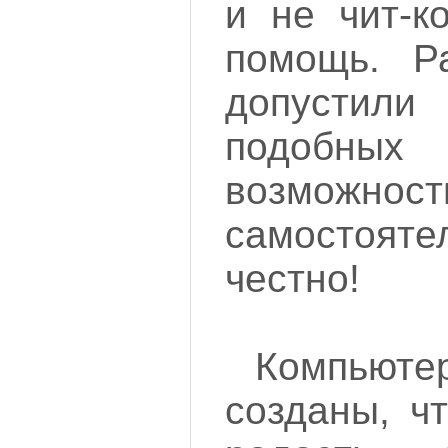
и не чит-к
помощь. Ра
допустили
подобных 
возможност
самостояте
честно!
Компью
созданы, ч