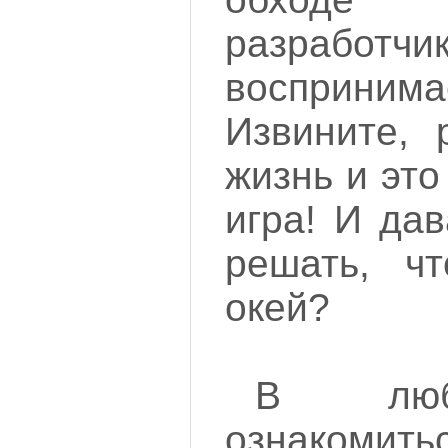
разработчи
восприним
Извините, 
жизнь и эт
игра! И да
решать, ч
окей?
В люб
ознаком