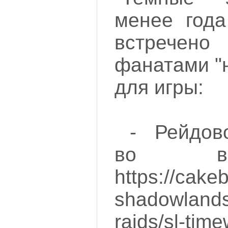
менее года
встрече
фанатами "
для игры:
- Рейдов
во вр
https://cak
shadowlands/
raids/sl-time