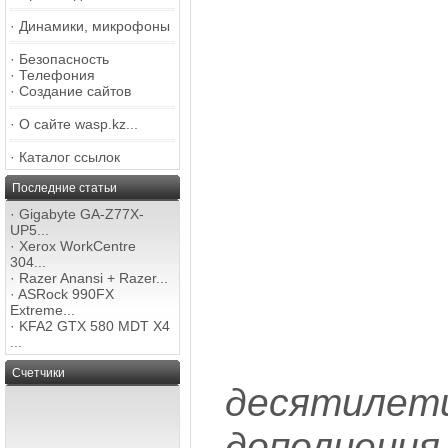
·
Динамики, микрофоны
·
Безопасность
·
Телефония
·
Создание сайтов
·
О сайте wasp.kz...
·
Каталог ссылок
Последние статьи
·
Gigabyte GA-Z77X-
UP5...
·
Xerox WorkCentre
304...
·
Razer Anansi + Razer...
·
ASRock 990FX
Extreme...
·
KFA2 GTX 580 MDT X4
...
Счетчики
десятил
дополнен