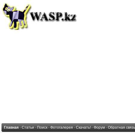
Главная
·
Статьи
·
Поиск
·
Фотогалерея
·
Скачать!
·
Форум
·
Обратная связ