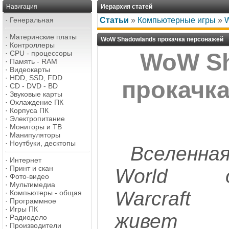
Навигация
Иерархия статей
·
Генеральная
Статьи
»
Компьютерные игры
»
W
·
Материнские платы
WoW Shadowlands прокачка персонажей
·
Контроллеры
·
CPU - процессоры
WoW Sh
·
Память - RAM
·
Видеокарты
·
HDD, SSD, FDD
прокачк
·
CD - DVD - BD
·
Звуковые карты
·
Охлаждение ПК
·
Корпуса ПК
·
Электропитание
·
Мониторы и ТВ
·
Манипуляторы
·
Ноутбуки, десктопы
Вселенна
·
Интернет
·
Принт и скан
World o
·
Фото-видео
·
Мультимедиа
Warcraft
·
Компьютеры - общая
·
Программное
·
Игры ПК
живет
·
Радиодело
·
Производители