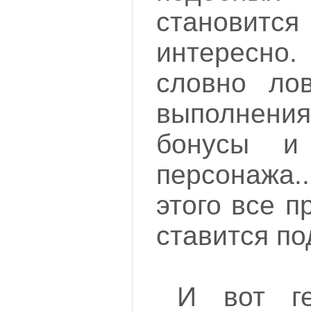
станови
интересн
словно ло
выполнения
бонусы и
персонажа.
этого все 
ставится по
И вот ге