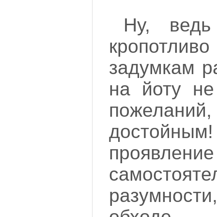
Ну, вед
кропотливо
задумкам р
на йоту не
пожеланий,
достой
проявление
самосто
разумност
обходе