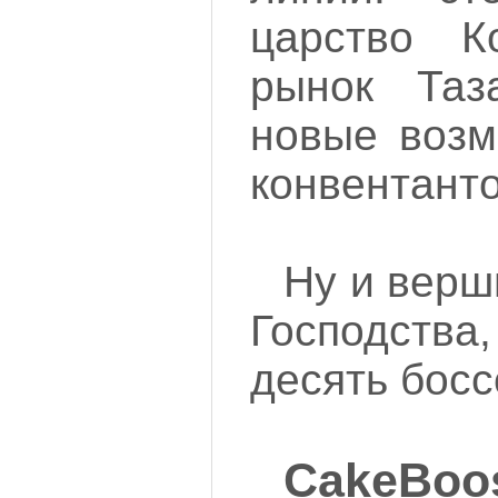
царство Ко
рынок Таз
новые возм
конвентанто
Ну и верш
Господства
десять босс
CakeBoo