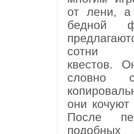
от лени, а
бедной ф
предлагаю
сотни о
квестов. О
словно 
копировал
они кочуют 
После пе
подобных 