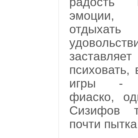
радость 
эмоции,
отдыхат
удовольств
заставляе
психовать,
игры - 
фиаско, од
Сизифов 
почти пытка