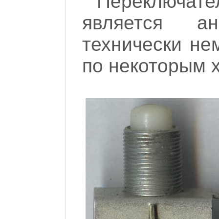
Переключат
является а
технически нем
по некоторым 