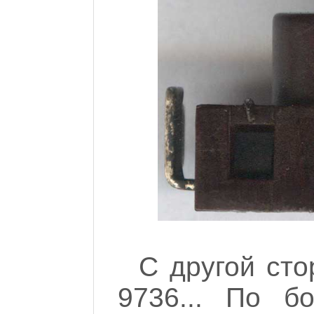
С другой сто
9736... По б