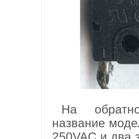
На обратн
название моде
250VAC и два 