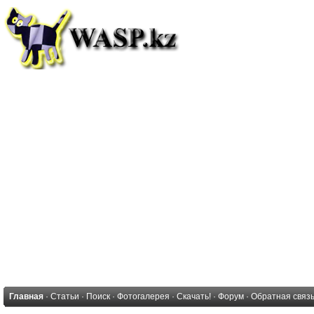
Главная
·
Статьи
·
Поиск
·
Фотогалерея
·
Скачать!
·
Форум
·
Обратная связ