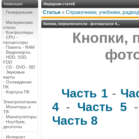
Навигация
Иерархия статей
·
Генеральная
Статьи
»
Справочники, учебники, радио
·
Материнские
Кнопки, переключатели - фотокаталог 6...
платы
·
Контроллеры
Кнопки, 
·
CPU -
процессоры
·
Память - RAM
фото
·
Видеокарты
·
HDD, SSD,
FDD
·
CD - DVD - BD
·
Звуковые
карты
·
Охлаждение
ПК
Часть 1
-
Ча
·
Корпуса ПК
·
Электропитание
4
-
Часть 5
·
Мониторы и
ТВ
Часть 8
·
Манипуляторы
·
Ноутбуки,
десктопы
·
Интернет