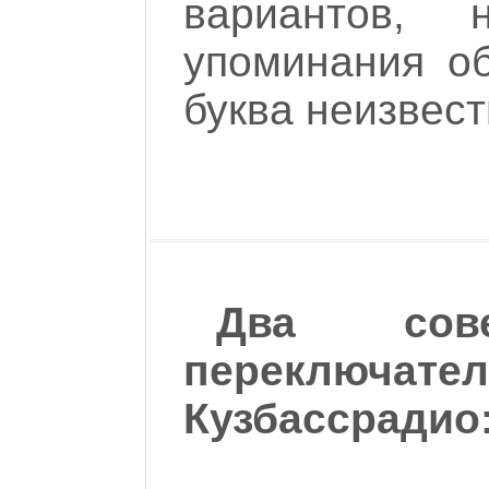
вариантов,
упоминания об
буква неизвестн
Два сове
переключат
Кузбассрадио