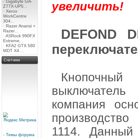
·
Gigabyte GA-
увеличить!
Z77X-UP5...
·
Xerox
WorkCentre
304...
·
Razer Anansi +
DEFOND DP
Razer...
·
ASRock 990FX
Extreme...
переключат
·
KFA2 GTX 580
MDT X4 ...
Счетчики
Кнопочный 
выключатель
компания осн
производство
1114. Данный
-
Темы форума