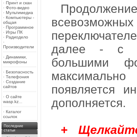
·
Принт и скан
Продолж
·
Фото-видео
·
Мультимедиа
·
Компьютеры -
всевозм
общая
·
Программное
переключателе
·
Игры ПК
·
Радиодело
·
далее - с 
Производители
·
Динамики,
большими фо
микрофоны
·
Безопасность
максималь
·
Телефония
·
Создание
появляется и
сайтов
·
О сайте
дополняется.
wasp.kz...
·
Каталог
ссылок
+ Щелкайт
Последние
статьи