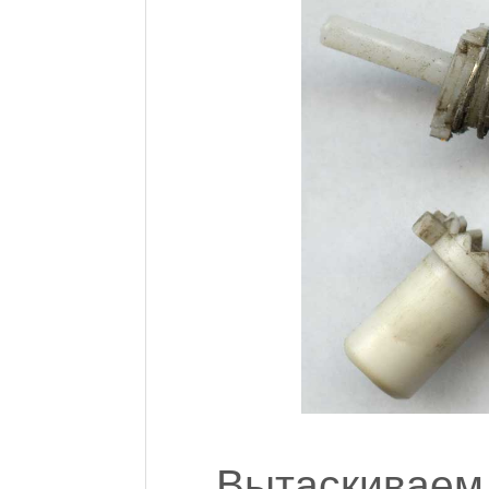
Вытаскива