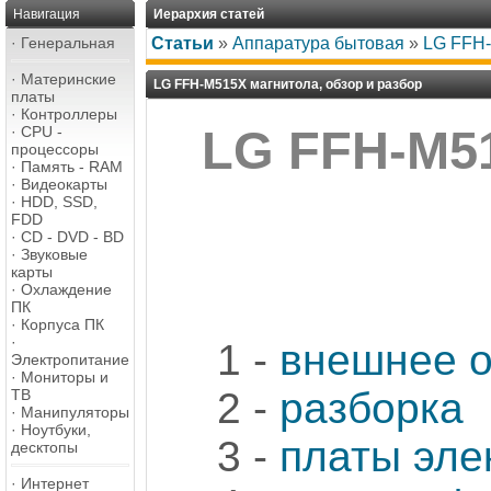
Навигация
Иерархия статей
·
Генеральная
Статьи
»
Аппаратура бытовая
»
LG FFH-
·
Материнские
LG FFH-M515X магнитола, обзор и разбор
платы
·
Контроллеры
·
CPU -
LG FFH-M51
процессоры
·
Память - RAM
·
Видеокарты
·
HDD, SSD,
FDD
·
CD - DVD - BD
·
Звуковые
карты
·
Охлаждение
ПК
·
Корпуса ПК
·
1 -
внешнее о
Электропитание
·
Мониторы и
2 -
разборка
ТВ
·
Манипуляторы
·
Ноутбуки,
3 -
платы эле
десктопы
·
Интернет