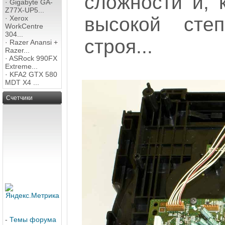
сложности и, 
·
Gigabyte GA-
Z77X-UP5...
высокой сте
·
Xerox
WorkCentre
304...
строя...
·
Razer Anansi +
Razer...
·
ASRock 990FX
Extreme...
·
KFA2 GTX 580
MDT X4 ...
Счетчики
-
Темы форума