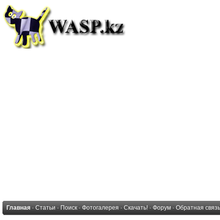
Главная
·
Статьи
·
Поиск
·
Фотогалерея
·
Скачать!
·
Форум
·
Обратная связ