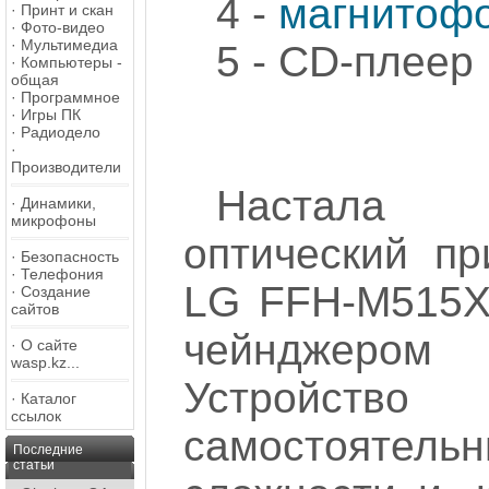
4 -
магнитофо
·
Принт и скан
·
Фото-видео
·
Мультимедиа
5 - CD-плеер
·
Компьютеры -
общая
·
Программное
·
Игры ПК
·
Радиодело
·
Производители
Настала 
·
Динамики,
микрофоны
оптический пр
·
Безопасность
·
Телефония
LG FFH-M515X,
·
Создание
сайтов
чейнджером 
·
О сайте
wasp.kz...
Устройство
·
Каталог
ссылок
самостоятельн
Последние
статьи