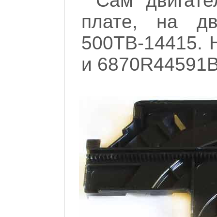
Сам двигате
плате, на дв
500TB-14415. 
и 6870R44591B