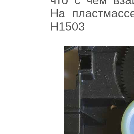
что с чем вза
На пластмасс
H1503