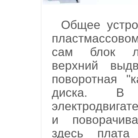
Общее устро
пластмассово
сам блок ла
верхний выд
поворотная "к
диска. В 
электродвигат
и поворачива
здесь плата 