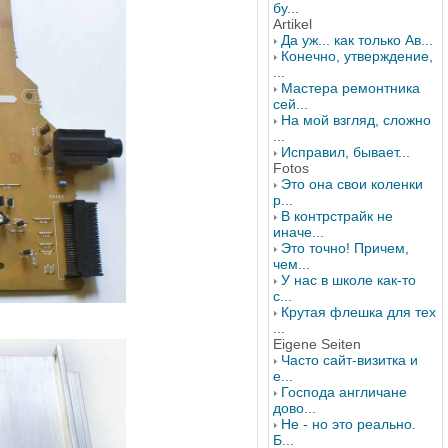
бу...
Artikel
Да уж... как только Ав...
Конечно, утверждение,
...
Мастера ремонтника
сей...
На мой взгляд, сложно
...
Исправил, бывает...
Fotos
Это она свои коленки
р...
В контрстрайк не
иначе...
Это точно! Причем,
чем...
У нас в школе как-то
с...
Крутая флешка для тех
...
Eigene Seiten
Часто сайт-визитка и
е...
Господа англичане
дово...
Не - но это реально.
Б...