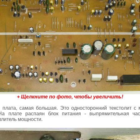
+ Щелкните по фото, чтобы увеличить!
 плата, самая большая. Это односторонний текстолит с
На плате распаян блок питания - выпрямительная час
илитель мощности.