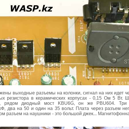
ены выходные разъемы на колонки, сигнал на них идет ч
х резистора в керамических корпусах - 0,15 Ом 5 Вт. Ш
а, рядом диодный мост KBU6G, он же PBU604. Три б
кФ, два на 50 и один на 35 вольт. Плата через разъем не
ом разъем на наушники - это большой джек... Магнитофонн