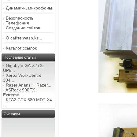
·
Динамики, микрофоны
·
Безопасность
·
Телефония
·
Создание сайтов
·
О сайте wasp.kz...
·
Каталог ссылок
Последние статьи
·
Gigabyte GA-Z77X-
UP5...
·
Xerox WorkCentre
304...
·
Razer Anansi + Razer...
·
ASRock 990FX
Extreme...
·
KFA2 GTX 580 MDT X4
...
Счетчики