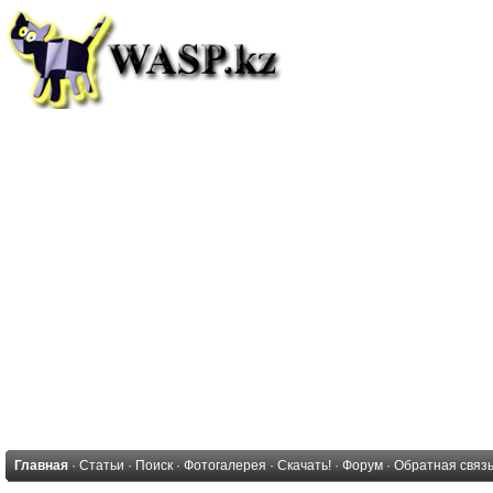
Главная
·
Статьи
·
Поиск
·
Фотогалерея
·
Скачать!
·
Форум
·
Обратная связ