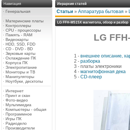
Навигация
Иерархия статей
·
Генеральная
Статьи
»
Аппаратура бытовая
»
·
Материнские платы
LG FFH-M515X магнитола, обзор и разбор
·
Контроллеры
·
CPU - процессоры
LG FFH
·
Память - RAM
·
Видеокарты
·
HDD, SSD, FDD
·
CD - DVD - BD
·
Звуковые карты
1 -
внешнее описание, ха
·
Охлаждение ПК
2 -
разборка
·
Корпуса ПК
3 - платы электроники
·
Электропитание
4 -
магнитофонная дека
·
Мониторы и ТВ
·
Манипуляторы
5 -
CD-плеер
·
Ноутбуки, десктопы
·
Интернет
·
Принт и скан
·
Фото-видео
·
Мультимедиа
·
Компьютеры - общая
·
Программное
·
Игры ПК
·
Радиодело
·
Производители