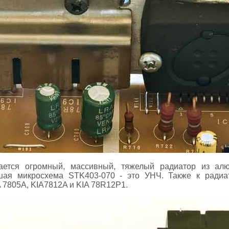
ается огромный, массивный, тяжелый радиатор из алю
шая микросхема STK403-070 - это УНЧ. Также к радиа
A 7805A, KIA7812A и KIA 78R12P1.