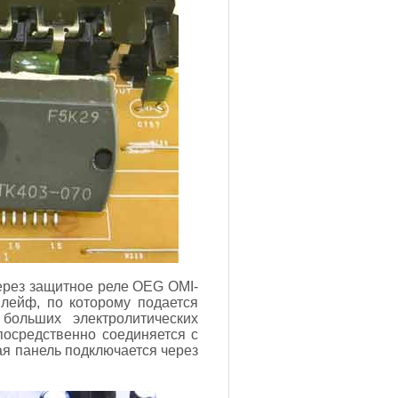
ерез защитное реле OEG OMI-
лейф, по которому подается
ольших электролитических
посредственно соединяется с
ая панель подключается через