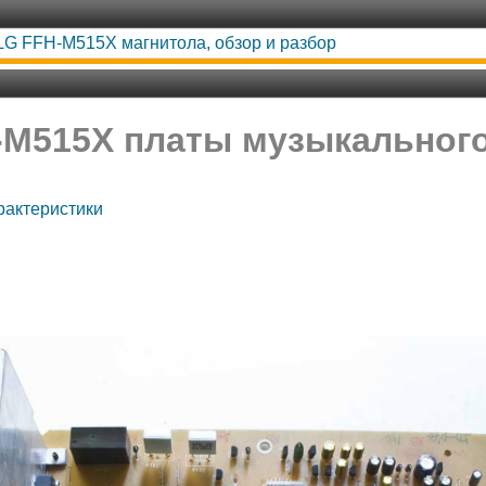
LG FFH-M515X магнитола, обзор и разбор
-M515X платы музыкального
рактеристики