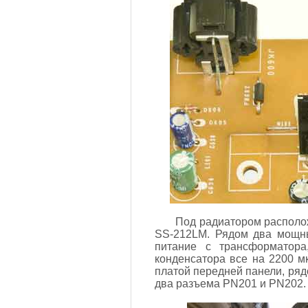
Под радиатором располож
SS-212LM. Рядом два мощны
питание с трансформатор
конденсатора все на 2200 м
платой передней панели, ряд
два разъема PN201 и PN202.