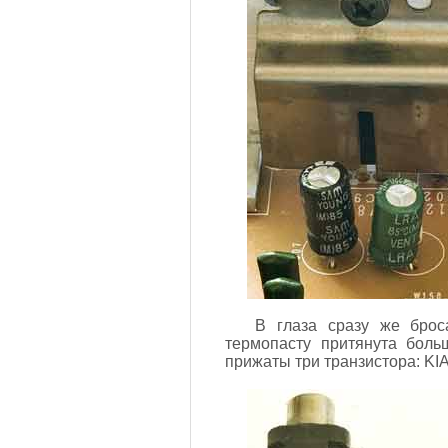
В глаза сразу же брос
термопасту притянута боль
прижаты три транзистора: KI