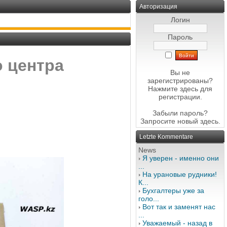
Авторизация
Логин
Пароль
 центра
Вы не
зарегистрированы?
Нажмите здесь
для
регистрации.
Забыли пароль?
Запросите новый
здесь
.
Letzte Kommentare
News
Я уверен - именно они
...
На урановые рудники!
К...
Бухгалтеры уже за
голо...
Вот так и заменят нас
...
Уважаемый - назад в