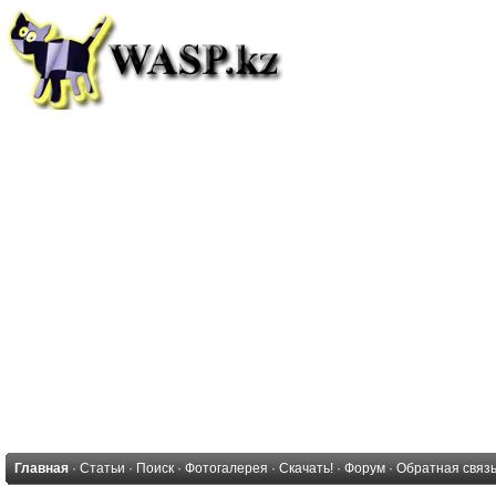
Главная
·
Статьи
·
Поиск
·
Фотогалерея
·
Скачать!
·
Форум
·
Обратная связ