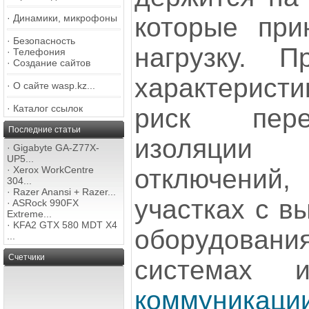
которые при
·
Динамики, микрофоны
·
Безопасность
нагрузку. П
·
Телефония
·
Создание сайтов
характерист
·
О сайте wasp.kz...
·
Каталог ссылок
риск пере
Последние статьи
изоляции
·
Gigabyte GA-Z77X-
UP5...
отключени
·
Xerox WorkCentre
304...
·
Razer Anansi + Razer...
участках с в
·
ASRock 990FX
Extreme...
·
KFA2 GTX 580 MDT X4
оборудовани
...
Счетчики
системах
коммуникаци