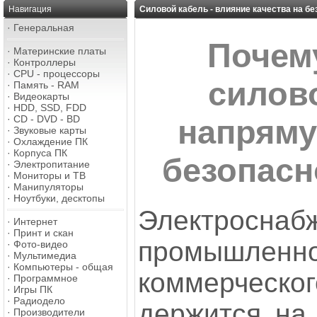
Навигация
Силовой кабель - влияние качества на б
·
Генеральная
Почем
·
Материнские платы
·
Контроллеры
·
CPU - процессоры
силов
·
Память - RAM
·
Видеокарты
·
HDD, SSD, FDD
·
CD - DVD - BD
напряму
·
Звуковые карты
·
Охлаждение ПК
·
Корпуса ПК
безопасн
·
Электропитание
·
Мониторы и ТВ
·
Манипуляторы
·
Ноутбуки, десктопы
Электроснаб
·
Интернет
·
Принт и скан
промышл
·
Фото-видео
·
Мультимедиа
·
Компьютеры - общая
коммерчес
·
Программное
·
Игры ПК
·
Радиодело
держится на 
·
Производители