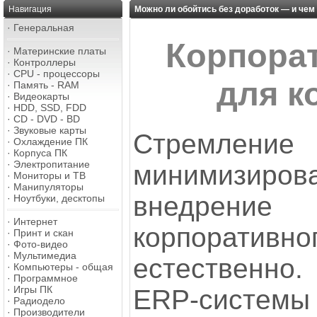
Навигация
Можно ли обойтись без доработок — и чем
·
Генеральная
Корпора
·
Материнские платы
·
Контроллеры
·
CPU - процессоры
для к
·
Память - RAM
·
Видеокарты
·
HDD, SSD, FDD
·
CD - DVD - BD
·
Звуковые карты
Стремле
·
Охлаждение ПК
·
Корпуса ПК
·
Электропитание
минимизиро
·
Мониторы и ТВ
·
Манипуляторы
внедрение
·
Ноутбуки, десктопы
·
Интернет
корпоративн
·
Принт и скан
·
Фото-видео
·
Мультимедиа
естественно.
·
Компьютеры - общая
·
Программное
·
Игры ПК
ERP-сист
·
Радиодело
·
Производители