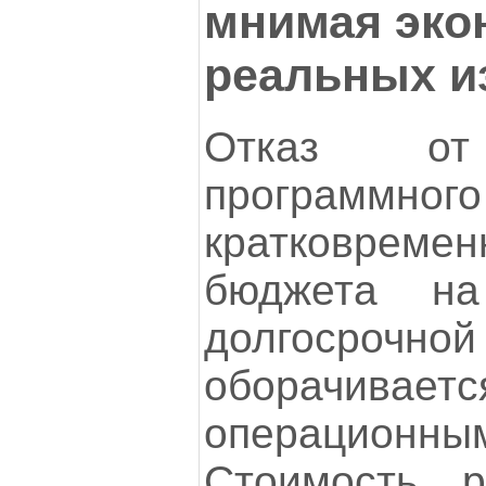
мнимая эко
реальных и
Отказ от 
программного
кратковрем
бюджета н
долгосрочн
оборачивае
операцион
Стоимость р