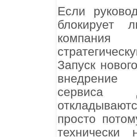
Если руковод
блокирует л
компан
стратегическ
Запуск новог
внедрение 
сервиса 
откладыва
просто потом
технически 