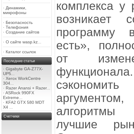
комплекса у 
·
Динамики,
микрофоны
возникает с
·
Безопасность
·
Телефония
программу 
·
Создание сайтов
есть», полно
·
О сайте wasp.kz...
·
Каталог ссылок
от измене
Последние статьи
функцион
·
Gigabyte GA-Z77X-
UP5...
·
Xerox WorkCentre
сэкономить
304...
·
Razer Anansi + Razer...
·
ASRock 990FX
аргументо
Extreme...
·
KFA2 GTX 580 MDT
алгоритмы
X4 ...
Счетчики
лучшие рын