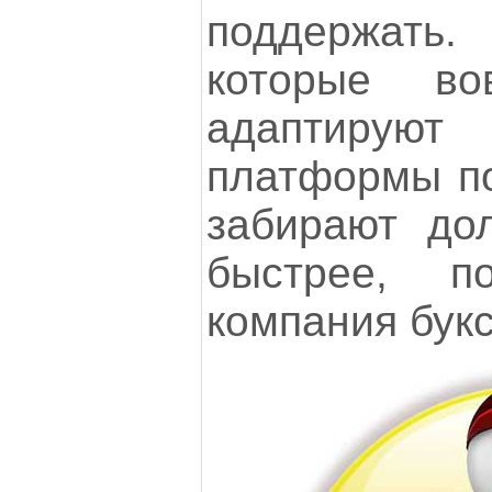
поддержат
которые в
адаптиру
платформы по
забирают до
быстрее, п
компания букс