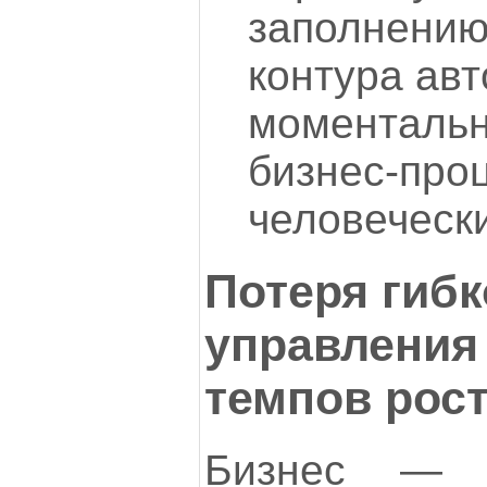
заполнению
контура ав
моментальн
бизнес-про
человеческ
Потеря гибк
управления
темпов рос
Бизнес — 