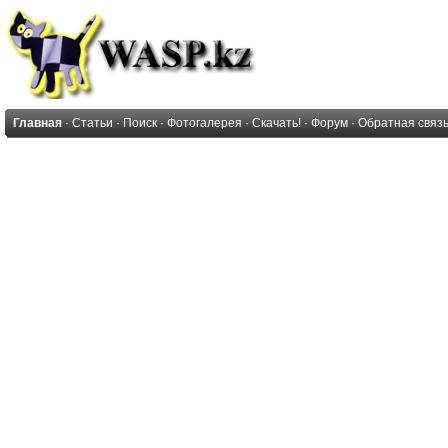
Главная
·
Статьи
·
Поиск
·
Фотогалерея
·
Скачать!
·
Форум
·
Обратная связ