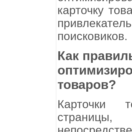
карточку тов
привлека
поисковиков.
Как правил
оптимизиро
товаров?
Карточки 
страни
непосредст