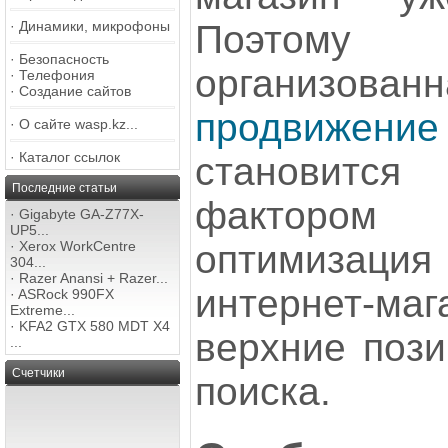
Поэтом
·
Динамики, микрофоны
·
Безопасность
организова
·
Телефония
·
Создание сайтов
продвиж
·
О сайте wasp.kz...
·
Каталог ссылок
становит
Последние статьи
фактором 
·
Gigabyte GA-Z77X-
UP5...
оптимиза
·
Xerox WorkCentre
304...
·
Razer Anansi + Razer...
интернет-ма
·
ASRock 990FX
Extreme...
·
KFA2 GTX 580 MDT X4
верхние пози
...
Счетчики
поиска.