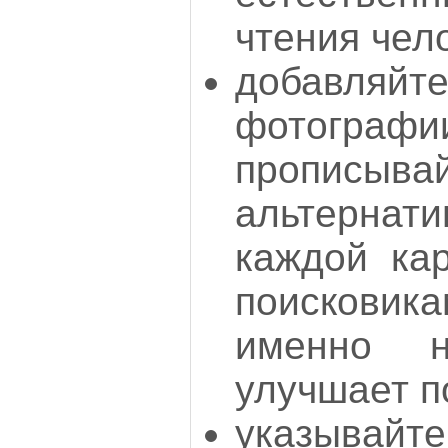
чтения чел
добавляй
фотогра
прописыва
альтернат
каждой кар
поискови
именно н
улучшает п
указывайте