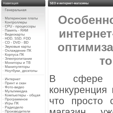
Навигация
SEO и интернет-магазины
·
Генеральная
Особенн
·
Материнские платы
·
Контроллеры
·
CPU - процессоры
интернет
·
Память - RAM
·
Видеокарты
·
HDD, SSD, FDD
·
CD - DVD - BD
оптимиза
·
Звуковые карты
·
Охлаждение ПК
·
Корпуса ПК
т
·
Электропитание
·
Мониторы и ТВ
·
Манипуляторы
·
Ноутбуки, десктопы
В сфере о
·
Интернет
·
Принт и скан
конкуренция 
·
Фото-видео
·
Мультимедиа
·
Компьютеры - общая
что просто с
·
Программное
·
Игры ПК
·
Радиодело
магазин уж
·
Производители