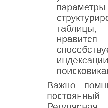
парамет
структур
таблицы,
нравится
способс
индекс
поисковика
Важно помн
постоянн
Регулярна