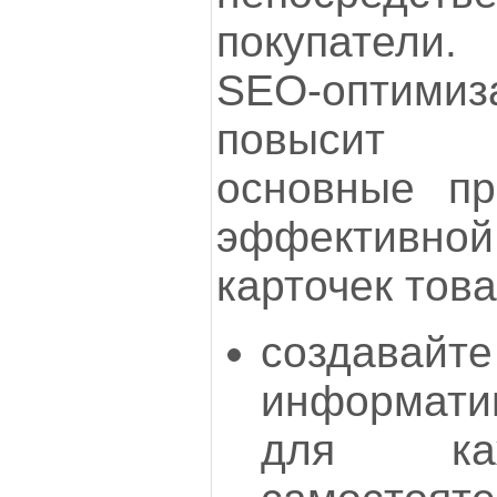
покупатели
SEO-оптимиз
повысит 
основные пр
эффективн
карточек това
создавай
информат
для ка