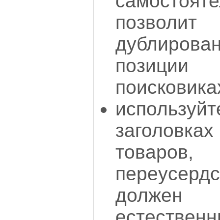
самосто
позвол
дублиров
позици
поисковика
использу
заголовк
товар
переусерд
должен
естественн