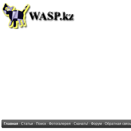
Главная
·
Статьи
·
Поиск
·
Фотогалерея
·
Скачать!
·
Форум
·
Обратная связ