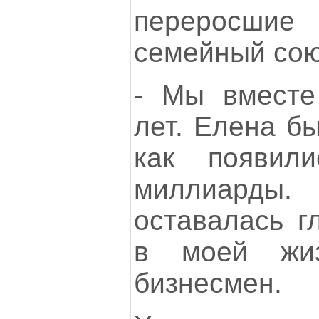
переросш
семейный сою
- Мы вместе
лет. Елена бы
как появил
миллиарды
оставалась г
в моей жиз
бизнесмен.