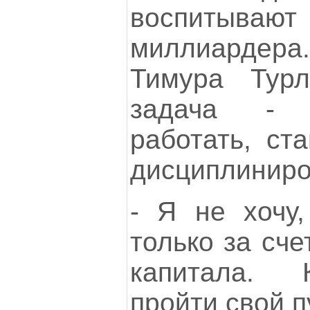
воспитываю
миллиарде
Тимура Турл
задача - 
работать, ст
дисциплинир
- Я не хочу
только за сче
капитала.
пройти свой пу