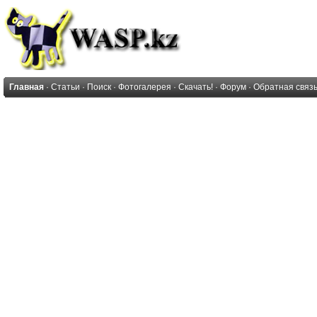
Главная
·
Статьи
·
Поиск
·
Фотогалерея
·
Скачать!
·
Форум
·
Обратная связ