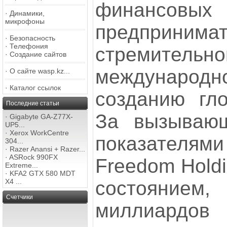
финансовых 
·
Динамики,
микрофоны
предпринимат
·
Безопасность
·
Телефония
стремител
·
Создание сайтов
междунаро
·
О сайте wasp.kz...
·
Каталог ссылок
созданию гло
Последние статьи
За вызываю
·
Gigabyte GA-Z77X-
UP5...
·
Xerox WorkCentre
показателям
304...
·
Razer Anansi + Razer...
·
ASRock 990FX
Freedom Holdi
Extreme...
·
KFA2 GTX 580 MDT
состоянием
X4 ...
Счетчики
миллиардов 