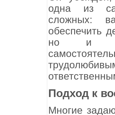
одна из с
сложных: в
обеспечить д
но и во
самостоятель
трудол
ответственны
Подход к в
Многие задаю