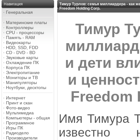
Навигация
Тимур Турлов: семья миллиардера - как же
Freedom Holding Corp.
·
Генеральная
·
Материнские платы
Тимур Т
·
Контроллеры
·
CPU - процессоры
·
Память - RAM
миллиарде
·
Видеокарты
·
HDD, SSD, FDD
·
CD - DVD - BD
и дети вл
·
Звуковые карты
·
Охлаждение ПК
·
Корпуса ПК
·
Электропитание
и ценнос
·
Мониторы и ТВ
·
Манипуляторы
·
Ноутбуки, десктопы
Freedom 
·
Интернет
·
Принт и скан
·
Фото-видео
·
Мультимедиа
Имя Тимура Т
·
Компьютеры - общая
·
Программное
·
Игры ПК
известно
·
Радиодело
·
Производители