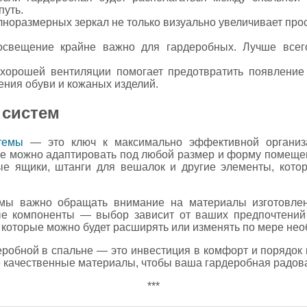
путь.
лноразмерных зеркал не только визуально увеличивает прос
освещение крайне важно для гардеробных. Лучше всег
 хорошей вентиляции помогает предотвратить появление
ения обуви и кожаных изделий.
 систем
темы
— это ключ к максимально эффективной организа
ые можно адаптировать под любой размер и форму помещен
е ящики, штанги для вешалок и другие элементы, кото
мы важно обращать внимание на материалы изготовлени
ые компоненты — выбор зависит от ваших предпочтений
которые можно будет расширять или изменять по мере нео
деробной в спальне — это инвестиция в комфорт и порядок
 качественные материалы, чтобы ваша гардеробная радова
***