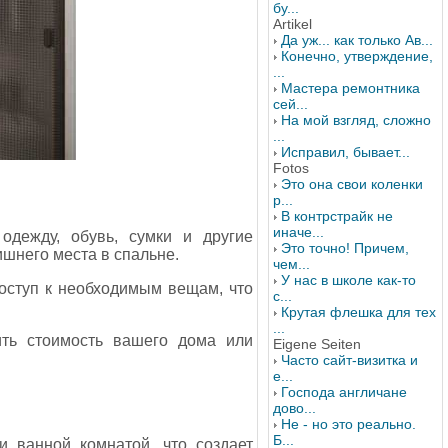
бу...
Artikel
Да уж... как только Ав...
Конечно, утверждение,
...
Мастера ремонтника
сей...
На мой взгляд, сложно
...
Исправил, бывает...
Fotos
Это она свои коленки
р...
В контрстрайк не
иначе...
одежду, обувь, сумки и другие
Это точно! Причем,
ишнего места в спальне.
чем...
У нас в школе как-то
доступ к необходимым вещам, что
с...
Крутая флешка для тех
...
ть стоимость вашего дома или
Eigene Seiten
Часто сайт-визитка и
е...
Господа англичане
дово...
Не - но это реально.
Б...
и ванной комнатой, что создает