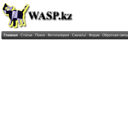
Главная
·
Статьи
·
Поиск
·
Фотогалерея
·
Скачать!
·
Форум
·
Обратная связ