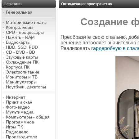
Навигация
Оптимизация пространства
·
Генеральная
Создание ф
·
Материнские платы
·
Контроллеры
·
CPU - процессоры
Преобразите свою спальню, доба
·
Память - RAM
·
Видеокарты
решение позволяет значительно с
·
HDD, SSD, FDD
Реализовать
гардеробную в спал
·
CD - DVD - BD
·
Звуковые карты
·
Охлаждение ПК
·
Корпуса ПК
·
Электропитание
·
Мониторы и ТВ
·
Манипуляторы
·
Ноутбуки, десктопы
·
Интернет
·
Принт и скан
·
Фото-видео
·
Мультимедиа
·
Компьютеры - общая
·
Программное
·
Игры ПК
·
Радиодело
·
Производители