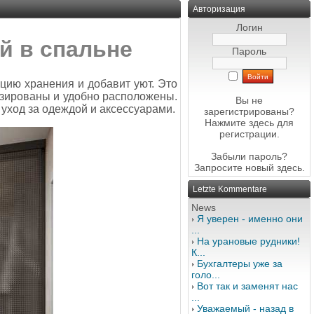
Авторизация
Логин
й в спальне
Пароль
цию хранения и добавит уют. Это
тизированы и удобно расположены.
Вы не
 уход за одеждой и аксессуарами.
зарегистрированы?
Нажмите здесь
для
регистрации.
Забыли пароль?
Запросите новый
здесь
.
Letzte Kommentare
News
Я уверен - именно они
...
На урановые рудники!
К...
Бухгалтеры уже за
голо...
Вот так и заменят нас
...
Уважаемый - назад в