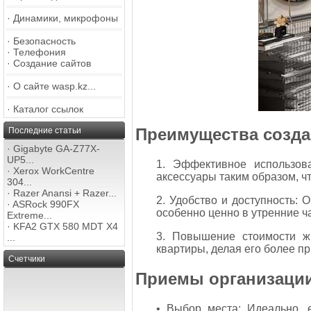
·
Динамики, микрофоны
·
Безопасность
·
Телефония
·
Создание сайтов
·
О сайте wasp.kz...
·
Каталог ссылок
Преимущества созда
Последние статьи
·
Gigabyte GA-Z77X-
UP5...
1. Эффективное использова
·
Xerox WorkCentre
аксессуары таким образом, чт
304...
·
Razer Anansi + Razer...
2. Удобство и доступность: 
·
ASRock 990FX
особенно ценно в утренние ч
Extreme...
·
KFA2 GTX 580 MDT X4
3. Повышение стоимости ж
...
квартиры, делая его более п
Счетчики
Приемы организации
• Выбор места: Идеально, 