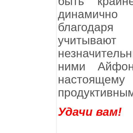
быть крайн
динамично
благодаря
учитываю
незначител
ними Айфон
настояще
продуктивным
Удачи вам!