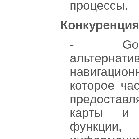
процессы.
Конкуренция
- Goo
альтернати
навигацио
которое ча
предоставл
карты и 
функции