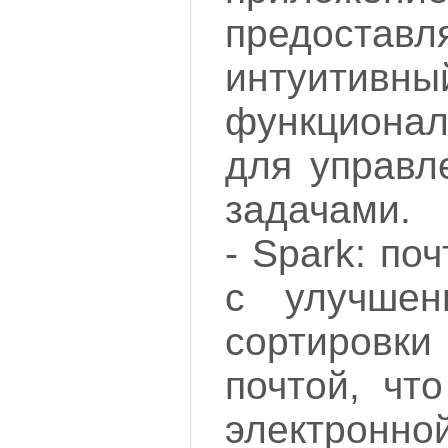
предост
интуи
функциона
для управл
задачами.
- Spark: по
с улучшен
сортировк
почтой, чт
электронн