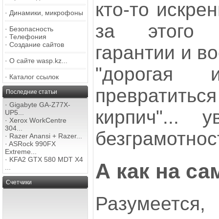
кто-то искрен
·
Динамики, микрофоны
за этого 
·
Безопасность
·
Телефония
·
Создание сайтов
гарантии и в
·
О сайте wasp.kz...
"дорогая 
·
Каталог ссылок
превратит
Последние статьи
·
Gigabyte GA-Z77X-
кирпич"... 
UP5...
·
Xerox WorkCentre
304...
безграмотнос
·
Razer Anansi + Razer...
·
ASRock 990FX
Extreme...
·
KFA2 GTX 580 MDT X4
А как на с
...
Счетчики
Разумеется,