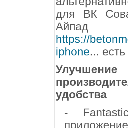
альтернати
для ВК Сов
Айп
https://betonm
iphone
... ест
Улучшение
производ
удобства
- Fantasti
приложе