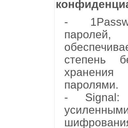
конфиденци
- 1Passw
пароле
обеспеч
степень б
хранения
паролями.
- Signal
усилен
шифровани