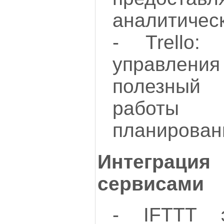
аналитичес
- Trello:
управлен
полезный
работы
планирован
Интеграц
сервисами
- IFTTT э