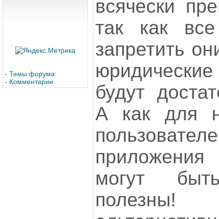
всячески пре
так как все
запретить они
юридическ
-
Темы форума
-
Комментарии
будут достат
А как для н
пользовате
приложения 
могут быт
полезны