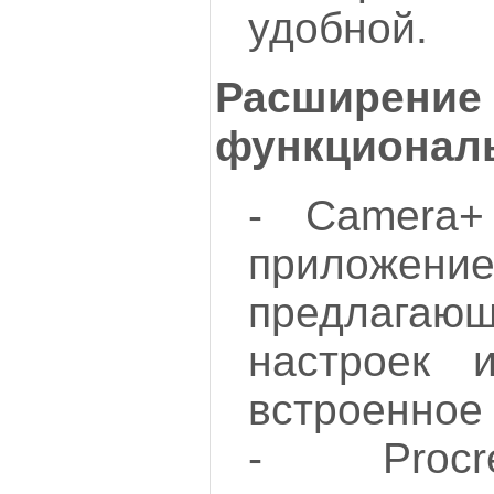
удобной.
Расширение
функционал
- Camera+
приложение
предлаг
настроек 
встроенное
- Procr