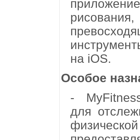
приложени
рисовани
превосход
инструмен
на iOS.
Особое назн
- MyFitnes
для отслеж
физическ
предостав