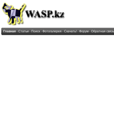
Главная
·
Статьи
·
Поиск
·
Фотогалерея
·
Скачать!
·
Форум
·
Обратная связ