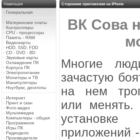
Навигация
Сторонние приложения на iPhone
·
Генеральная
ВК Сова н
·
Материнские платы
·
Контроллеры
·
CPU - процессоры
м
·
Память - RAM
·
Видеокарты
·
HDD, SSD, FDD
·
CD - DVD - BD
·
Звуковые карты
Многие люд
·
Охлаждение ПК
·
Корпуса ПК
·
Электропитание
зачастую боя
·
Мониторы и ТВ
·
Манипуляторы
на нем трог
·
Ноутбуки, десктопы
·
Интернет
или менять.
·
Принт и скан
·
Фото-видео
·
Мультимедиа
установк
·
Компьютеры - общая
·
Программное
·
Игры ПК
приложений - 
·
Радиодело
·
Производители