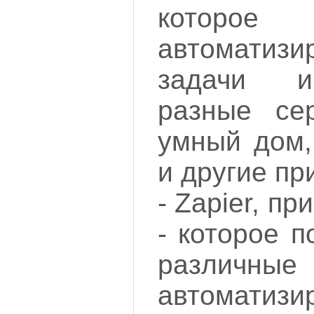
которо
автоматизи
задачи и
разные се
умный дом,
и другие пр
- Zapier, п
- которое п
различны
автоматиз