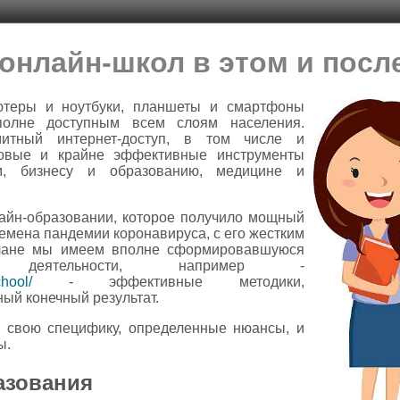
онлайн-школ в этом и пос
ютеры и ноутбуки, планшеты и смартфоны
полне доступным всем слоям населения.
митный интернет-доступ, в том числе и
новые и крайне эффективные инструменты
м, бизнесу и образованию, медицине и
айн-образовании, которое получило мощный
емена пандемии коронавируса, с его жестким
плане мы имеем вполне сформировавшуюся
ь деятельности, например -
chool/
- эффективные методики,
ый конечный результат.
т свою специфику, определенные нюансы, и
ы.
азования