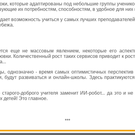
оки, которые адаптированы под небольшие группы ученико
вующие их потребностям, способностям, в удобное для них
ает возможность учиться у самых лучших преподавателей 
убежа.
ется еще не массовым явлением, некоторые его аспекты
овки. Количественный рост таких сервисов приводит к рост
...
ды, однозначно - время самых оптимистичных перспектив
 будут развиваться и онлайн-школы. Здесь практикуются 
о старого-доброго учителя заменит ИИ-робот... да это и не
 детей! Это главное.
***