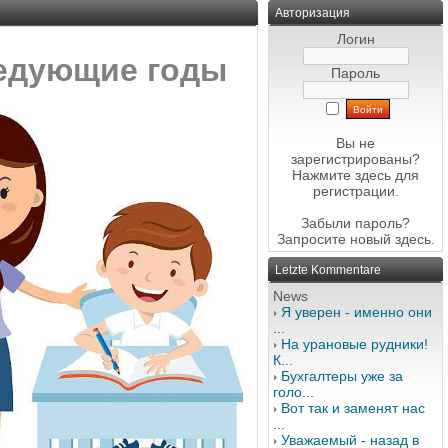
Авторизация
Логин
ледующие годы
Пароль
Вы не
зарегистрированы?
Нажмите здесь
для
регистрации.
Забыли пароль?
Запросите новый
здесь
.
Letzte Kommentare
News
Я уверен - именно они
...
На урановые рудники!
К...
Бухгалтеры уже за
голо...
Вот так и заменят нас
...
Уважаемый - назад в