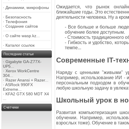
Ожидается, что рынок онлайн
·
Динамики, микрофоны
ближайшие годы. Это естественн
деятельности человека. Ну а кро
·
Безопасность
·
Телефония
·
Создание сайтов
- Все больше и больше люде
обучение более доступным.
·
О сайте wasp.kz...
- Стоимость традиционного о
- Гибкость и удобство, кото
·
Каталог ссылок
темпе...
Последние статьи
Современные IT-тех
·
Gigabyte GA-Z77X-
UP5...
·
Xerox WorkCentre
Наряду с ценными "живыми" ур
304...
Например, использование ИИ - и
·
Razer Anansi + Razer...
персональным подходом в обуче
·
ASRock 990FX
любую школьную задачу в увлека
Extreme...
·
KFA2 GTX 580 MDT X4
...
Школьный урок в н
Счетчики
Развитая компьютеризация шко
обучении. Например, использо
взрослых тоже). Обучение в так