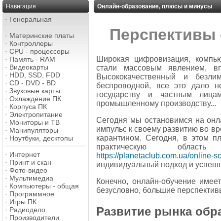
Навигация
Онлайн-образование, плюсы и минусы
·
Генеральная
Перспективы 
·
Материнские платы
·
Контроллеры
·
CPU - процессоры
Широкая цифровизация, компь
·
Память - RAM
·
Видеокарты
стали массовым явлением, в
·
HDD, SSD, FDD
Высококачественный и безли
·
CD - DVD - BD
беспроводной, все это дало 
·
Звуковые карты
государству и частным лица
·
Охлаждение ПК
промышленному производству...
·
Корпуса ПК
·
Электропитание
Сегодня мы остановимся на онл
·
Мониторы и ТВ
импульс к своему развитию во вр
·
Манипуляторы
карантином. Сегодня, в этом 
·
Ноутбуки, десктопы
практическую област
·
Интернет
https://planetaclub.com.ua/online-s
·
Принт и скан
индивидуальный подход и успешн
·
Фото-видео
·
Мультимедиа
Конечно, онлайн-обучение имее
·
Компьютеры - общая
безусловно, большие перспектив
·
Программное
·
Игры ПК
Развитие рынка обр
·
Радиодело
·
Производители