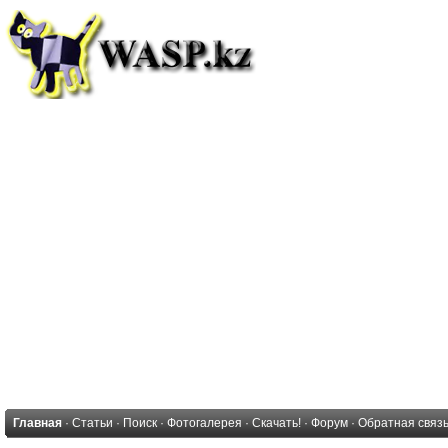
Главная
·
Статьи
·
Поиск
·
Фотогалерея
·
Скачать!
·
Форум
·
Обратная связ