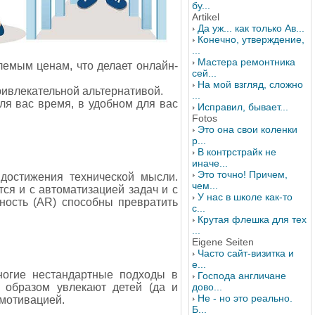
бу...
Artikel
Да уж... как только Ав...
Конечно, утверждение,
...
Мастера ремонтника
лемым ценам, что делает онлайн-
сей...
На мой взгляд, сложно
ривлекательной альтернативой.
...
ля вас время, в удобном для вас
Исправил, бывает...
Fotos
Это она свои коленки
р...
В контрстрайк не
иначе...
Это точно! Причем,
достижения технической мысли.
чем...
ся и с автоматизацией задач и с
У нас в школе как-то
ность (AR) способны превратить
с...
Крутая флешка для тех
...
Eigene Seiten
Часто сайт-визитка и
е...
ногие нестандартные подходы в
Господа англичане
дово...
 образом увлекают детей (да и
Не - но это реально.
 мотивацией.
Б...