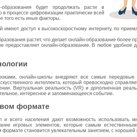
-образования будет продолжать расти в
о в процессе цифровизации практически всей
ме того есть иные факторы.
й имеют доступ к высокоскоростному интернету, по прием
бразования растет, что делает онлайн-образование более п
рые предоставляет онлайн-образование. В любое удобное д
нологии
оками, онлайн-школы внедряют все самые передовые 
скусственного интеллекта, который превосходно справляет
нии. Виртуальная реальность (VR) и дополненная реаль
тельное, интересное и запоминающееся событие.
овом формате
л и всего населения дают возможность использовать м
вание игровых элементов, которые самым естественным
ом формате становится увлекательным занятием, с хорошей