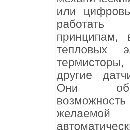
или цифровы
работат
принципам, 
тепловых э
термистор
другие датч
Они об
возможнос
желаемой 
автоматиче