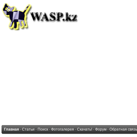
Главная
·
Статьи
·
Поиск
·
Фотогалерея
·
Скачать!
·
Форум
·
Обратная связ