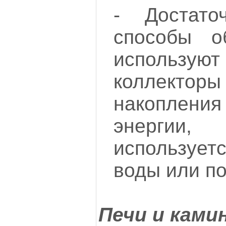
- Достато
способы о
использ
коллекто
накопле
энергии,
используе
воды или п
Печи и ками