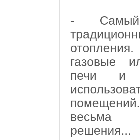
- Самы
традици
отоплени
газовые и
печи и 
использова
помещений
весьма 
решения...