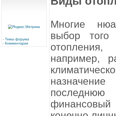
Виды отоп
Многие ню
выбор того
-
Темы форума
-
Комментарии
отопления
например, р
климатическ
назначение
последнюю
финансовы
конечно личн