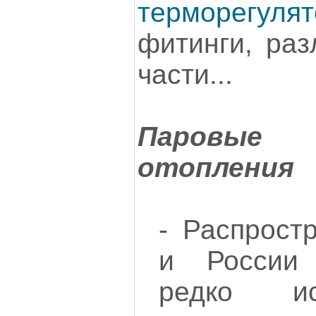
терморегу
фитинги, ра
части...
Паровы
отопления
- Распрос
и России 
редко и