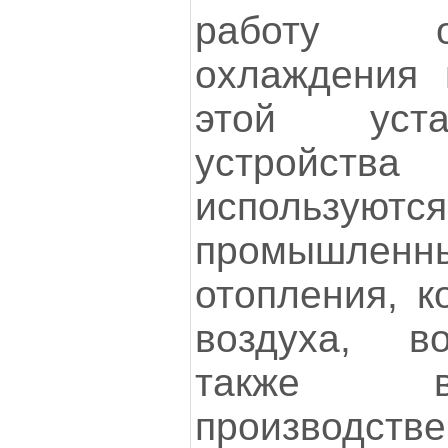
работу о
охлаждения 
этой уста
устройс
используют
промышлен
отопления, к
воздуха, в
также в
производств