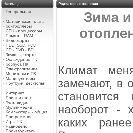
Навигация
Радиаторы отопления
·
Генеральная
Зима 
·
Материнские платы
·
Контроллеры
отопле
·
CPU - процессоры
·
Память - RAM
·
Видеокарты
·
HDD, SSD, FDD
·
CD - DVD - BD
·
Звуковые карты
·
Охлаждение ПК
·
Корпуса ПК
Климат мен
·
Электропитание
·
Мониторы и ТВ
·
Манипуляторы
замечают, в 
·
Ноутбуки, десктопы
становится 
·
Интернет
·
Принт и скан
·
Фото-видео
наоборот - х
·
Мультимедиа
·
Компьютеры - общая
·
Программное
каких ране
·
Игры ПК
·
Радиодело
·
Производители