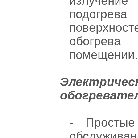
излучени
подогре
поверхн
обогрев
помещении.
Электричес
обогревате
- Простые
обслуживан