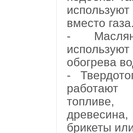
использую
вместо газа
- Масля
использ
обогрева во
- Твердот
работаю
топливе
древеси
брикеты или