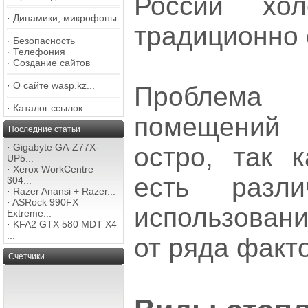
России хо
·
Динамики, микрофоны
традиционно 
·
Безопасность
·
Телефония
·
Создание сайтов
·
О сайте wasp.kz...
Проблем
·
Каталог ссылок
помещений 
Последние статьи
·
Gigabyte GA-Z77X-
остро, так 
UP5...
·
Xerox WorkCentre
есть разли
304...
·
Razer Anansi + Razer...
·
ASRock 990FX
использовани
Extreme...
·
KFA2 GTX 580 MDT X4
...
от ряда факт
Счетчики