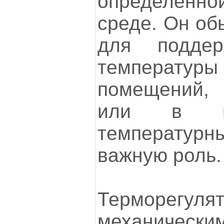
определенн
среде. Он об
для поддер
темпера
помещений,
или в пр
температурн
важную роль.
Терморегуля
механически