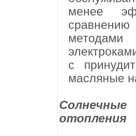
менее эф
сравнен
метод
электроками
с принуди
масляные на
Солнечн
отопления