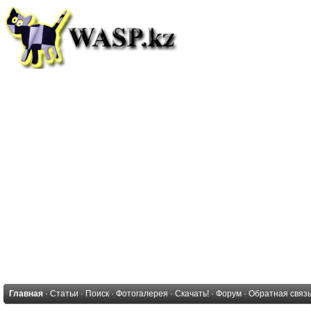
Главная
·
Статьи
·
Поиск
·
Фотогалерея
·
Скачать!
·
Форум
·
Обратная связ