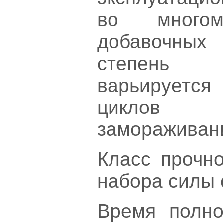
во много
добавочных 
степень м
варьируетс
циклов
замораживани
Класс прочно
набора силы 
Время полно