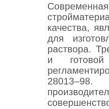
Современна
строймате
качества, яв
для изготов
раствора. Тр
и готовой
регламент
28013–
производ
совершенство