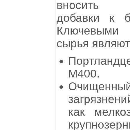
вносить д
добавки к б
Ключевыми
сырья являю
Портлан
М400.
Очищенны
загрязнен
как мелко
крупнозерн