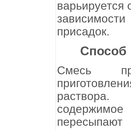
варьируется о
зависимост
присадок.
Способ
Смесь пр
приготовле
раствора
содержим
пересыпа