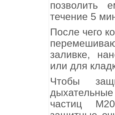
позволить е
течение 5 мин
После чего к
перемешивают
заливке, на
или для клад
Чтобы защ
дыхательны
частиц М20