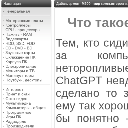
Навигация
Даёшь цемент М200 - мир компьютеров и 
·
Генеральная
Что тако
·
Материнские платы
·
Контроллеры
·
CPU - процессоры
·
Память - RAM
Тем, кто сид
·
Видеокарты
·
HDD, SSD, FDD
·
CD - DVD - BD
за компь
·
Звуковые карты
·
Охлаждение ПК
·
Корпуса ПК
неторопли
·
Электропитание
·
Мониторы и ТВ
·
Манипуляторы
ChatGPT невд
·
Ноутбуки, десктопы
сделано то з
·
Интернет
·
Принт и скан
·
Фото-видео
ему так хорош
·
Мультимедиа
·
Компьютеры - общая
·
Программное
бы понятно 
·
Игры ПК
·
Радиодело
·
Производители