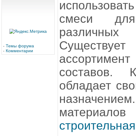
использоват
смеси для
различны
Существ
-
Темы форума
-
Комментарии
ассортимент
составов.
обладает сво
назначением
матери
строительная