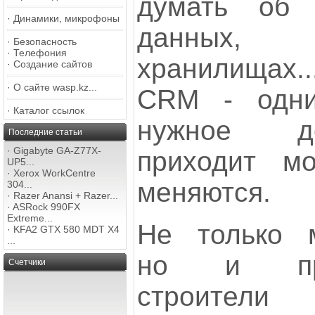
думать об 
·
Динамики, микрофоны
данных
·
Безопасность
·
Телефония
хранилищах..
·
Создание сайтов
·
О сайте wasp.kz...
CRM - одни
·
Каталог ссылок
нужное де
Последние статьи
·
Gigabyte GA-Z77X-
приходит м
UP5...
·
Xerox WorkCentre
меняются.
304...
·
Razer Anansi + Razer...
·
ASRock 990FX
Extreme...
Не только м
·
KFA2 GTX 580 MDT X4
...
но и проф
Счетчики
строители