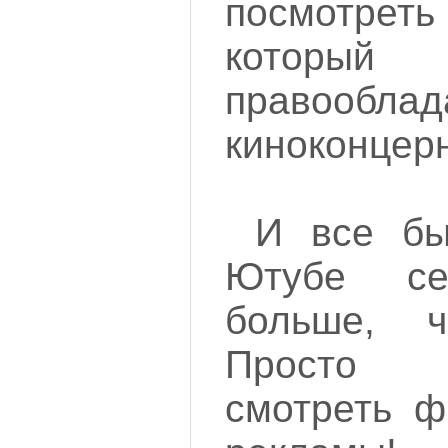
посмотреть
которы
правооб
киноконцер
И все бы
Ютубе се
больше, 
Просто 
смотреть ф