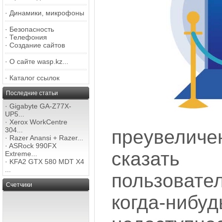
·
Динамики, микрофоны
·
Безопасность
·
Телефония
·
Создание сайтов
·
О сайте wasp.kz...
·
Каталог ссылок
Последние статьи
·
Gigabyte GA-Z77X-
UP5...
·
Xerox WorkCentre
304...
преувел
·
Razer Anansi + Razer...
·
ASRock 990FX
сказат
Extreme...
·
KFA2 GTX 580 MDT X4
...
пользовате
Счетчики
когда-нибу