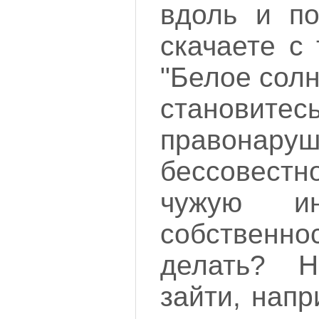
вдоль и по
скачаете с
"Белое солн
становитес
правонаруш
бессовес
чужую инт
собствен
делать? Н
зайти, нап