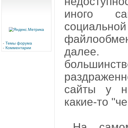
недоступн
иного са
социал
файлообм
-
Темы форума
-
Комментарии
далее. 
большинств
раздраженн
сайты у н
какие-то "ч
На само