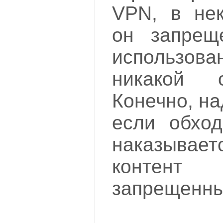
VPN, в нек
он запрещ
использов
никакой от
Конечно, на
если обход
наказыва
контент
запрещенн