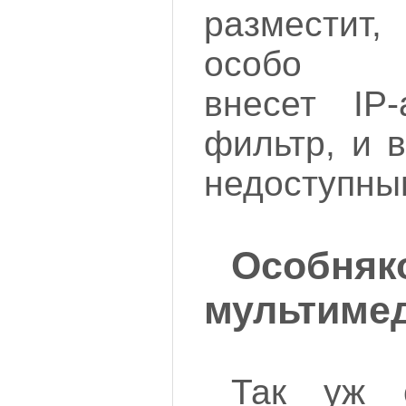
разместит
особо за
внесет IP
фильтр, и 
недоступны
Особн
мультимед
Так уж с