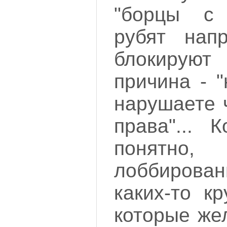
"борцы с 
рубят нап
блокирую
причина - 
нарушаете 
права"... 
понятно
лоббирова
каких-то кр
которые же