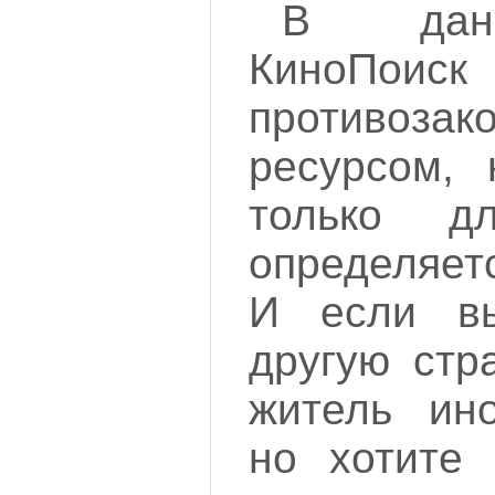
В данн
КиноПоис
противоз
ресурсом, 
только д
определяет
И если в
другую стр
житель ино
но хотите 