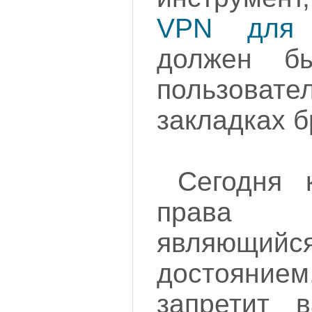
VPN для 
должен б
пользовате
закладках б
Сегодня 
права 
являющийс
достоянием
запретит 