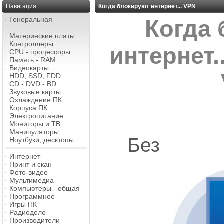
Навигация
Когда блокируют интернет... VPN
·
Генеральная
Когда
·
Материнские платы
·
Контроллеры
интернет.
·
CPU - процессоры
·
Память - RAM
·
Видеокарты
·
HDD, SSD, FDD
·
CD - DVD - BD
·
Звуковые карты
·
Охлаждение ПК
·
Корпуса ПК
·
Электропитание
·
Мониторы и ТВ
·
Манипуляторы
Без
·
Ноутбуки, десктопы
·
Интернет
·
Принт и скан
·
Фото-видео
·
Мультимедиа
·
Компьютеры - общая
·
Программное
·
Игры ПК
·
Радиодело
·
Производители