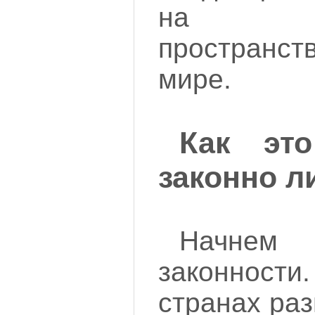
на пос
пространст
мире.
Как эт
законно л
Начнем 
законнос
странах ра