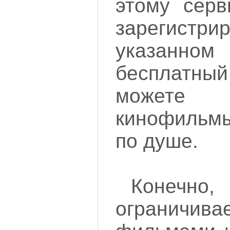
этому серв
зарегист
указанном 
бесплатны
можете
кинофильм
по душе.
Конеч
ограничи