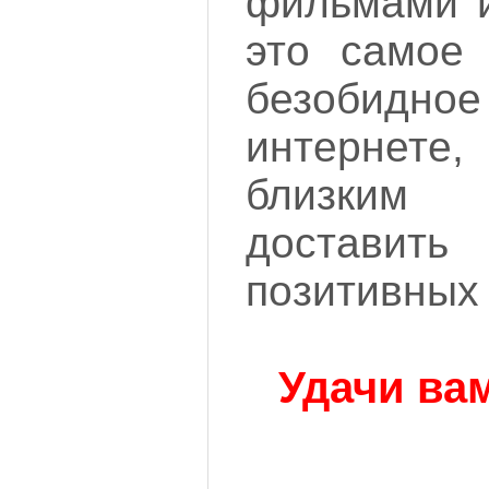
фильмами и
это самое 
безобидно
интернете
близким
достав
позитивных
Удачи ва