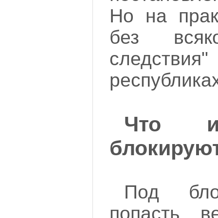
Но на прак
без вся
следствия
республика
Что 
блокирую
Под бло
попасть ве