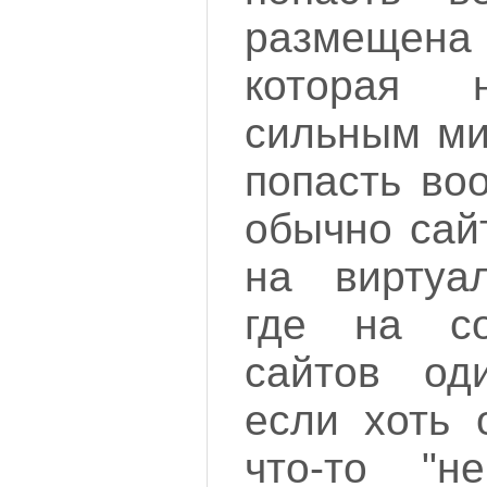
размещен
которая
сильным ми
попасть во
обычно сай
на виртуал
где на с
сайтов од
если хоть 
что-то "