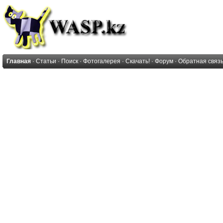
Главная
·
Статьи
·
Поиск
·
Фотогалерея
·
Скачать!
·
Форум
·
Обратная связ