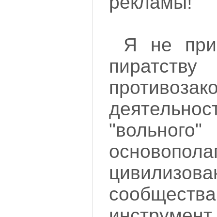
рекламы!
Я не при
пиратст
противозак
деятельно
"вольног
основопо
цивилизова
сообщества
инструмент