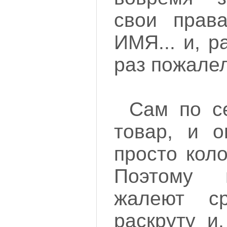
свои прав
ИМЯ... и, р
раз пожалел
Сам по с
товар, и о
просто кол
Поэтому 
жалеют с
раскруту и