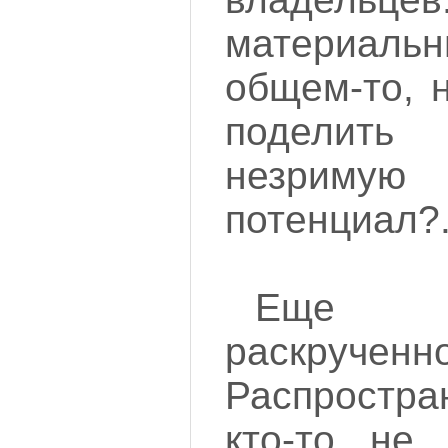
материальн
общем-то, 
поделит
незримую
потенциал?.
Еще х
раскрученн
Распростр
кто-то не