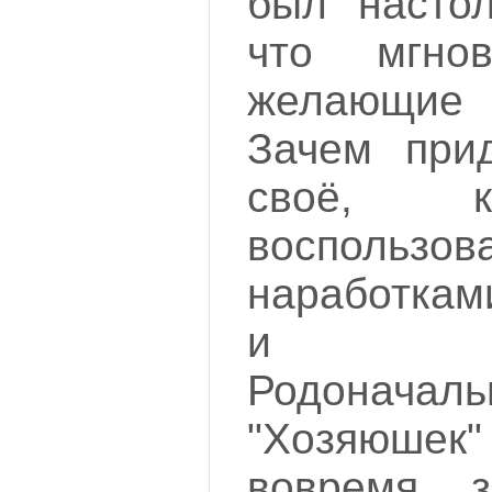
был настол
что мгно
желающие 
Зачем прид
своё, к
воспользо
наработкам
и про
Родоначал
"Хозяюшек"
вовремя за