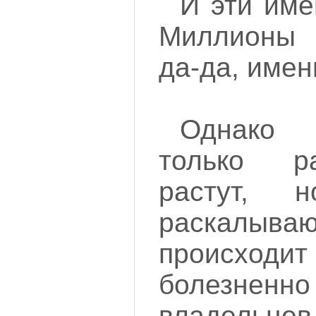
И эти име
Миллионы 
да-да, имен
Однако
только р
растут, 
раскалываю
происх
болез
владельц