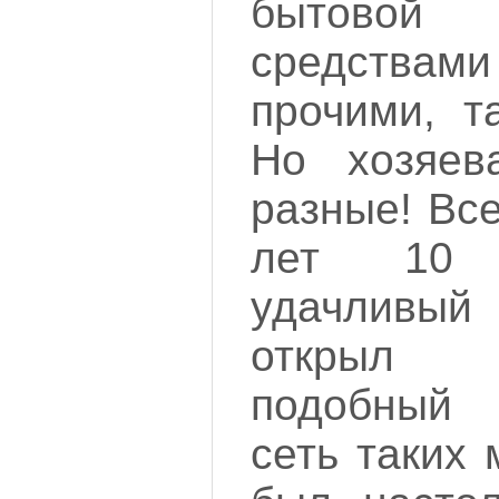
бытово
средствам
прочими, т
Но хозяев
разные! Все
лет 10 
удачлив
открыл 
подобный 
сеть таких 