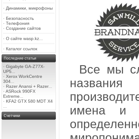
·
Динамики, микрофоны
·
Безопасность
·
Телефония
·
Создание сайтов
·
О сайте wasp.kz...
·
Каталог ссылок
Последние статьи
Все мы с
·
Gigabyte GA-Z77X-
UP5...
·
Xerox WorkCentre
назван
304...
·
Razer Anansi + Razer...
·
ASRock 990FX
производит
Extreme...
·
KFA2 GTX 580 MDT X4
...
имена и 
Счетчики
определенн
миропоним