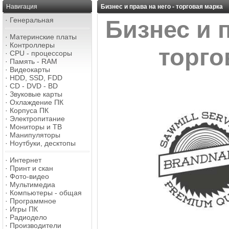
Навигация
Бизнес и права на него - торговая марка
·
Генеральная
Бизнес и п
·
Материнские платы
·
Контроллеры
торго
·
CPU - процессоры
·
Память - RAM
·
Видеокарты
·
HDD, SSD, FDD
·
CD - DVD - BD
·
Звуковые карты
·
Охлаждение ПК
·
Корпуса ПК
·
Электропитание
·
Мониторы и ТВ
·
Манипуляторы
·
Ноутбуки, десктопы
·
Интернет
·
Принт и скан
·
Фото-видео
·
Мультимедиа
·
Компьютеры - общая
·
Программное
·
Игры ПК
·
Радиодело
·
Производители