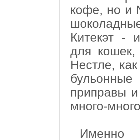
кофе, но и 
шоколадн
Китекэт - 
для кошек,
Нестле, как
бульонн
приправы и
много-много
Именно 