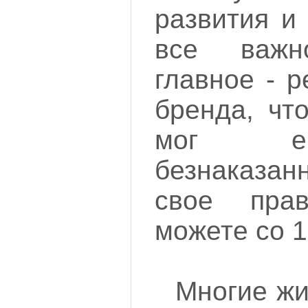
развития и 
все ва
главное - р
бренда, чт
мог ег
безнаказа
свое пра
можете со 
Многие жи