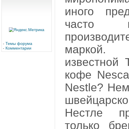
иного пре
часто 
производит
-
Темы форума
маркой.
-
Комментарии
известной 
кофе Nesca
Nestle? Нем
швейцарск
Нестле п
только бр