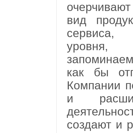
очерчиваю
вид продук
сервиса, 
уровн
запоминае
как бы отп
Компании п
и расши
деятельнос
создают и 