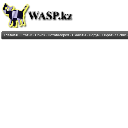
Главная
·
Статьи
·
Поиск
·
Фотогалерея
·
Скачать!
·
Форум
·
Обратная связ