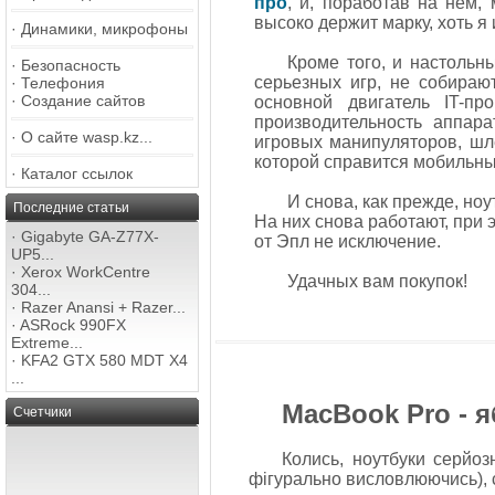
про
, и, поработав на нем,
высоко держит марку, хоть я 
·
Динамики, микрофоны
Кроме того, и настольн
·
Безопасность
серьезных игр, не собираю
·
Телефония
·
Создание сайтов
основной двигатель IT-пр
производительность аппара
·
О сайте wasp.kz...
игровых манипуляторов, шле
которой справится мобильны
·
Каталог ссылок
И снова, как прежде, но
Последние статьи
На них снова работают, при
·
Gigabyte GA-Z77X-
от Эпл не исключение.
UP5...
·
Xerox WorkCentre
Удачных вам покупок!
304...
·
Razer Anansi + Razer...
·
ASRock 990FX
Extreme...
·
KFA2 GTX 580 MDT X4
...
MacBook Pro - я
Счетчики
Колись, ноутбуки серйоз
фігурально висловлюючись), 