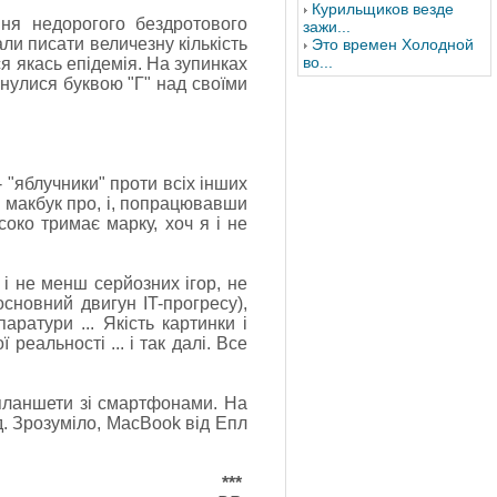
Курильщиков везде
ня недорогого бездротового
зажи...
ли писати величезну кількість
Это времен Холодной
во...
я якась епідемія. На зупинках
гнулися буквою "Г" над своїми
 "яблучники" проти всіх інших
и макбук про, і, попрацювавши
око тримає марку, хоч я і не
 і не менш серйозних ігор, не
сновний двигун IT-прогресу),
ратури ... Якість картинки і
реальності ... і так далі. Все
і планшети зі смартфонами. На
д. Зрозуміло, MacBook від Епл
***