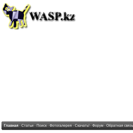
Главная
·
Статьи
·
Поиск
·
Фотогалерея
·
Скачать!
·
Форум
·
Обратная связ