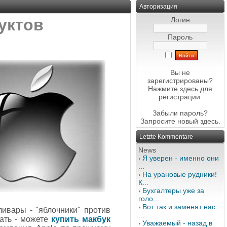
Авторизация
уктов
Логин
Пароль
Вы не
зарегистрированы?
Нажмите здесь
для
регистрации.
Забыли пароль?
Запросите новый
здесь
.
Letzte Kommentare
News
Я уверен - именно они
...
На урановые рудники!
К...
Бухгалтеры уже за
голо...
Вот так и заменят нас
ивары - "яблочники" против
...
тать - можете
купить макбук
Уважаемый - назад в