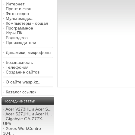
·
Интернет
·
Принт и скан
·
Фото-видео
·
Мультимедиа
·
Компьютеры - общая
·
Программное
·
Игры ПК
·
Радиодело
·
Производители
·
Динамики, микрофоны
·
Безопасность
·
Телефония
·
Создание сайтов
·
О сайте wasp.kz...
·
Каталог ссылок
Последние статьи
·
Acer V273HL и Acer S...
·
Acer S271HL и Acer H...
·
Gigabyte GA-Z77X-
UP5...
·
Xerox WorkCentre
304...