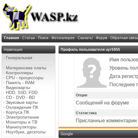
Главная
·
Статьи
·
Поиск
·
Фотогалерея
·
Скачать!
·
Форум
·
Обратная связ
Навигация
Профиль пользователя uyr5955
·
Генеральная
Имя пользо
·
Материнские платы
Уровень пол
·
Контроллеры
Дата регист
·
CPU - процессоры
·
Память - RAM
Последнее 
·
Видеокарты
·
HDD, SSD, FDD
Опции
·
CD - DVD - BD
·
Звуковые карты
Сообщений на форуме
·
Охлаждение ПК
·
Корпуса ПК
Статистика
·
Электропитание
Присланные комментарии
·
Мониторы и ТВ
·
Манипуляторы
·
Ноутбуки, десктопы
Google