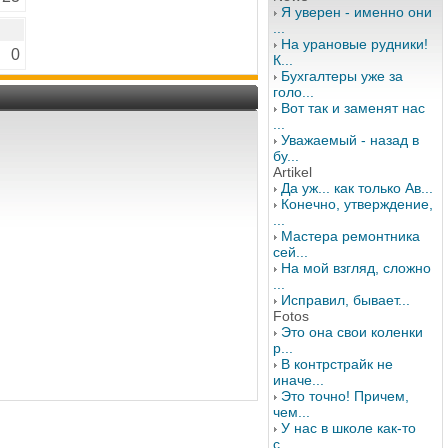
Я уверен - именно они
...
На урановые рудники!
0
К...
Бухгалтеры уже за
голо...
Вот так и заменят нас
...
Уважаемый - назад в
бу...
Artikel
Да уж... как только Ав...
Конечно, утверждение,
...
Мастера ремонтника
сей...
На мой взгляд, сложно
...
Исправил, бывает...
Fotos
Это она свои коленки
р...
В контрстрайк не
иначе...
Это точно! Причем,
чем...
У нас в школе как-то
с...