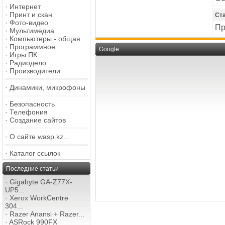
·
Интернет
·
Принт и скан
Ст
·
Фото-видео
Пр
·
Мультимедиа
·
Компьютеры - общая
·
Программное
Google
·
Игры ПК
·
Радиодело
·
Производители
·
Динамики, микрофоны
·
Безопасность
·
Телефония
·
Создание сайтов
·
О сайте wasp.kz...
·
Каталог ссылок
Последние статьи
·
Gigabyte GA-Z77X-
UP5...
·
Xerox WorkCentre
304...
·
Razer Anansi + Razer...
·
ASRock 990FX