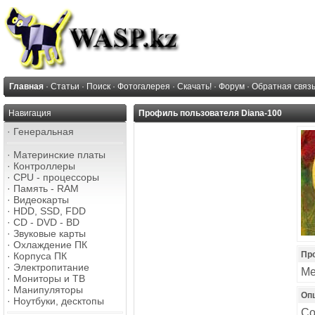
Главная
·
Статьи
·
Поиск
·
Фотогалерея
·
Скачать!
·
Форум
·
Обратная связ
Навигация
Профиль пользователя Diana-100
·
Генеральная
·
Материнские платы
·
Контроллеры
·
CPU - процессоры
·
Память - RAM
·
Видеокарты
·
HDD, SSD, FDD
·
CD - DVD - BD
·
Звуковые карты
·
Охлаждение ПК
Пр
·
Корпуса ПК
·
Электропитание
Ме
·
Мониторы и ТВ
·
Манипуляторы
Оп
·
Ноутбуки, десктопы
Со