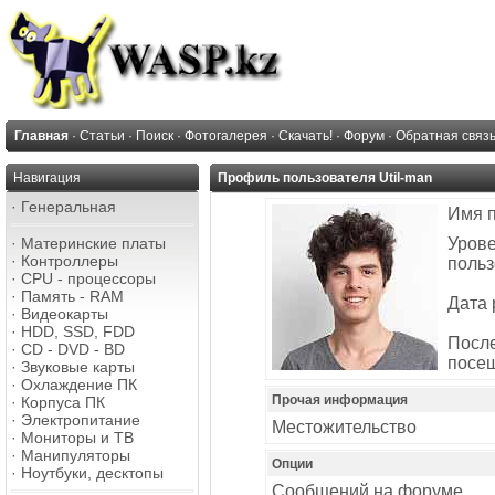
Главная
·
Статьи
·
Поиск
·
Фотогалерея
·
Скачать!
·
Форум
·
Обратная связ
Навигация
Профиль пользователя Util-man
·
Генеральная
Имя 
·
Материнские платы
Уров
·
Контроллеры
польз
·
CPU - процессоры
·
Память - RAM
Дата 
·
Видеокарты
·
HDD, SSD, FDD
Посл
·
CD - DVD - BD
посе
·
Звуковые карты
·
Охлаждение ПК
Прочая информация
·
Корпуса ПК
·
Электропитание
Местожительство
·
Мониторы и ТВ
·
Манипуляторы
Опции
·
Ноутбуки, десктопы
Сообщений на форуме