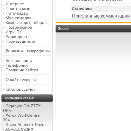
·
Интернет
·
Принт и скан
Статистика
·
Фото-видео
Присланные комментарии
·
Мультимедиа
·
Компьютеры - общая
·
Программное
Google
·
Игры ПК
·
Радиодело
·
Производители
·
Динамики, микрофоны
·
Безопасность
·
Телефония
·
Создание сайтов
·
О сайте wasp.kz...
·
Каталог ссылок
Последние статьи
·
Gigabyte GA-Z77X-
UP5...
·
Xerox WorkCentre
304...
·
Razer Anansi + Razer...
·
ASRock 990FX