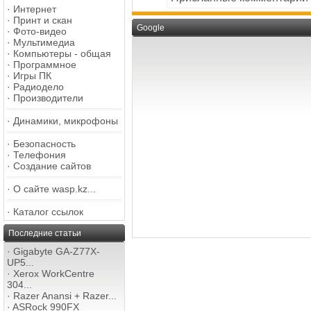
·
Интернет
·
Принт и скан
Google
·
Фото-видео
·
Мультимедиа
·
Компьютеры - общая
·
Программное
·
Игры ПК
·
Радиодело
·
Производители
·
Динамики, микрофоны
·
Безопасность
·
Телефония
·
Создание сайтов
·
О сайте wasp.kz...
·
Каталог ссылок
Последние статьи
·
Gigabyte GA-Z77X-
UP5...
·
Xerox WorkCentre
304...
·
Razer Anansi + Razer...
·
ASRock 990FX