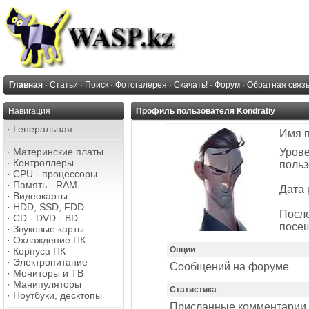
Главная
·
Статьи
·
Поиск
·
Фотогалерея
·
Скачать!
·
Форум
·
Обратная связ
Навигация
Профиль пользователя Kondratiy
·
Генеральная
Имя 
·
Материнские платы
Уров
·
Контроллеры
польз
·
CPU - процессоры
·
Память - RAM
Дата 
·
Видеокарты
·
HDD, SSD, FDD
Посл
·
CD - DVD - BD
посе
·
Звуковые карты
·
Охлаждение ПК
Опции
·
Корпуса ПК
·
Электропитание
Сообщений на форуме
·
Мониторы и ТВ
·
Манипуляторы
Статистика
·
Ноутбуки, десктопы
Присланные комментарии