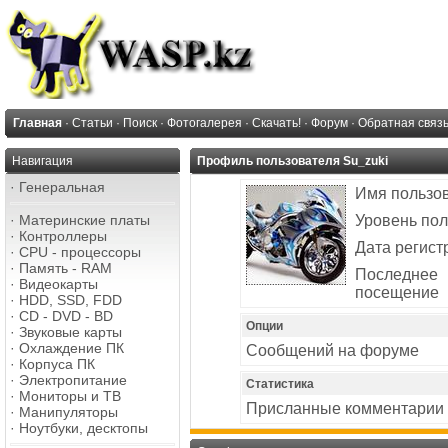
Главная
·
Статьи
·
Поиск
·
Фотогалерея
·
Скачать!
·
Форум
·
Обратная связ
Навигация
Профиль пользователя Su_zuki
·
Генеральная
Имя пользо
·
Материнские платы
Уровень пол
·
Контроллеры
Дата регист
·
CPU - процессоры
·
Память - RAM
Последнее
·
Видеокарты
посещение
·
HDD, SSD, FDD
·
CD - DVD - BD
Опции
·
Звуковые карты
·
Охлаждение ПК
Сообщений на форуме
·
Корпуса ПК
·
Электропитание
Статистика
·
Мониторы и ТВ
Присланные комментарии
·
Манипуляторы
·
Ноутбуки, десктопы