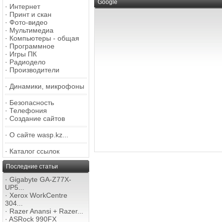
Google
·
Интернет
·
Принт и скан
·
Фото-видео
·
Мультимедиа
·
Компьютеры - общая
·
Программное
·
Игры ПК
·
Радиодело
·
Производители
·
Динамики, микрофоны
·
Безопасность
·
Телефония
·
Создание сайтов
·
О сайте wasp.kz...
·
Каталог ссылок
Последние статьи
·
Gigabyte GA-Z77X-
UP5...
·
Xerox WorkCentre
304...
·
Razer Anansi + Razer...
·
ASRock 990FX