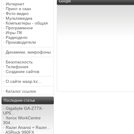
Google
·
Интернет
·
Принт и скан
·
Фото-видео
·
Мультимедиа
·
Компьютеры - общая
·
Программное
·
Игры ПК
·
Радиодело
·
Производители
·
Динамики, микрофоны
·
Безопасность
·
Телефония
·
Создание сайтов
·
О сайте wasp.kz...
·
Каталог ссылок
Последние статьи
·
Gigabyte GA-Z77X-
UP5...
·
Xerox WorkCentre
304...
·
Razer Anansi + Razer...
·
ASRock 990FX