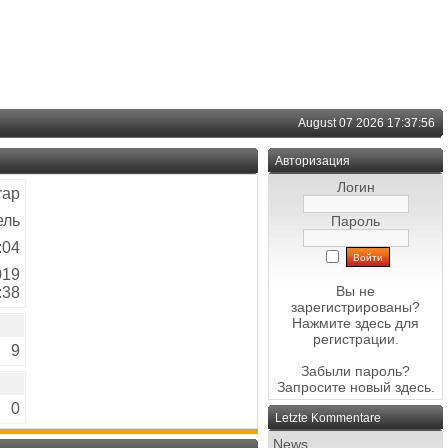
August 07 2026 17:37:56
Авторизация
Логин
rap
ель
Пароль
:04
019
Вы не
:38
зарегистрированы?
Нажмите здесь
для
регистрации.
9
Забыли пароль?
Запросите новый
здесь
.
0
Letzte Kommentare
News