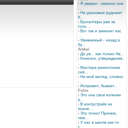
Я уверен - именно они
...
На урановые рудники!
К...
Бухгалтеры уже за
голо...
Вот так и заменят нас
...
Уважаемый - назад в
бу...
Artikel
Да уж... как только Ав...
Конечно, утверждение,
...
Мастера ремонтника
сей...
На мой взгляд, сложно
...
Исправил, бывает...
Fotos
Это она свои коленки
р...
В контрстрайк не
иначе...
Это точно! Причем,
чем...
У нас в школе как-то
с...