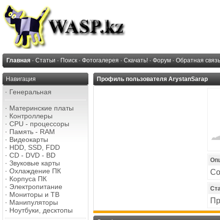
Главная
·
Статьи
·
Поиск
·
Фотогалерея
·
Скачать!
·
Форум
·
Обратная связ
Навигация
Профиль пользователя ArystanSarap
·
Генеральная
·
Материнские платы
·
Контроллеры
·
CPU - процессоры
·
Память - RAM
·
Видеокарты
·
HDD, SSD, FDD
·
CD - DVD - BD
Оп
·
Звуковые карты
·
Охлаждение ПК
Со
·
Корпуса ПК
·
Электропитание
Ст
·
Мониторы и ТВ
Пр
·
Манипуляторы
·
Ноутбуки, десктопы