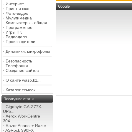
·
Интернет
Google
·
Принт и скан
·
Фото-видео
·
Мультимедиа
·
Компьютеры - общая
·
Программное
·
Игры ПК
·
Радиодело
·
Производители
·
Динамики, микрофоны
·
Безопасность
·
Телефония
·
Создание сайтов
·
О сайте wasp.kz...
·
Каталог ссылок
Последние статьи
·
Gigabyte GA-Z77X-
UP5...
·
Xerox WorkCentre
304...
·
Razer Anansi + Razer...
·
ASRock 990FX