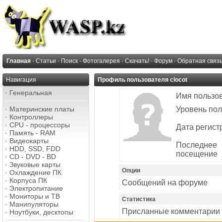
Главная
·
Статьи
·
Поиск
·
Фотогалерея
·
Скачать!
·
Форум
·
Обратная связ
Навигация
Профиль пользователя clocot
·
Генеральная
Имя пользо
·
Материнские платы
Уровень пол
·
Контроллеры
·
CPU - процессоры
Дата регист
·
Память - RAM
·
Видеокарты
Последнее
·
HDD, SSD, FDD
посещение
·
CD - DVD - BD
·
Звуковые карты
Опции
·
Охлаждение ПК
·
Корпуса ПК
Сообщений на форуме
·
Электропитание
·
Мониторы и ТВ
Статистика
·
Манипуляторы
Присланные комментарии
·
Ноутбуки, десктопы