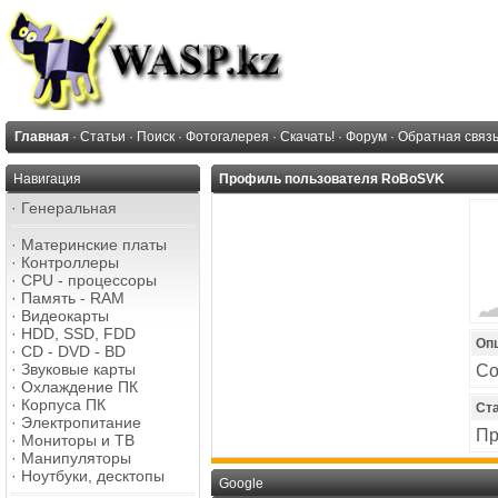
Главная
·
Статьи
·
Поиск
·
Фотогалерея
·
Скачать!
·
Форум
·
Обратная связ
Навигация
Профиль пользователя RoBoSVK
·
Генеральная
·
Материнские платы
·
Контроллеры
·
CPU - процессоры
·
Память - RAM
·
Видеокарты
·
HDD, SSD, FDD
Оп
·
CD - DVD - BD
·
Звуковые карты
Со
·
Охлаждение ПК
·
Корпуса ПК
Ст
·
Электропитание
Пр
·
Мониторы и ТВ
·
Манипуляторы
·
Ноутбуки, десктопы
Google