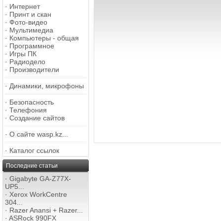
·
Интернет
·
Принт и скан
·
Фото-видео
·
Мультимедиа
·
Компьютеры - общая
·
Программное
·
Игры ПК
·
Радиодело
·
Производители
·
Динамики, микрофоны
·
Безопасность
·
Телефония
·
Создание сайтов
·
О сайте wasp.kz...
·
Каталог ссылок
Последние статьи
·
Gigabyte GA-Z77X-
UP5...
·
Xerox WorkCentre
304...
·
Razer Anansi + Razer...
·
ASRock 990FX