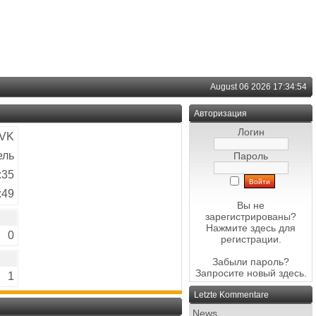
August 06 2026 17:34:54
Авторизация
Логин
VK
ель
Пароль
:35
:49
Вы не
зарегистрированы?
Нажмите здесь
для
0
регистрации.
Забыли пароль?
Запросите новый
здесь
.
1
Letzte Kommentare
News