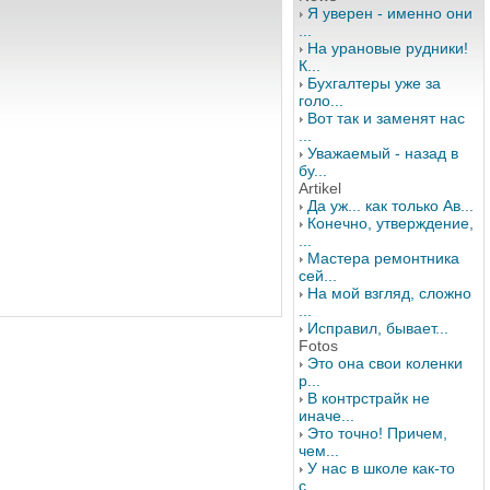
Я уверен - именно они
...
На урановые рудники!
К...
Бухгалтеры уже за
голо...
Вот так и заменят нас
...
Уважаемый - назад в
бу...
Artikel
Да уж... как только Ав...
Конечно, утверждение,
...
Мастера ремонтника
сей...
На мой взгляд, сложно
...
Исправил, бывает...
Fotos
Это она свои коленки
р...
В контрстрайк не
иначе...
Это точно! Причем,
чем...
У нас в школе как-то
с...