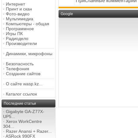
Присланные комментарии
·
Интернет
·
Принт и скан
·
Фото-видео
Google
·
Мультимедиа
·
Компьютеры - общая
·
Программное
·
Игры ПК
·
Радиодело
·
Производители
·
Динамики, микрофоны
·
Безопасность
·
Телефония
·
Создание сайтов
·
О сайте wasp.kz...
·
Каталог ссылок
Последние статьи
·
Gigabyte GA-Z77X-
UP5...
·
Xerox WorkCentre
304...
·
Razer Anansi + Razer...
·
ASRock 990FX