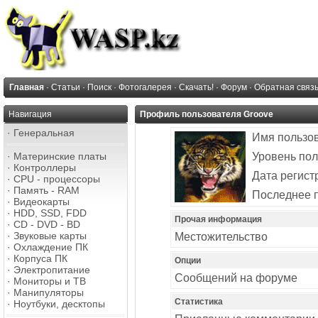
Главная
·
Статьи
·
Поиск
·
Фотогалерея
·
Скачать!
·
Форум
·
Обратная связ
Навигация
Профиль пользователя Groove
·
Генеральная
Имя пользо
·
Материнские платы
Уровень пол
·
Контроллеры
Дата регист
·
CPU - процессоры
·
Память - RAM
Последнее 
·
Видеокарты
·
HDD, SSD, FDD
Прочая информация
·
CD - DVD - BD
·
Звуковые карты
Местожительство
·
Охлаждение ПК
·
Корпуса ПК
Опции
·
Электропитание
Сообщений на форуме
·
Мониторы и ТВ
·
Манипуляторы
Статистика
·
Ноутбуки, десктопы