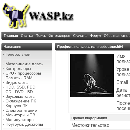
Главная
·
Статьи
·
Поиск
·
Фотогалерея
·
Скачать!
·
Форум
·
Обратная связ
Навигация
Профиль пользователя upbeatnosh94
·
Генеральная
Имя
польз
·
Материнские платы
·
Контроллеры
Урове
·
CPU - процессоры
польз
·
Память - RAM
Email
·
Видеокарты
·
HDD, SSD, FDD
Дата
·
CD - DVD - BD
регис
·
Звуковые карты
·
Охлаждение ПК
После
·
Корпуса ПК
посещ
·
Электропитание
·
Мониторы и ТВ
Прочая информация
·
Манипуляторы
·
Ноутбуки, десктопы
Местожительство