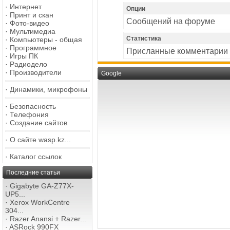
·
Интернет
Опции
·
Принт и скан
Сообщений на форуме
·
Фото-видео
·
Мультимедиа
Статистика
·
Компьютеры - общая
·
Программное
Присланные комментарии
·
Игры ПК
·
Радиодело
·
Производители
Google
·
Динамики, микрофоны
·
Безопасность
·
Телефония
·
Создание сайтов
·
О сайте wasp.kz...
·
Каталог ссылок
Последние статьи
·
Gigabyte GA-Z77X-
UP5...
·
Xerox WorkCentre
304...
·
Razer Anansi + Razer...
·
ASRock 990FX