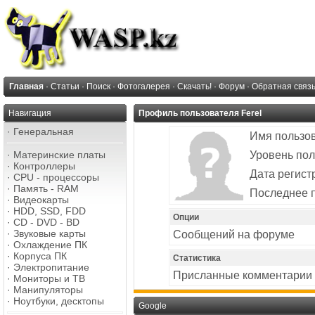
Главная
·
Статьи
·
Поиск
·
Фотогалерея
·
Скачать!
·
Форум
·
Обратная связ
Навигация
Профиль пользователя Ferel
·
Генеральная
Имя пользо
·
Материнские платы
Уровень пол
·
Контроллеры
Дата регист
·
CPU - процессоры
·
Память - RAM
Последнее 
·
Видеокарты
·
HDD, SSD, FDD
Опции
·
CD - DVD - BD
·
Звуковые карты
Сообщений на форуме
·
Охлаждение ПК
·
Корпуса ПК
Статистика
·
Электропитание
Присланные комментарии
·
Мониторы и ТВ
·
Манипуляторы
·
Ноутбуки, десктопы
Google