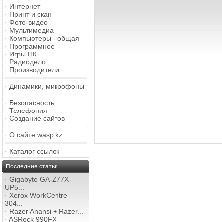
·
Интернет
·
Принт и скан
·
Фото-видео
·
Мультимедиа
·
Компьютеры - общая
·
Программное
·
Игры ПК
·
Радиодело
·
Производители
·
Динамики, микрофоны
·
Безопасность
·
Телефония
·
Создание сайтов
·
О сайте wasp.kz...
·
Каталог ссылок
Последние статьи
·
Gigabyte GA-Z77X-
UP5...
·
Xerox WorkCentre
304...
·
Razer Anansi + Razer...
·
ASRock 990FX