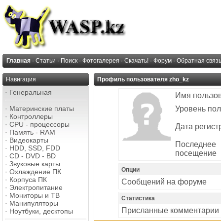
Главная
·
Статьи
·
Поиск
·
Фотогалерея
·
Скачать!
·
Форум
·
Обратная связ
Навигация
Профиль пользователя zho_kz
·
Генеральная
Имя пользо
·
Материнские платы
Уровень пол
·
Контроллеры
·
CPU - процессоры
Дата регист
·
Память - RAM
·
Видеокарты
Последнее
·
HDD, SSD, FDD
посещение
·
CD - DVD - BD
·
Звуковые карты
Опции
·
Охлаждение ПК
·
Корпуса ПК
Сообщений на форуме
·
Электропитание
·
Мониторы и ТВ
Статистика
·
Манипуляторы
Присланные комментарии
·
Ноутбуки, десктопы