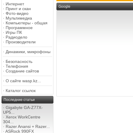
·
Интернет
Google
·
Принт и скан
·
Фото-видео
·
Мультимедиа
·
Компьютеры - общая
·
Программное
·
Игры ПК
·
Радиодело
·
Производители
·
Динамики, микрофоны
·
Безопасность
·
Телефония
·
Создание сайтов
·
О сайте wasp.kz...
·
Каталог ссылок
Последние статьи
·
Gigabyte GA-Z77X-
UP5...
·
Xerox WorkCentre
304...
·
Razer Anansi + Razer...
·
ASRock 990FX