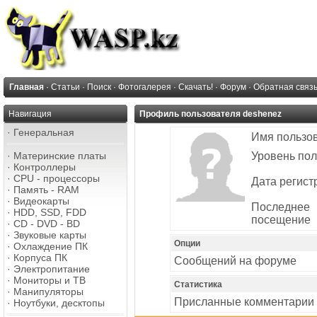
Главная
·
Статьи
·
Поиск
·
Фотогалерея
·
Скачать!
·
Форум
·
Обратная связ
Навигация
Профиль пользователя deshenez
·
Генеральная
Имя пользо
·
Материнские платы
Уровень пол
·
Контроллеры
·
CPU - процессоры
Дата регист
·
Память - RAM
·
Видеокарты
Последнее
·
HDD, SSD, FDD
посещение
·
CD - DVD - BD
·
Звуковые карты
Опции
·
Охлаждение ПК
·
Корпуса ПК
Сообщений на форуме
·
Электропитание
·
Мониторы и ТВ
Статистика
·
Манипуляторы
Присланные комментарии
·
Ноутбуки, десктопы