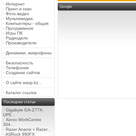
·
Интернет
Google
·
Принт и скан
·
Фото-видео
·
Мультимедиа
·
Компьютеры - общая
·
Программное
·
Игры ПК
·
Радиодело
·
Производители
·
Динамики, микрофоны
·
Безопасность
·
Телефония
·
Создание сайтов
·
О сайте wasp.kz...
·
Каталог ссылок
Последние статьи
·
Gigabyte GA-Z77X-
UP5...
·
Xerox WorkCentre
304...
·
Razer Anansi + Razer...
·
ASRock 990FX