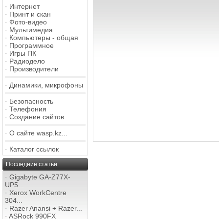
·
Интернет
·
Принт и скан
·
Фото-видео
·
Мультимедиа
·
Компьютеры - общая
·
Программное
·
Игры ПК
·
Радиодело
·
Производители
·
Динамики, микрофоны
·
Безопасность
·
Телефония
·
Создание сайтов
·
О сайте wasp.kz...
·
Каталог ссылок
Последние статьи
·
Gigabyte GA-Z77X-
UP5...
·
Xerox WorkCentre
304...
·
Razer Anansi + Razer...
·
ASRock 990FX