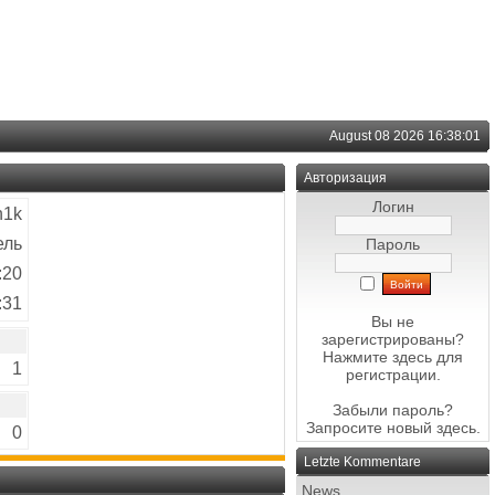
August 08 2026 16:38:01
Авторизация
Логин
n1k
ель
Пароль
:20
:31
Вы не
зарегистрированы?
Нажмите здесь
для
1
регистрации.
Забыли пароль?
Запросите новый
здесь
.
0
Letzte Kommentare
News