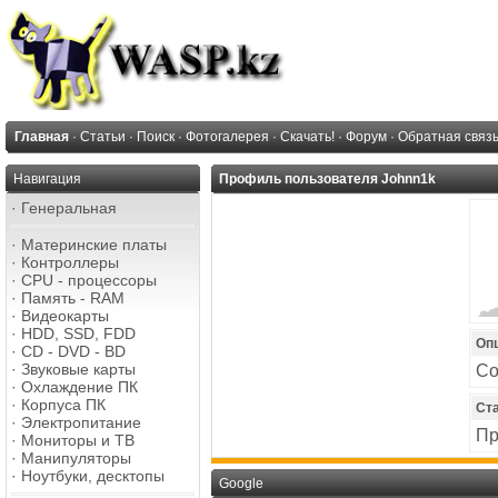
Главная
·
Статьи
·
Поиск
·
Фотогалерея
·
Скачать!
·
Форум
·
Обратная связ
Навигация
Профиль пользователя Johnn1k
·
Генеральная
·
Материнские платы
·
Контроллеры
·
CPU - процессоры
·
Память - RAM
·
Видеокарты
·
HDD, SSD, FDD
Оп
·
CD - DVD - BD
·
Звуковые карты
Со
·
Охлаждение ПК
·
Корпуса ПК
Ст
·
Электропитание
Пр
·
Мониторы и ТВ
·
Манипуляторы
·
Ноутбуки, десктопы
Google