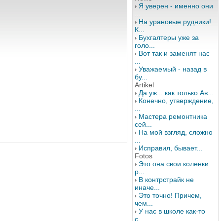
Я уверен - именно они
...
На урановые рудники!
К...
Бухгалтеры уже за
голо...
Вот так и заменят нас
...
Уважаемый - назад в
бу...
Artikel
Да уж... как только Ав...
Конечно, утверждение,
...
Мастера ремонтника
сей...
На мой взгляд, сложно
...
Исправил, бывает...
Fotos
Это она свои коленки
р...
В контрстрайк не
иначе...
Это точно! Причем,
чем...
У нас в школе как-то
с...