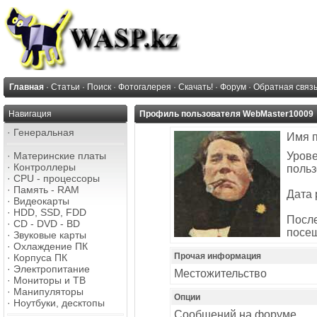
Главная
·
Статьи
·
Поиск
·
Фотогалерея
·
Скачать!
·
Форум
·
Обратная связ
Навигация
Профиль пользователя WebMaster10009
·
Генеральная
Имя 
·
Материнские платы
Уров
·
Контроллеры
польз
·
CPU - процессоры
·
Память - RAM
Дата 
·
Видеокарты
·
HDD, SSD, FDD
Посл
·
CD - DVD - BD
посе
·
Звуковые карты
·
Охлаждение ПК
Прочая информация
·
Корпуса ПК
·
Электропитание
Местожительство
·
Мониторы и ТВ
·
Манипуляторы
Опции
·
Ноутбуки, десктопы
Сообщений на форуме