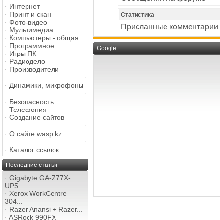
·
Интернет
·
Принт и скан
Статистика
·
Фото-видео
Присланные комментарии
·
Мультимедиа
·
Компьютеры - общая
·
Программное
Google
·
Игры ПК
·
Радиодело
·
Производители
·
Динамики, микрофоны
·
Безопасность
·
Телефония
·
Создание сайтов
·
О сайте wasp.kz...
·
Каталог ссылок
Последние статьи
·
Gigabyte GA-Z77X-
UP5...
·
Xerox WorkCentre
304...
·
Razer Anansi + Razer...
·
ASRock 990FX