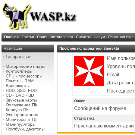
Главная
·
Статьи
·
Поиск
·
Фотогалерея
·
Скачать!
·
Форум
·
Обратная связ
Навигация
Профиль пользователя Snorektu
·
Генеральная
Имя пользо
·
Материнские платы
Уровень пол
·
Контроллеры
Email
·
CPU - процессоры
·
Память - RAM
Дата регист
·
Видеокарты
·
HDD, SSD, FDD
Последнее 
·
CD - DVD - BD
·
Звуковые карты
Опции
·
Охлаждение ПК
Сообщений на форуме
·
Корпуса ПК
·
Электропитание
Статистика
·
Мониторы и ТВ
·
Манипуляторы
Присланные комментарии
·
Ноутбуки, десктопы