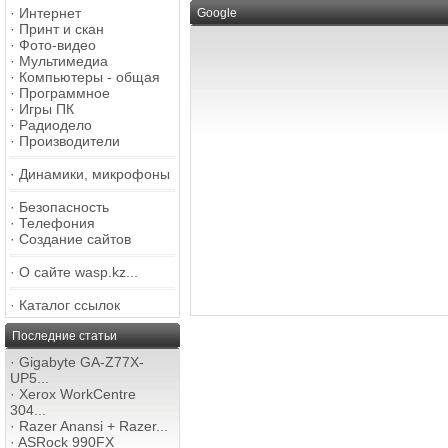
·
Интернет
Google
·
Принт и скан
·
Фото-видео
·
Мультимедиа
·
Компьютеры - общая
·
Программное
·
Игры ПК
·
Радиодело
·
Производители
·
Динамики, микрофоны
·
Безопасность
·
Телефония
·
Создание сайтов
·
О сайте wasp.kz...
·
Каталог ссылок
Последние статьи
·
Gigabyte GA-Z77X-
UP5...
·
Xerox WorkCentre
304...
·
Razer Anansi + Razer...
·
ASRock 990FX