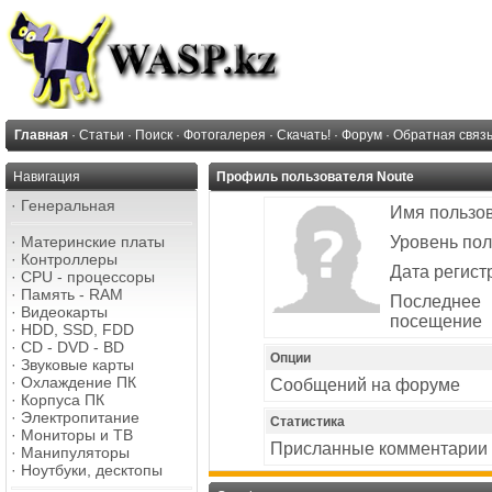
Главная
·
Статьи
·
Поиск
·
Фотогалерея
·
Скачать!
·
Форум
·
Обратная связ
Навигация
Профиль пользователя Noute
·
Генеральная
Имя пользо
·
Материнские платы
Уровень пол
·
Контроллеры
Дата регист
·
CPU - процессоры
·
Память - RAM
Последнее
·
Видеокарты
посещение
·
HDD, SSD, FDD
·
CD - DVD - BD
Опции
·
Звуковые карты
·
Охлаждение ПК
Сообщений на форуме
·
Корпуса ПК
·
Электропитание
Статистика
·
Мониторы и ТВ
Присланные комментарии
·
Манипуляторы
·
Ноутбуки, десктопы