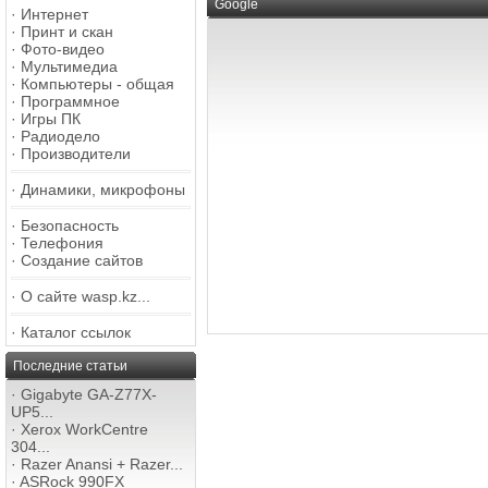
Google
·
Интернет
·
Принт и скан
·
Фото-видео
·
Мультимедиа
·
Компьютеры - общая
·
Программное
·
Игры ПК
·
Радиодело
·
Производители
·
Динамики, микрофоны
·
Безопасность
·
Телефония
·
Создание сайтов
·
О сайте wasp.kz...
·
Каталог ссылок
Последние статьи
·
Gigabyte GA-Z77X-
UP5...
·
Xerox WorkCentre
304...
·
Razer Anansi + Razer...
·
ASRock 990FX