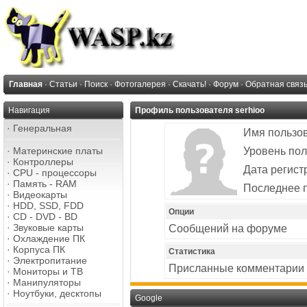
Главная
·
Статьи
·
Поиск
·
Фотогалерея
·
Скачать!
·
Форум
·
Обратная связ
Навигация
Профиль пользователя serhioo
·
Генеральная
Имя пользо
·
Материнские платы
Уровень пол
·
Контроллеры
Дата регист
·
CPU - процессоры
·
Память - RAM
Последнее 
·
Видеокарты
·
HDD, SSD, FDD
Опции
·
CD - DVD - BD
·
Звуковые карты
Сообщений на форуме
·
Охлаждение ПК
·
Корпуса ПК
Статистика
·
Электропитание
Присланные комментарии
·
Мониторы и ТВ
·
Манипуляторы
·
Ноутбуки, десктопы
Google