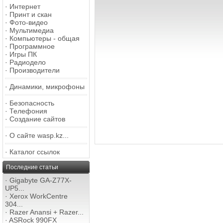
·
Интернет
·
Принт и скан
·
Фото-видео
·
Мультимедиа
·
Компьютеры - общая
·
Программное
·
Игры ПК
·
Радиодело
·
Производители
·
Динамики, микрофоны
·
Безопасность
·
Телефония
·
Создание сайтов
·
О сайте wasp.kz...
·
Каталог ссылок
Последние статьи
·
Gigabyte GA-Z77X-
UP5...
·
Xerox WorkCentre
304...
·
Razer Anansi + Razer...
·
ASRock 990FX