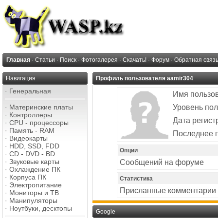
Главная
·
Статьи
·
Поиск
·
Фотогалерея
·
Скачать!
·
Форум
·
Обратная связ
Навигация
Профиль пользователя aamir304
·
Генеральная
Имя пользо
·
Материнские платы
Уровень пол
·
Контроллеры
Дата регист
·
CPU - процессоры
·
Память - RAM
Последнее 
·
Видеокарты
·
HDD, SSD, FDD
Опции
·
CD - DVD - BD
·
Звуковые карты
Сообщений на форуме
·
Охлаждение ПК
·
Корпуса ПК
Статистика
·
Электропитание
Присланные комментарии
·
Мониторы и ТВ
·
Манипуляторы
·
Ноутбуки, десктопы
Google