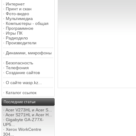
·
Интернет
·
Принт и скан
·
Фото-видео
·
Мультимедиа
·
Компьютеры - общая
·
Программное
·
Игры ПК
·
Радиодело
·
Производители
·
Динамики, микрофоны
·
Безопасность
·
Телефония
·
Создание сайтов
·
О сайте wasp.kz...
·
Каталог ссылок
Последние статьи
·
Acer V273HL и Acer S...
·
Acer S271HL и Acer H...
·
Gigabyte GA-Z77X-
UP5...
·
Xerox WorkCentre
304...