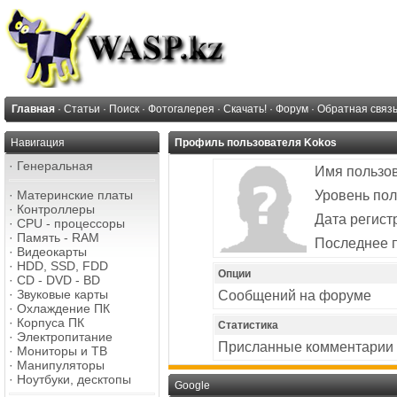
Главная
·
Статьи
·
Поиск
·
Фотогалерея
·
Скачать!
·
Форум
·
Обратная связ
Навигация
Профиль пользователя Kokos
·
Генеральная
Имя пользо
·
Материнские платы
Уровень пол
·
Контроллеры
Дата регист
·
CPU - процессоры
·
Память - RAM
Последнее 
·
Видеокарты
·
HDD, SSD, FDD
Опции
·
CD - DVD - BD
·
Звуковые карты
Сообщений на форуме
·
Охлаждение ПК
·
Корпуса ПК
Статистика
·
Электропитание
Присланные комментарии
·
Мониторы и ТВ
·
Манипуляторы
·
Ноутбуки, десктопы
Google