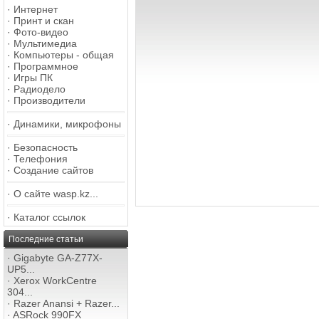
·
Интернет
·
Принт и скан
·
Фото-видео
·
Мультимедиа
·
Компьютеры - общая
·
Программное
·
Игры ПК
·
Радиодело
·
Производители
·
Динамики, микрофоны
·
Безопасность
·
Телефония
·
Создание сайтов
·
О сайте wasp.kz...
·
Каталог ссылок
Последние статьи
·
Gigabyte GA-Z77X-
UP5...
·
Xerox WorkCentre
304...
·
Razer Anansi + Razer...
·
ASRock 990FX