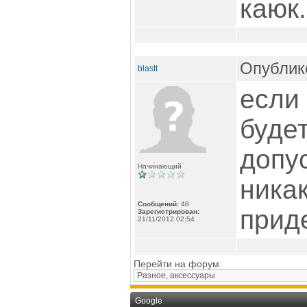
каюк.
Опублико
blastt
если
буде
допу
Начинающий
ника
Сообщений:
48
приде
Зарегистрирован:
21/11/2012 02:54
Перейти на форум:
Google