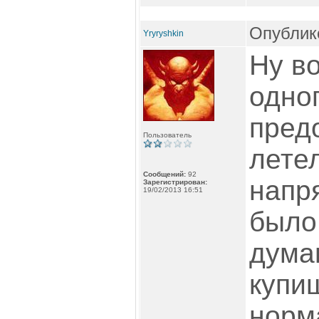
Опублико
Yryryshkin
Ну во
одно
пред
Пользователь
летел
Сообщений:
92
напр
Зарегистрирован:
19/02/2013 16:51
было
дума
купи
норм