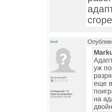
адап
сгор
Опублико
blastt
Mark
Адапт
уж по
разря
Начинающий
еще в
поигр
Сообщений:
48
Зарегистрирован:
21/11/2012 02:54
на ад
двой