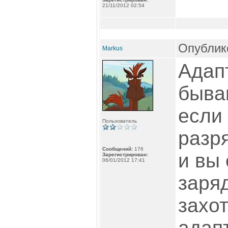
21/11/2012 02:54
Опублико
Markus
Адап
быва
если 
Пользователь
разр
Сообщений:
176
и вы
Зарегистрирован:
06/01/2012 17:41
заря
захот
адап