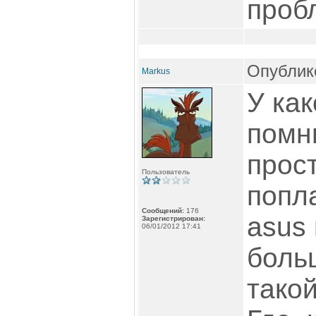
пробл
Опублико
Markus
У как
помню
прос
Пользователь
попл
Сообщений:
176
asus 
Зарегистрирован:
06/01/2012 17:41
боль
тако