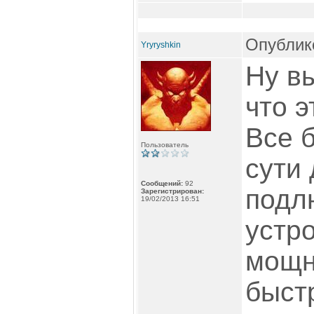
Опублико
Yryryshkin
Ну в
что э
Все б
Пользователь
сути 
Сообщений:
92
подл
Зарегистрирован:
19/02/2013 16:51
устр
мощн
быст