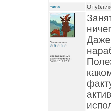
Опублико
Markus
Заня
ниче
Даже
Пользователь
нараб
Сообщений:
176
Поле
Зарегистрирован:
06/01/2012 17:41
каком
факту
акти
испо