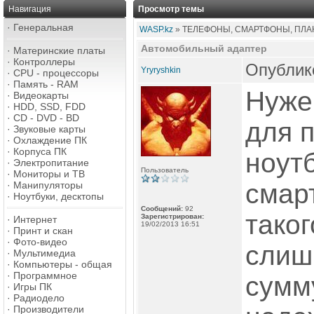
Навигация
Просмотр темы
·
Генеральная
WASP.kz
» ТЕЛЕФОНЫ, СМАРТФОНЫ, ПЛАН
Автомобильный адаптер
·
Материнские платы
·
Контроллеры
Опублико
Yryryshkin
·
CPU - процессоры
·
Память - RAM
Нуже
·
Видеокарты
·
HDD, SSD, FDD
·
CD - DVD - BD
для 
·
Звуковые карты
·
Охлаждение ПК
·
Корпуса ПК
ноут
·
Электропитание
Пользователь
·
Мониторы и ТВ
смар
·
Манипуляторы
·
Ноутбуки, десктопы
Сообщений:
92
таког
Зарегистрирован:
·
Интернет
19/02/2013 16:51
·
Принт и скан
·
Фото-видео
слиш
·
Мультимедиа
·
Компьютеры - общая
·
Программное
сумм
·
Игры ПК
·
Радиодело
·
Производители