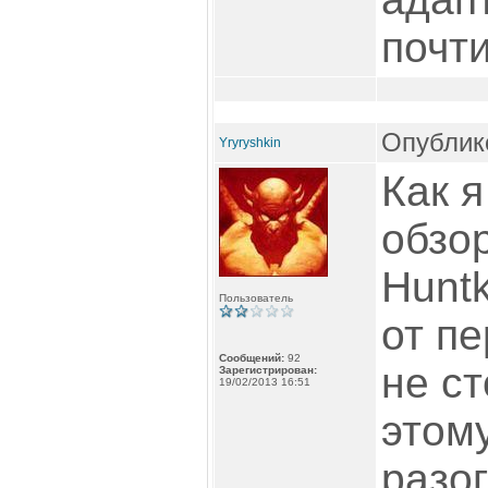
почт
Опублико
Yryryshkin
Как я
обзо
Hunt
Пользователь
от пе
Сообщений:
92
не ст
Зарегистрирован:
19/02/2013 16:51
этому
разог