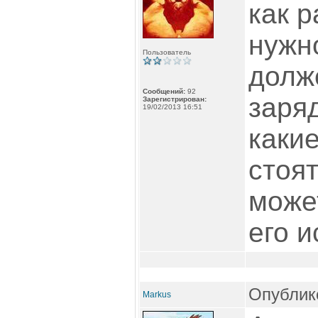
как р
нужн
Пользователь
долж
Сообщений:
92
заряд
Зарегистрирован:
19/02/2013 16:51
каки
стоят
може
его 
Опублико
Markus