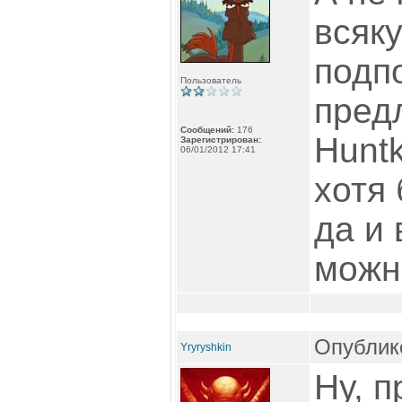
всяк
подп
Пользователь
пред
Сообщений:
176
Hunt
Зарегистрирован:
06/01/2012 17:41
хотя 
да и 
можн
Опублико
Yryryshkin
Ну, п