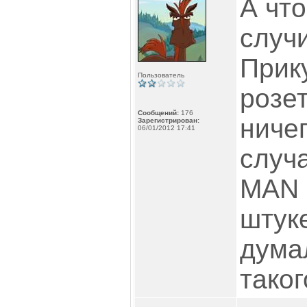
А что
случ
Прик
Пользователь
розет
Сообщений:
176
ничег
Зарегистрирован:
06/01/2012 17:41
случа
MAN 
штуке
думал
таког