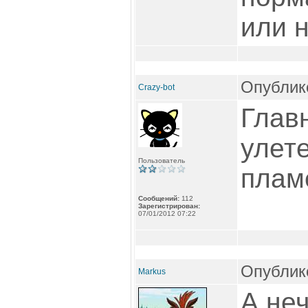
или н
Опублико
Crazy-bot
Глав
улет
Пользователь
пламе
Сообщений:
112
Зарегистрирован:
07/01/2012 07:22
Опублико
Markus
А неч