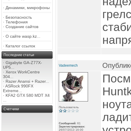
наде
·
Динамики, микрофоны
грел
·
Безопасность
·
Телефония
стаб
·
Создание сайтов
напр
·
О сайте wasp.kz...
·
Каталог ссылок
Последние статьи
·
Gigabyte GA-Z77X-
Опублико
Vadeemech
UP5...
·
Xerox WorkCentre
Посм
304...
·
Razer Anansi + Razer...
·
ASRock 990FX
Hunt
Extreme...
·
KFA2 GTX 580 MDT X4
...
ноут
Пользователь
Счетчики
ладит
Сообщений:
61
устро
Зарегистрирован:
26/07/2013 16:00