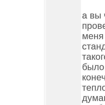
а вы
прове
меня
стан
таког
было
конеч
тепло
дума