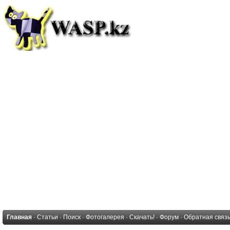
Главная
·
Статьи
·
Поиск
·
Фотогалерея
·
Скачать!
·
Форум
·
Обратная связ