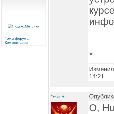
курсе
инфо
-
Темы форума
-
Комментарии
*
Изменил
14:21
Опублико
Yryryshkin
О, H