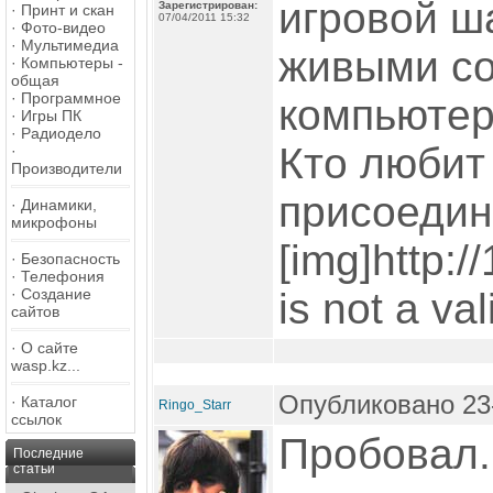
игровой ш
Зарегистрирован:
·
Принт и скан
07/04/2011 15:32
·
Фото-видео
·
Мультимедиа
живыми со
·
Компьютеры -
общая
·
Программное
компьютер
·
Игры ПК
·
Радиодело
Кто любит
·
Производители
присоедин
·
Динамики,
микрофоны
[img]http:/
·
Безопасность
·
Телефония
·
Создание
is not a va
сайтов
·
О сайте
wasp.kz...
Опубликовано 23-
·
Каталог
Ringo_Starr
ссылок
Пробовал..
Последние
статьи