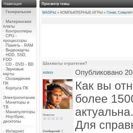
Навигация
Просмотр темы
·
Генеральная
WASP.kz
» КОМПЬЮТЕРНЫЕ ИГРЫ »
Гонки, Симулят
·
Материнские
платы
·
Контроллеры
·
CPU -
процессоры
·
Память - RAM
·
Видеокарты
·
HDD, SSD,
FDD
Шахматы стратегия?
·
CD - DVD - BD
·
Звуковые
Опубликовано 20-
astass
карты
·
Охлаждение
Как вы от
ПК
·
Корпуса ПК
·
более 150
Электропитание
·
Мониторы и
ТВ
актуальна
·
Манипуляторы
Новичок
·
Ноутбуки,
Для справ
десктопы
·
Интернет
Сообщений:
7