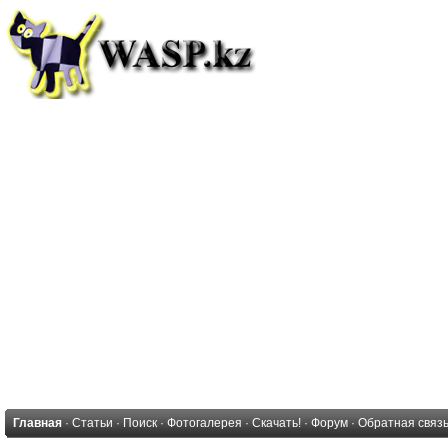
Главная
·
Статьи
·
Поиск
·
Фотогалерея
·
Скачать!
·
Форум
·
Обратная связ