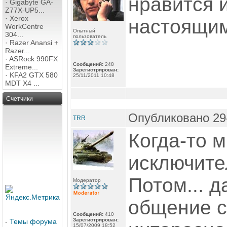
нравится 
·
Gigabyte GA-
Z77X-UP5...
·
Xerox
настоящим
WorkCentre
Опытный
304...
пользователь
·
Razer Anansi +
Razer...
·
ASRock 990FX
Сообщений:
248
Extreme...
Зарегистрирован:
·
KFA2 GTX 580
25/11/2011 10:48
MDT X4 ...
Счетчики
Опубликовано 29-
TRR
Когда-то 
исключите
Потом... 
Модератор
общение с
Сообщений:
410
Зарегистрирован:
-
Темы форума
15/07/2009 18:52