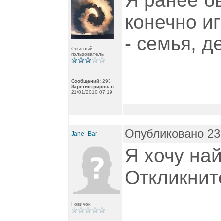
Я ранее б
конечно иг
- семья, де
Опытный
пользователь
Сообщений:
293
Зарегистрирован:
21/01/2010 07:19
Опубликовано 23-
Jane_Bar
Я хочу най
Откликнит
Новичок