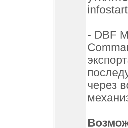
infostar
- DBF 
Comman
экспорт
послед
через 
механи
Возмо