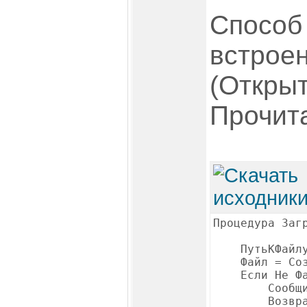
Способ 
встрое
(Откры
Прочита
Процедура Заг
ПутьКФайлу =
Файл = Созда
Если Не Файл
Сообщить("Ф
Возвра