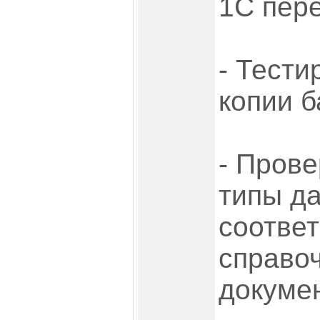
1С пер
- Тести
копии б
- Прове
типы д
соответ
справо
докумен