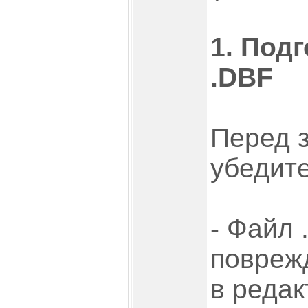
1. Под
.DBF
Перед з
убедите
- Файл 
повреж
в реда