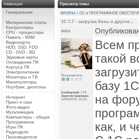
Навигация
Просмотр темы
·
Генеральная
WASP.kz
» ОС и ПРОГРАММНОЕ ОБЕСПЕЧ
1С 7.7 - загрузка базы и другое...
·
Материнские платы
·
Контроллеры
Опубликован
eldos
·
CPU - процессоры
·
Память - RAM
Всем пр
·
Видеокарты
·
HDD, SSD, FDD
·
CD - DVD - BD
такой в
·
Звуковые карты
·
Охлаждение ПК
·
Корпуса ПК
загрузи
·
Электропитание
Пользователь
·
Мониторы и ТВ
базу 1С
·
Манипуляторы
·
Ноутбуки, десктопы
Сообщений:
179
на фор
Зарегистрирован:
·
Интернет
14/03/2011 15:23
·
Принт и скан
·
Фото-видео
програ
·
Мультимедиа
·
Компьютеры - общая
·
Программное
как, и 
·
Игры ПК
·
Радиодело
·
Производители