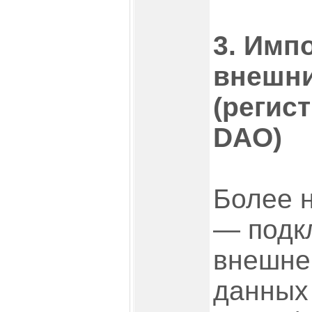
3. Имп
внешни
(регис
DAO)
Более 
— подк
внешне
данных