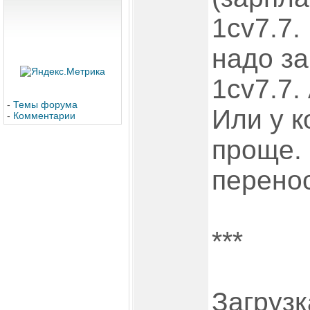
1сv7.7.
надо за
1сv7.7. 
-
Темы форума
Или у к
-
Комментарии
проще. 
перенос
***
Загрузк