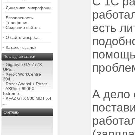
С 1С р
·
Динамики, микрофоны
работал
·
Безопасность
·
Телефония
есть ли
·
Создание сайтов
подобно
·
О сайте wasp.kz...
·
Каталог ссылок
помощь
Последние статьи
пробле
·
Gigabyte GA-Z77X-
UP5...
·
Xerox WorkCentre
304...
·
Razer Anansi + Razer...
·
ASRock 990FX
А дело 
Extreme...
·
KFA2 GTX 580 MDT X4
...
постави
Счетчики
работал
(зарпла