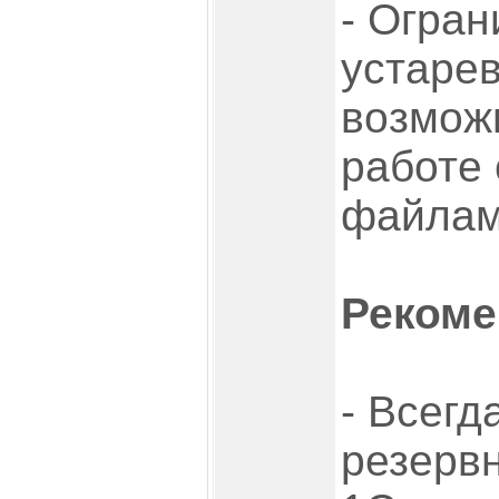
- Огран
устарев
возмож
работе
файлам
Рекоме
- Всегд
резерв