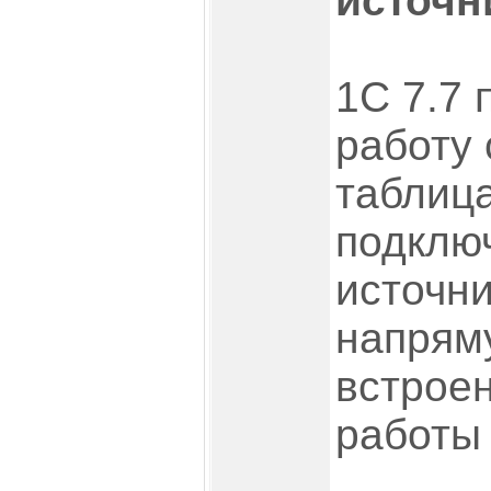
источн
1С 7.7
работу
таблиц
подклю
источни
напрям
встрое
работы 