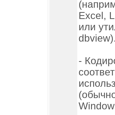
(наприм
Excel, L
или ут
dbview)
- Коди
соответ
использ
(обычн
Window