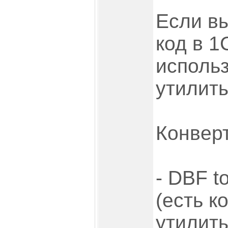
Если вы
код в 1
исполь
утилиты
Конвер
- DBF t
(есть к
утилиты