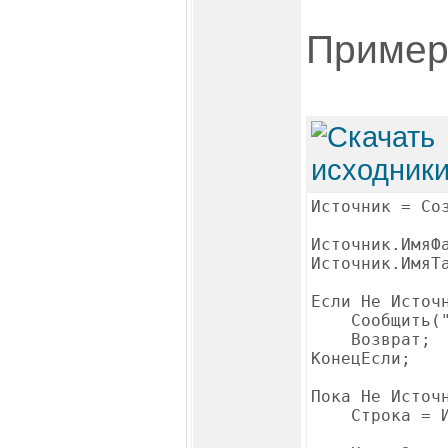
Пример
Источник = Со
Источник.ИмяФ
Источник.ИмяТ
Если Не Источ
Сообщить("Ош
Возврат;
КонецЕсли;
Пока Не Источ
Строка = Ист