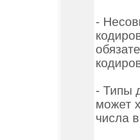
- Несо
кодиро
обязат
кодиров
- Типы
может х
числа 