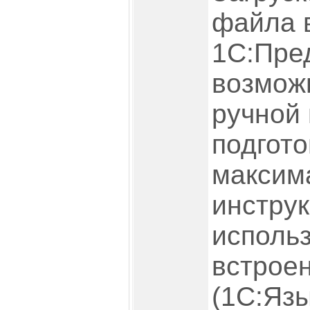
файла 
1С:Пре
возможн
ручной
подгото
максим
инструк
исполь
встроен
(1С:Язы