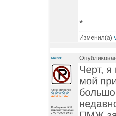
*
Изменил(а)
Опубликован
Kazbek
Черт, я
мой при
большо
Администратор
недавн
Сообщений:
608
Зарегистрирован:
ПМЖ за 
27/07/2009 19:14