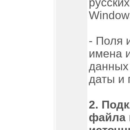
русски
Window
- Поля
имена 
данных 
даты и п
2. Под
файла 