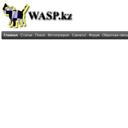
Главная
·
Статьи
·
Поиск
·
Фотогалерея
·
Скачать!
·
Форум
·
Обратная связ