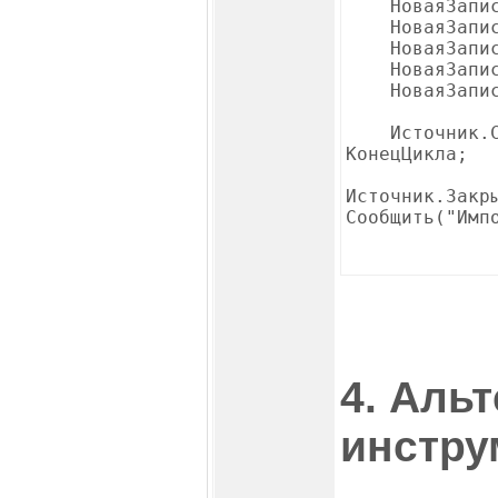
НоваяЗапись 
НоваяЗапись.
НоваяЗапись.
НоваяЗапись.
НоваяЗапись
Источник.Сл
КонецЦикла;
Источник.Закр
Сообщить("Имп
4. Аль
инстру