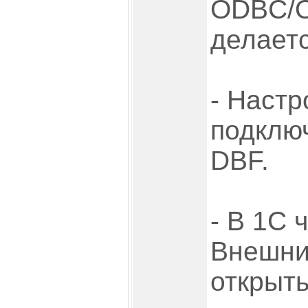
ODBC/O
делаетс
- Наст
подключ
DBF.
- В 1С 
Внешни
открыт