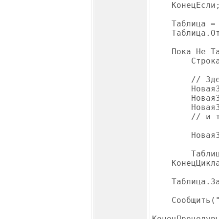
КонецЕсли
Таблица = Со
Таблица.Отк
Пока Не Табл
Строка = Т
// Здесь ид
НоваяЗапись
НоваяЗапись
НоваяЗапис
// и т.
НоваяЗапис
Таблица.С
КонецЦикла
Таблица.Зак
Сообщить("Им
КонецПроцедур