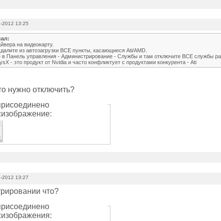
-2012 13:25
сал:
йвера на видеокарту.
далите из автозагрузки ВСЕ пункты, касающиеся Ati/AMD.
е в Панель управления - Администрирование - Службы и там отключите ВСЕ службы ра
ysX - это продукт от Nvidia и часто конфликтует с продуктами конкурента - Ati
что нужно отключить?
рисоединено
изображение:
-2012 13:27
трировании что?
рисоединено
изображения: