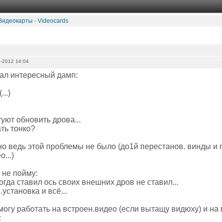
Видеокарты - Videocards
-2012 14:04
ал интересный дамп:
..)
туют обновить дрова...
ать тонко?
но ведь этой проблемы не было (до1й перестанов. винды и 
...)
 не пойму:
огда ставил ось своих внешних дров не ставил...
установка и всё...
могу работать на встроен.видео (если вытащу видюху) и на
: