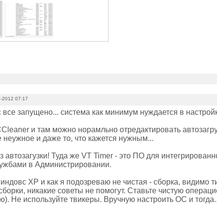
-2012 07:17
ас все запущено... система как минимум нуждается в настрой
Cleaner и там можно норамльно отредактировать автозагруз
 неужное и даже то, что кажется нужным...
з автозагузки! Туда же VT Timer - это ПО для интегрированно
лужбами в Администрировании.
Виндовс ХР и как я подозреваю не чистая - сборка, видимо т
сборки, никакие советы не помогут. Ставьте чистую операци
). Не используйте твикеры. Вручную настроить ОС и тогда.