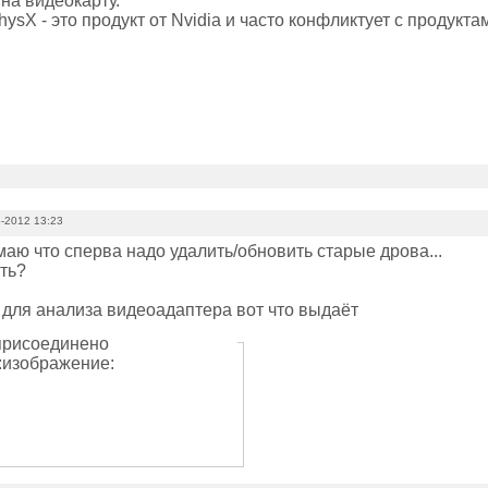
на видеокарту.
ysX - это продукт от Nvidia и часто конфликтует с продуктам
-2012 13:23
имаю что сперва надо удалить/обновить старые дрова...
ать?
 для анализа видеоадаптера вот что выдаёт
рисоединено
изображение: