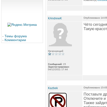
Изменил(а)
KAndre
Опубликовано 14-05
KAndrewK
Чёто сегодня
Такую красо
-
Темы форума
-
Комментарии
Начинающий
Сообщений:
15
Зарегистрирован:
04/12/2011 17:44
Опубликовано 15-05
Kazbek
Поставьте др
Отключите и 
Также зайди