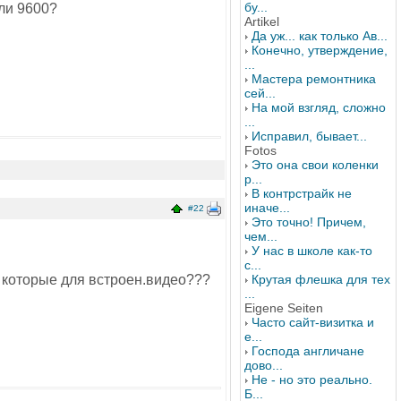
бу...
или 9600?
Artikel
Да уж... как только Ав...
Конечно, утверждение,
...
Мастера ремонтника
сей...
На мой взгляд, сложно
...
Исправил, бывает...
Fotos
Это она свои коленки
р...
В контрстрайк не
иначе...
#22
Это точно! Причем,
чем...
У нас в школе как-то
с...
а которые для встроен.видео???
Крутая флешка для тех
...
Eigene Seiten
Часто сайт-визитка и
е...
Господа англичане
дово...
Не - но это реально.
Б...