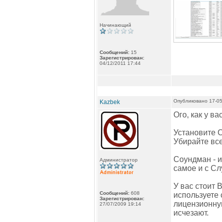
Начинающий
Сообщений:
15
Зарегистрирован:
04/12/2011 17:44
Опубликовано 17-05
Kazbek
Ого, как у в
Установите C
Убирайте все
Соундман - и
Администратор
самое и с С
У вас стоит 
Сообщений:
608
используете 
Зарегистрирован:
лицензионную
27/07/2009 19:14
исчезают.