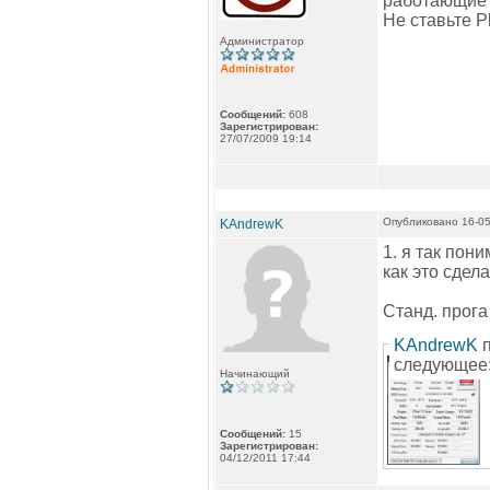
работающие 
Не ставьте Ph
Администратор
Сообщений:
608
Зарегистрирован:
27/07/2009 19:14
Опубликовано 16-05
KAndrewK
1. я так пон
как это сдел
Станд. прога
KAndrewK
п
следующее:
Начинающий
Сообщений:
15
Зарегистрирован:
04/12/2011 17:44