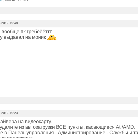
wK
, 14-05-2012 14:20
-2012 19:48
 вообще пк гребёёёттт....
ту выдавал на моник
-2012 19:23
айвера на видеокарту.
удалите из автозагрузки ВСЕ пункты, касающиеся Ati/AMD.
те в Панель управления - Администрирование - Службы и 