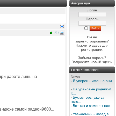
Авторизация
Логин
Пароль
#21
Вы не
зарегистрированы?
Нажмите здесь
для
регистрации.
Забыли пароль?
Запросите новый
здесь
.
Letzte Kommentare
при работе лишь на
News
Я уверен - именно они
...
На урановые рудники!
К...
Бухгалтеры уже за
голо...
Вот так и заменят нас
 видюхе самой радеон9600...
...
Уважаемый - назад в