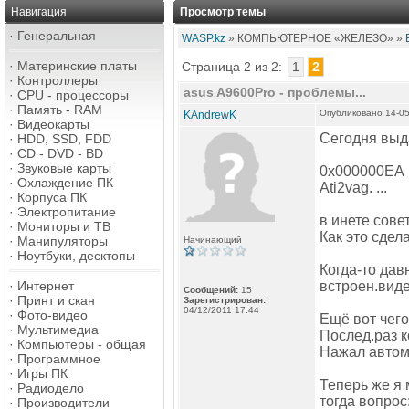
Навигация
Просмотр темы
·
Генеральная
WASP.kz
» КОМПЬЮТЕРНОЕ «ЖЕЛЕЗО» »
·
Материнские платы
Страница 2 из 2:
1
2
·
Контроллеры
asus A9600Pro - проблемы...
·
CPU - процессоры
·
Память - RAM
Опубликовано 14-05
KAndrewK
·
Видеокарты
Сегодня выд
·
HDD, SSD, FDD
·
CD - DVD - BD
·
Звуковые карты
0х000000ЕА (.
·
Охлаждение ПК
Ati2vag. ...
·
Корпуса ПК
·
Электропитание
в инете сове
·
Мониторы и ТВ
Как это сдел
·
Манипуляторы
Начинающий
·
Ноутбуки, десктопы
Когда-то дав
·
Интернет
встроен.видео
Сообщений:
15
·
Принт и скан
Зарегистрирован:
04/12/2011 17:44
·
Фото-видео
Ещё вот чего
·
Мультимедиа
Послед.раз к
·
Компьютеры - общая
Нажал автом.
·
Программное
·
Игры ПК
Теперь же я 
·
Радиодело
тогда вопрос
·
Производители