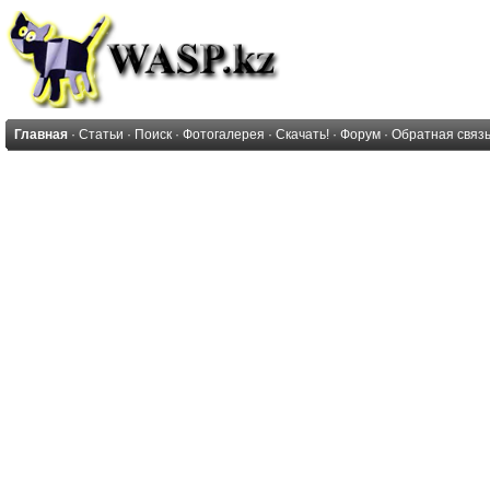
Главная
·
Статьи
·
Поиск
·
Фотогалерея
·
Скачать!
·
Форум
·
Обратная связ