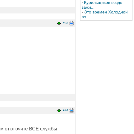
Курильщиков везде
зажи...
Это времен Холодной
во...
#23
#24
там отключите ВСЕ службы