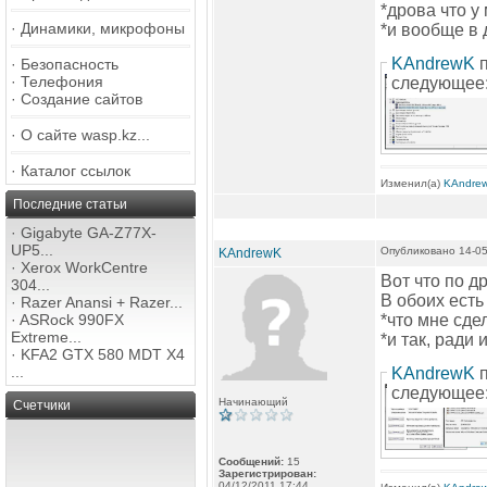
*дрова что у
·
Динамики, микрофоны
*и вообще в д
KAndrewK
п
·
Безопасность
·
Телефония
следующее:
·
Создание сайтов
·
О сайте wasp.kz...
·
Каталог ссылок
Изменил(а)
KAndre
Последние статьи
·
Gigabyte GA-Z77X-
UP5...
Опубликовано 14-05
KAndrewK
·
Xerox WorkCentre
Вот что по д
304...
В обоих есть 
·
Razer Anansi + Razer...
·
ASRock 990FX
*что мне сде
Extreme...
*и так, ради
·
KFA2 GTX 580 MDT X4
...
KAndrewK
п
следующее:
Начинающий
Счетчики
Сообщений:
15
Зарегистрирован:
04/12/2011 17:44