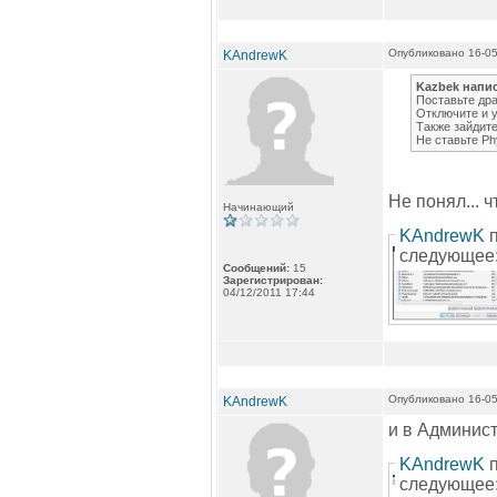
Опубликовано 16-05
KAndrewK
Kazbek напи
Поставьте дра
Отключите и у
Также зайдит
Не ставьте Ph
Не понял... 
Начинающий
KAndrewK
п
следующее:
Сообщений:
15
Зарегистрирован:
04/12/2011 17:44
Опубликовано 16-05
KAndrewK
и в Админис
KAndrewK
п
следующее: