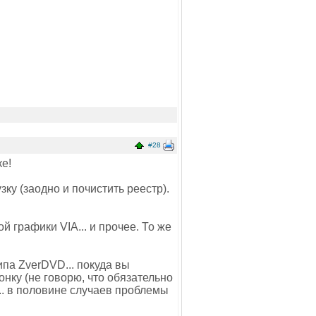
#28
ке!
ку (заодно и почистить реестр).
й графики VIA... и прочее. То же
ипа ZverDVD... покуда вы
онку (не говорю, что обязательно
.. в половине случаев проблемы