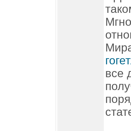
тако
Мгно
отно
Мира
гоге
все 
полу
поря
стат