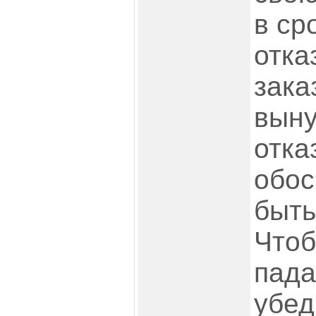
в ср
отка
зака
вын
отка
обос
быть
Чтоб
пада
убед