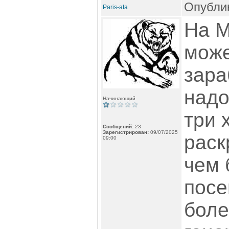
Опублик
Paris-ata
На М
може
зара
надо
Начинающий
три 
Сообщений:
23
Зарегистрирован:
09/07/2025
раск
09:00
чем 
посе
боле