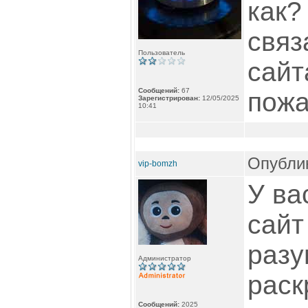
как?
связ
Пользователь
сайт
Сообщений:
67
пожа
Зарегистрирован:
12/05/2025
10:41
Опублик
vip-bomzh
У ва
сайт
разу
Администратор
раск
Сообщений:
2025