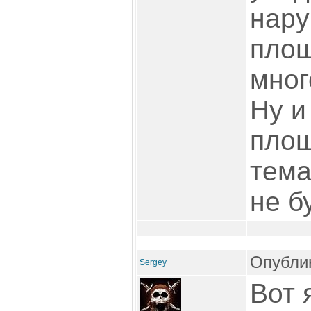
нар
площ
мног
Ну и
площ
тема
не б
Опублик
Sergey
Вот 