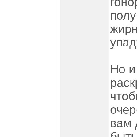
гоно
полу
жирн
упад
Но и
раск
чтоб
очер
вам 
быть