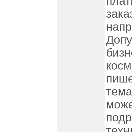
плат
зака
напр
Допу
бизн
косм
пише
тема
може
подр
техн