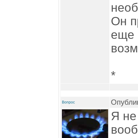
необ
Он п
еще 
возм
*
Опублик
Bonpoc
Я не
вооб