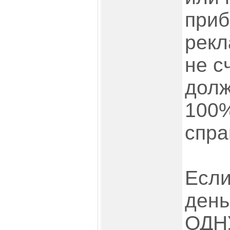
при
рекл
не с
долж
100%
спра
Если
день
ОДНУ