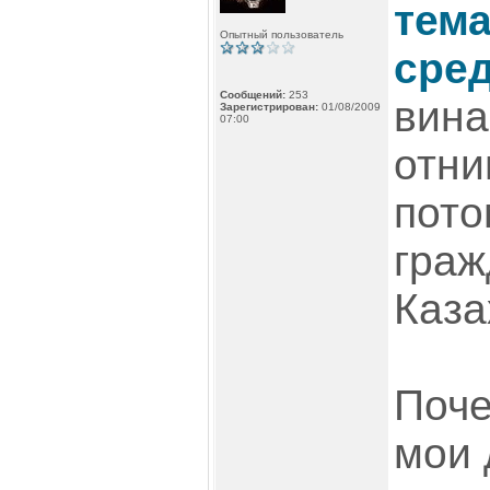
тема
Опытный пользователь
сре
Сообщений:
253
вина
Зарегистрирован:
01/08/2009
07:00
отни
пото
граж
Каза
Поче
мои 