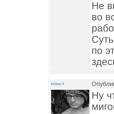
Не в
во в
рабо
Суть
по э
здес
Опублик
Kolmar-X
Ну ч
миго