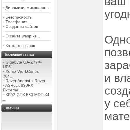
ваш 
·
Динамики, микрофоны
угод
·
Безопасность
·
Телефония
·
Создание сайтов
Одн
·
О сайте wasp.kz...
·
Каталог ссылок
позв
Последние статьи
зара
·
Gigabyte GA-Z77X-
UP5...
·
Xerox WorkCentre
и вл
304...
·
Razer Anansi + Razer...
·
ASRock 990FX
созд
Extreme...
·
KFA2 GTX 580 MDT X4
...
у се
Счетчики
мате