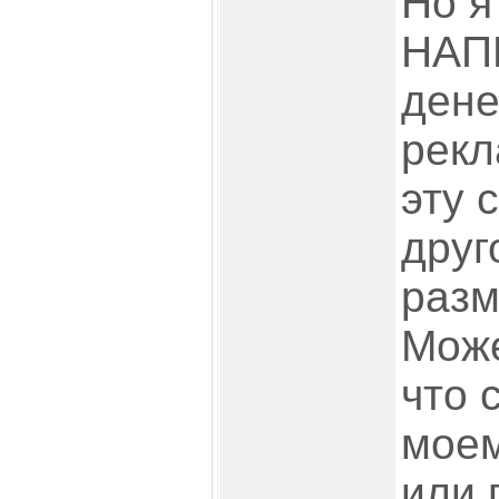
Но я
НАПИ
дене
рекл
эту 
друг
разм
Може
что 
моем
или 