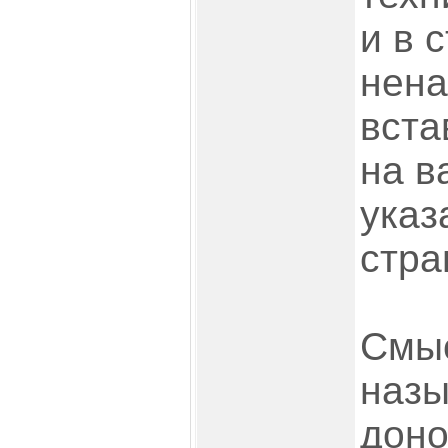
и в 
нена
вста
на в
указ
стра
Смыс
назы
доно