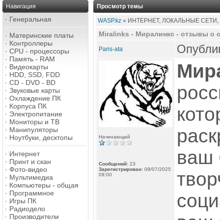
Навигация
Просмотр темы
·
Генеральная
WASP.kz
» ИНТЕРНЕТ, ЛОКАЛЬНЫЕ СЕТИ,
Miralinks - Миралинкс - отзывы о 
·
Материнские платы
·
Контроллеры
Опублик
Paris-ata
·
CPU - процессоры
·
Память - RAM
Мир
·
Видеокарты
·
HDD, SSD, FDD
·
CD - DVD - BD
росс
·
Звуковые карты
·
Охлаждение ПК
·
Корпуса ПК
кото
·
Электропитание
·
Мониторы и ТВ
раск
·
Манипуляторы
·
Ноутбуки, десктопы
Начинающий
ваш 
·
Интернет
·
Принт и скан
Сообщений:
23
·
Фото-видео
Зарегистрирован:
09/07/2025
твор
09:00
·
Мультимедиа
·
Компьютеры - общая
·
Программное
соци
·
Игры ПК
·
Радиодело
·
Производители