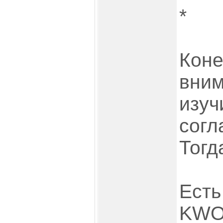
*
Коне
вним
изуч
согл
Тогд
Есть
KWOR