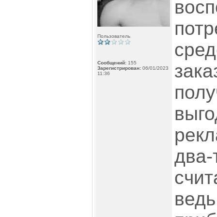
восп
потр
Пользователь
сред
Сообщений:
155
зака
Зарегистрирован:
06/01/2023
11:36
полу
выго
рекл
два-
счит
ведь