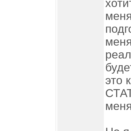
хот
меня
подг
мен
реал
буде
это
СТАТ
меня