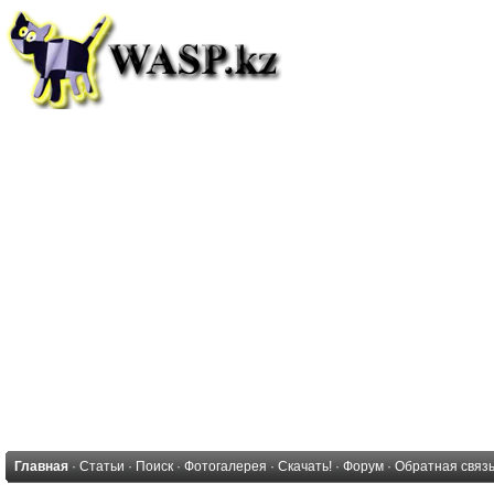
Главная
·
Статьи
·
Поиск
·
Фотогалерея
·
Скачать!
·
Форум
·
Обратная связ