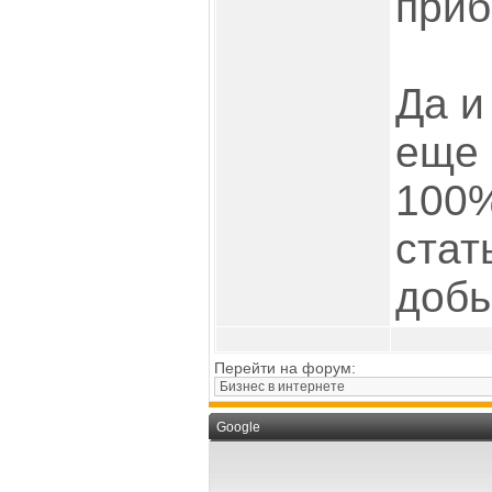
приб
Да и
еще 
100%
стат
добь
Перейти на форум:
Google