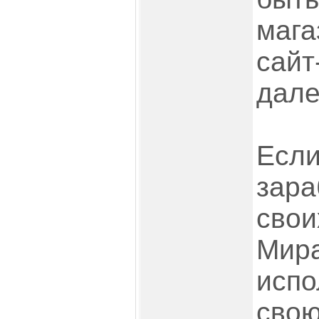
мага
сайт
дале
Если
зара
свои
Мира
испо
свою