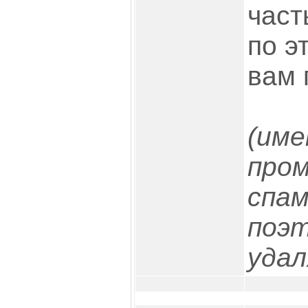
част
по э
вам 
(име
про
спам
поэт
уда