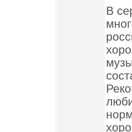
В се
мног
росс
хоро
музы
сост
Реко
люб
норм
хоро