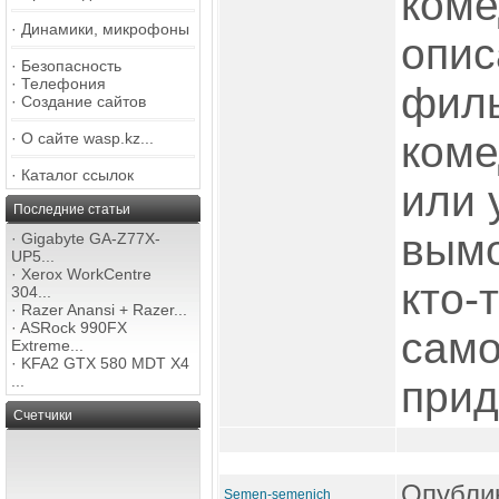
коме
·
Динамики, микрофоны
опис
·
Безопасность
·
Телефония
фил
·
Создание сайтов
коме
·
О сайте wasp.kz...
·
Каталог ссылок
или 
Последние статьи
вымо
·
Gigabyte GA-Z77X-
UP5...
·
Xerox WorkCentre
кто-
304...
·
Razer Anansi + Razer...
·
ASRock 990FX
само
Extreme...
·
KFA2 GTX 580 MDT X4
...
прид
Счетчики
Опублик
Semen-semenich