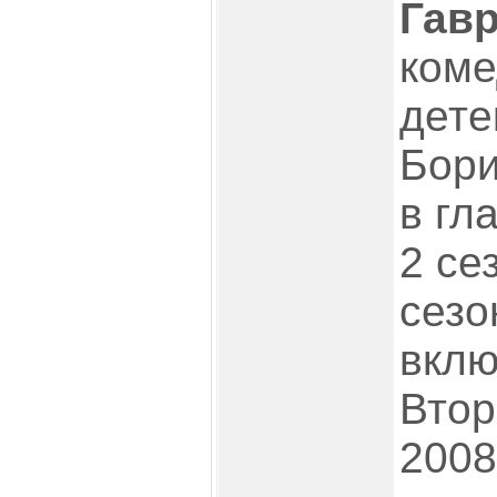
Гав
коме
дете
Бор
в гл
2 се
сезо
вклю
Втор
2008