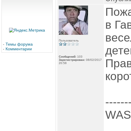
Пожа
в Га
весе
Пользователь
-
Темы форума
дете
-
Комментарии
Сообщений:
103
Прав
Зарегистрирован:
08/02/2017
20:58
коро
----
WASP.