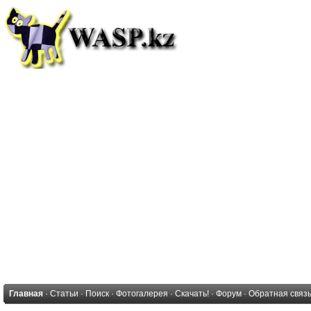
Главная
·
Статьи
·
Поиск
·
Фотогалерея
·
Скачать!
·
Форум
·
Обратная связ