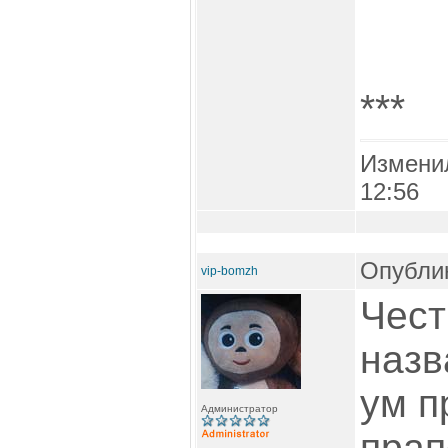
***
Измени
12:56
Опублик
vip-bomzh
Чест
назв
ум п
Администратор
прап