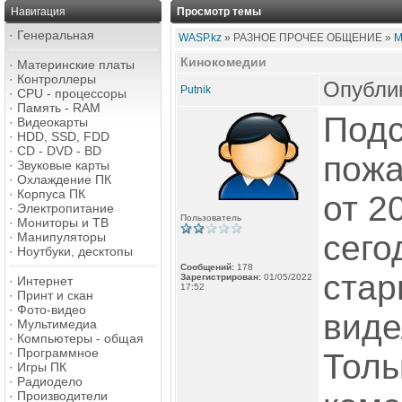
Навигация
Просмотр темы
·
Генеральная
WASP.kz
» РАЗНОЕ ПРОЧЕЕ ОБЩЕНИЕ »
М
Кинокомедии
·
Материнские платы
·
Контроллеры
Опублик
Putnik
·
CPU - процессоры
·
Память - RAM
Подс
·
Видеокарты
·
HDD, SSD, FDD
·
CD - DVD - BD
пожа
·
Звуковые карты
·
Охлаждение ПК
·
Корпуса ПК
от 2
·
Электропитание
Пользователь
·
Мониторы и ТВ
сего
·
Манипуляторы
·
Ноутбуки, десктопы
Сообщений:
178
стар
Зарегистрирован:
01/05/2022
·
Интернет
17:52
·
Принт и скан
·
Фото-видео
виде
·
Мультимедиа
·
Компьютеры - общая
·
Программное
Толь
·
Игры ПК
·
Радиодело
·
Производители