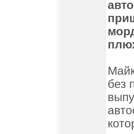
авто
при
мор
плю
Май
без 
выпу
авто
кото