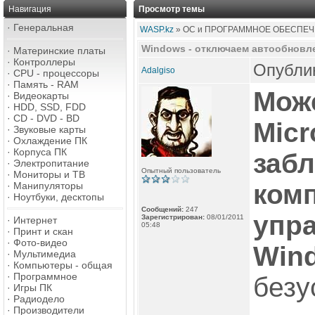
Навигация
Просмотр темы
·
Генеральная
WASP.kz
» ОС и ПРОГРАММНОЕ ОБЕСПЕЧ
Windows - отключаем автообновл
·
Материнские платы
·
Контроллеры
Опублик
Adalgiso
·
CPU - процессоры
·
Память - RAM
Мож
·
Видеокарты
·
HDD, SSD, FDD
·
CD - DVD - BD
Micr
·
Звуковые карты
·
Охлаждение ПК
·
Корпуса ПК
заб
·
Электропитание
Опытный пользователь
·
Мониторы и ТВ
ком
·
Манипуляторы
·
Ноутбуки, десктопы
Сообщений:
247
упр
Зарегистрирован:
08/01/2011
·
Интернет
05:48
·
Принт и скан
·
Фото-видео
Win
·
Мультимедиа
·
Компьютеры - общая
·
Программное
безу
·
Игры ПК
·
Радиодело
·
Производители