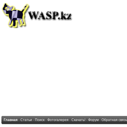
Главная
·
Статьи
·
Поиск
·
Фотогалерея
·
Скачать!
·
Форум
·
Обратная связ