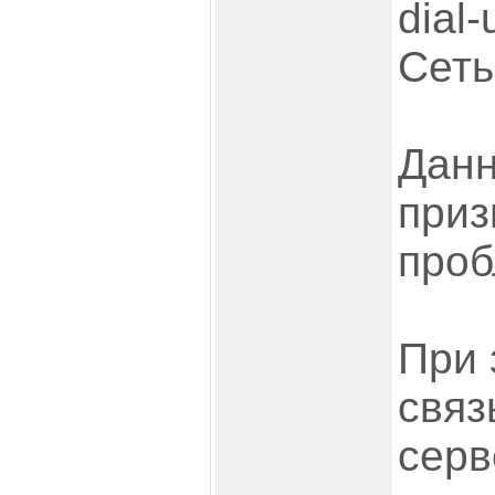
dial
Сеть
Данн
приз
проб
При 
связ
серв