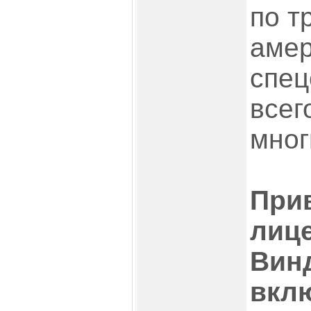
по т
амер
спец
всег
мног
При
лиц
Вин
вкл