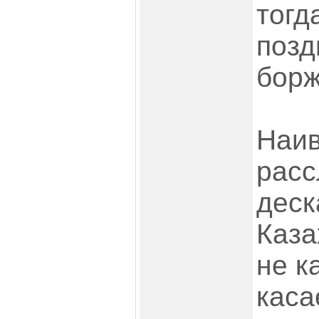
тогд
позд
борж
Наив
расс
деск
Каза
не к
каса