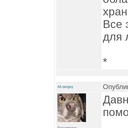
хра
Все 
для 
*
Опублик
Ali-sergey
Давн
помо
Пользователь