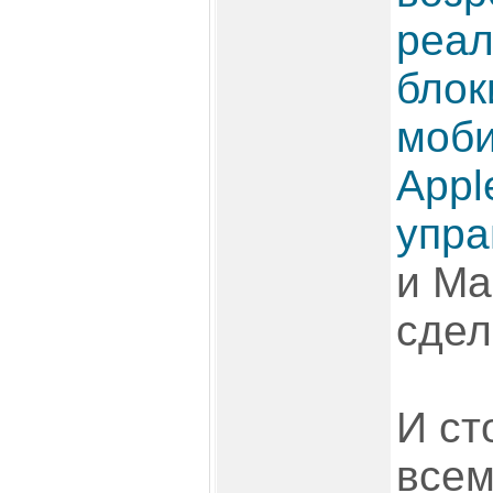
реал
блок
моби
Appl
упра
и Ма
сдел
И ст
всем