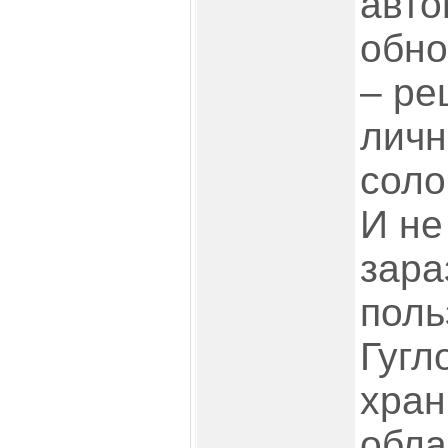
авто
обно
– ре
личн
соло
И не
зара
поль
Гугл
хра
обла