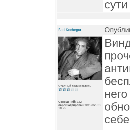
сути
Опублик
Bad-Kochegar
Винд
проч
анти
бесп
Опытный пользователь
него
Сообщений:
222
обно
Зарегистрирован:
09/03/2021
19:25
себе