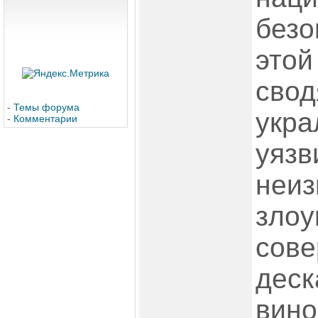
безо
этой
свод
-
Темы форума
укра
-
Комментарии
уязв
неиз
зло
сове
деск
вино