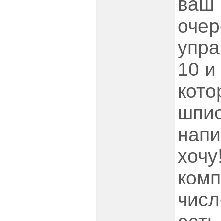
ваш 
очер
упра
10 и
кото
шпио
напи
хочу
комп
числ