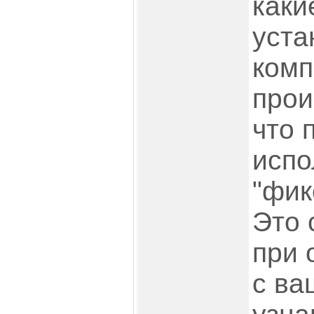
каки
уста
комп
прои
что 
испо
"фик
Это 
при 
с ва