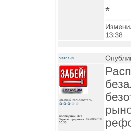
*
Измени
13:38
Опублик
Mazda-IM
Расп
беза
безо
Опытный пользователь
рыно
Сообщений:
321
рефо
Зарегистрирован:
02/08/2010
06:30