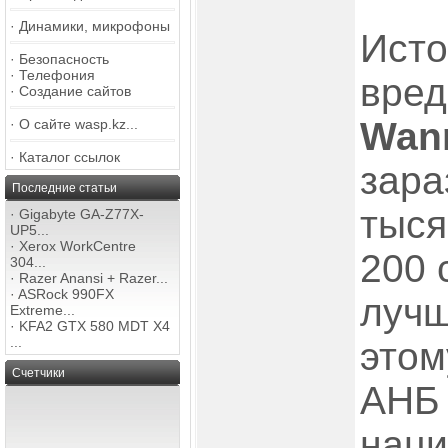
·
Динамики, микрофоны
Исто
·
Безопасность
·
Телефония
вред
·
Создание сайтов
Wan
·
О сайте wasp.kz...
·
Каталог ссылок
зара
Последние статьи
тыся
·
Gigabyte GA-Z77X-
UP5...
·
Xerox WorkCentre
200 
304...
·
Razer Anansi + Razer...
·
ASRock 990FX
лучш
Extreme...
·
KFA2 GTX 580 MDT X4
...
этом
Счетчики
АНБ 
наци