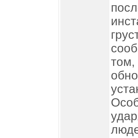
посл
инст
грус
сооб
том,
обно
уста
Особ
удар
люде