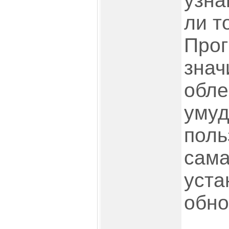
узна
ли т
Про
знач
обле
умуд
поль
сама
уста
обно