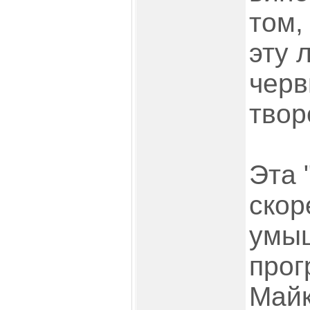
том,
эту 
черв
твор
Эта 
скор
умы
прог
Майк