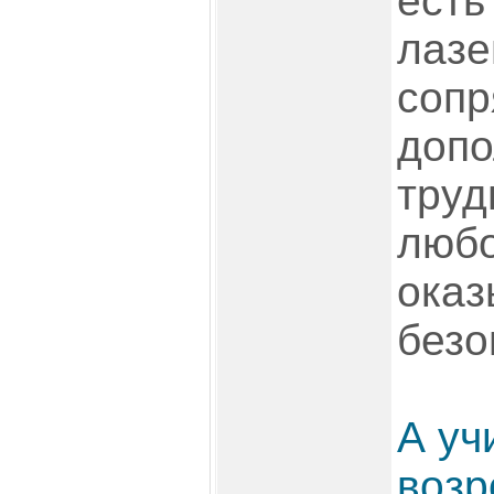
есть
лазе
сопр
допо
труд
любо
оказ
безо
А уч
воз