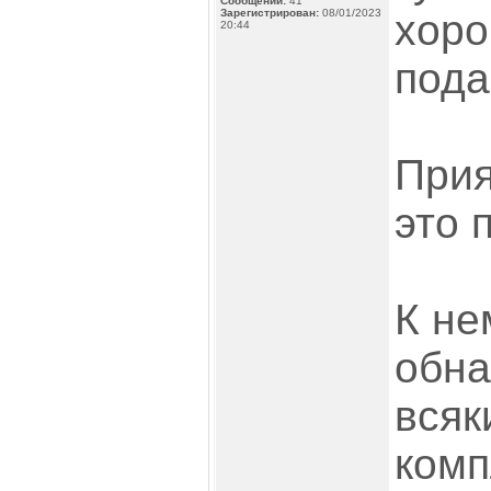
Сообщений:
41
Зарегистрирован:
08/01/2023
хоро
20:44
пода
Прия
это 
К не
обн
всяк
комп