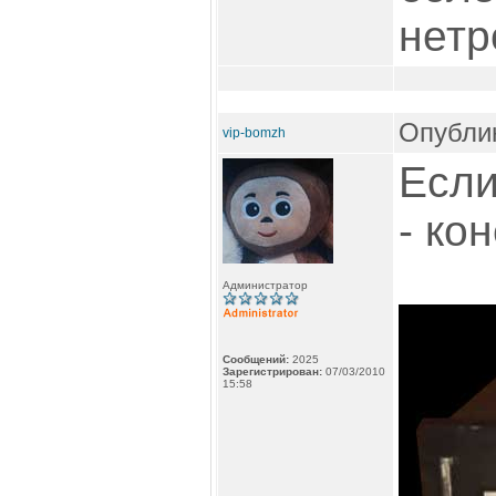
нетр
Опублик
vip-bomzh
Если
- ко
Администратор
Сообщений:
2025
Зарегистрирован:
07/03/2010
15:58