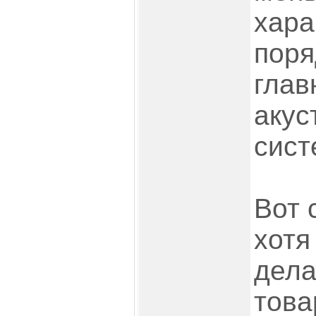
хара
поря
глав
акус
сист
Вот 
хотя
дела
това