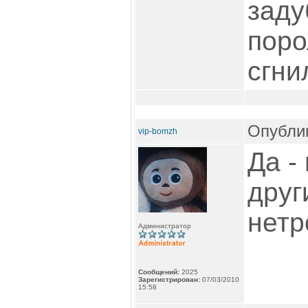
заду
поро
сгнил
Опублик
vip-bomzh
Да -
друг
нетр
Администратор
Сообщений:
2025
Зарегистрирован:
07/03/2010
15:58