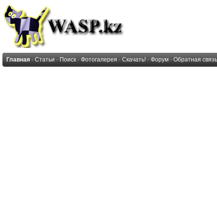
Главная
·
Статьи
·
Поиск
·
Фотогалерея
·
Скачать!
·
Форум
·
Обратная связ