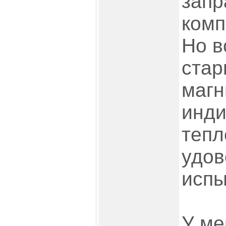
запр
комп
Но в
стар
магн
инди
тепл
удов
испы
У ме