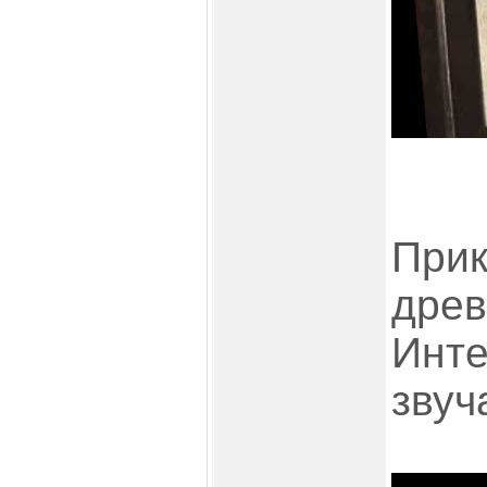
Прик
древ
Инте
звуч