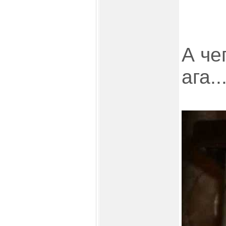
А че
ага..