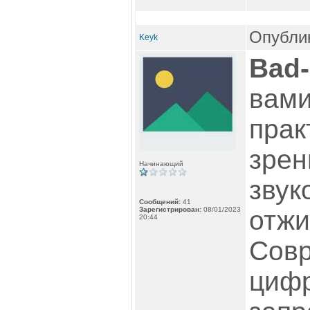
Опублик
Keyk
Bad
вами
прак
зрен
Начинающий
звук
Сообщений:
41
Зарегистрирован:
08/01/2023
отжи
20:44
Сов
цифр