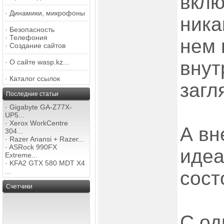
вклю
·
Динамики, микрофоны
ника
·
Безопасность
·
Телефония
нем 
·
Создание сайтов
внут
·
О сайте wasp.kz...
·
Каталог ссылок
загл
Последние статьи
·
Gigabyte GA-Z77X-
UP5...
·
Xerox WorkCentre
А вн
304...
·
Razer Anansi + Razer...
·
ASRock 990FX
идеа
Extreme...
·
KFA2 GTX 580 MDT X4
...
сост
Счетчики
С од