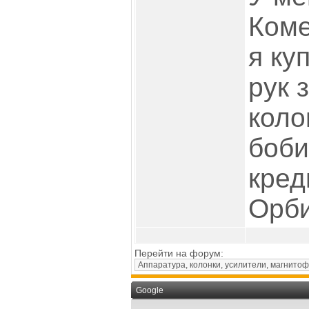
Коме
я ку
рук 
коло
боби
кред
Орби
Перейти на форум:
Google