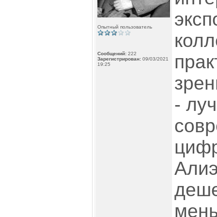
эксп
Опытный пользователь
колл
Сообщений:
222
прак
Зарегистрирован:
09/03/2021
19:25
зрен
- лу
сов
цифр
Алиэ
деше
мен