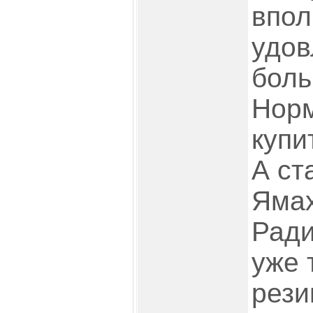
впол
удо
боль
Норм
купи
А ст
Ямах
Ради
уже т
рези