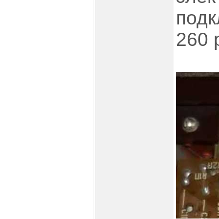
подк
260 