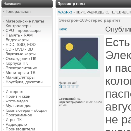
Навигация
Просмотр темы
·
Генеральная
WASP.kz
» ЗВУК, РАДИОДЕЛО, ТЕЛЕВИДЕ
Электрон-103-стерео раритет
·
Материнские платы
·
Контроллеры
Опублик
Keyk
·
CPU - процессоры
·
Память - RAM
Есть
·
Видеокарты
·
HDD, SSD, FDD
·
CD - DVD - BD
Элек
·
Звуковые карты
·
Охлаждение ПК
·
Корпуса ПК
и па
·
Электропитание
·
Мониторы и ТВ
коло
·
Манипуляторы
·
Ноутбуки, десктопы
Начинающий
пасп
·
Интернет
·
Принт и скан
Сообщений:
41
·
Фото-видео
Зарегистрирован:
08/01/2023
авгу
·
Мультимедиа
20:44
·
Компьютеры - общая
·
Программное
не р
·
Игры ПК
·
Радиодело
·
Производители