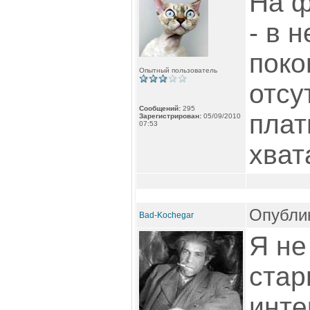
На ф
- в 
поко
Опытный пользователь
отсу
Сообщений:
295
плат
Зарегистрирован:
05/09/2010
07:53
хват
Опублик
Bad-Kochegar
Я не
стар
инте