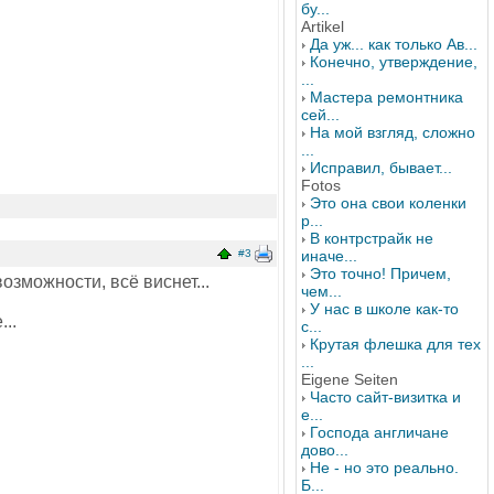
бу...
Artikel
Да уж... как только Ав...
Конечно, утверждение,
...
Мастера ремонтника
сей...
На мой взгляд, сложно
...
Исправил, бывает...
Fotos
Это она свои коленки
р...
В контрстрайк не
#3
иначе...
Это точно! Причем,
озможности, всё виснет...
чем...
У нас в школе как-то
..
с...
Крутая флешка для тех
...
Eigene Seiten
Часто сайт-визитка и
е...
Господа англичане
дово...
Не - но это реально.
Б...