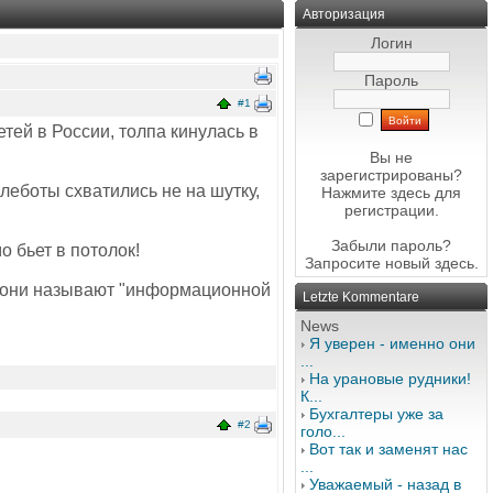
Авторизация
Логин
Пароль
#1
тей в России, толпа кинулась в
Вы не
зарегистрированы?
леботы схватились не на шутку,
Нажмите здесь
для
регистрации.
Забыли пароль?
о бьет в потолок!
Запросите новый
здесь
.
во они называют "информационной
Letzte Kommentare
News
Я уверен - именно они
...
На урановые рудники!
К...
Бухгалтеры уже за
#2
голо...
Вот так и заменят нас
...
Уважаемый - назад в