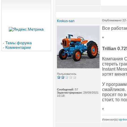
Опубликовано 22-
Krokus-san
Все работае
*
-
Темы форума
-
Комментарии
Trillian 0.72
Компания Ce
стереть гр
Instant Me
хотят менят
Пользователь
У программ
смайликов. 
Сообщений:
57
Зарегистрирован:
28/09/2021
просят по в
10:18
стоит, то п
*
Изменил(а)
vip-b