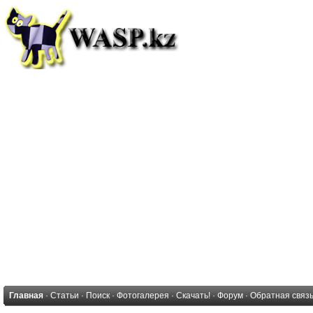
Главная
·
Статьи
·
Поиск
·
Фотогалерея
·
Скачать!
·
Форум
·
Обратная связ