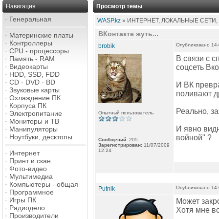
Навигация
Просмотр темы
·
Генеральная
WASP.kz
» ИНТЕРНЕТ, ЛОКАЛЬНЫЕ СЕТИ,
ВКонтакте жуть...
·
Материнские платы
·
Контроллеры
Опубликовано 14-
brobik
·
CPU - процессоры
В связи с с
·
Память - RAM
·
Видеокарты
соцсеть Вко
·
HDD, SSD, FDD
·
CD - DVD - BD
И ВК превр
·
Звуковые карты
поливают д
·
Охлаждение ПК
·
Корпуса ПК
Реально, за
·
Электропитание
Опытный пользователь
·
Мониторы и ТВ
И явно видн
·
Манипуляторы
·
Ноутбуки, десктопы
войной" ?
Сообщений:
205
Зарегистрирован:
11/07/2009
12:24
·
Интернет
·
Принт и скан
·
Фото-видео
·
Мультимедиа
·
Компьютеры - общая
Опубликовано 14-
Putnik
·
Программное
·
Игры ПК
Может закр
·
Радиодело
Хотя мне вс
·
Производители