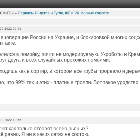
 САЙТЫ »
Сервисы Яндекса и Гугла, ФБ и VK, прочие соцсети
09-2022 09:41
пецоперацие России на Украине, и блокировкой многих соцсе
нтакте.
атился в помойку, почти не модерируемую. Укроботы и Крем
руг друга и всех случайных прохожих помоями.
ходишь как в сортир, в котором все трубы прорвало и дерьм
о, что 99% тех и этих - платные тролли. Вот такое уродст
09-2022 18:55
оют как только отловят особо рьяных?
ё равно. Я ни в каких сетях не состою.