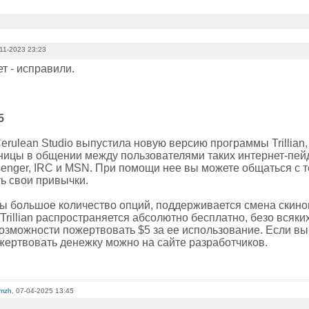
11-2023 23:23
т - исправили.
5
rulean Studio выпустила новую версию программы Trillian,
аницы в общении между пользователями таких интернет-пейд
ssenger, IRC и MSN. При помощи нее вы можете общаться с 
ь свои привычки.
ы большое количество опций, поддерживается смена скино
Trillian распространяется абсолютно бесплатно, безо всяки
озможности пожертвовать $5 за ее использование. Если вы 
ожертвовать денежку можно на сайте разработчиков.
omzh
, 07-04-2025 13:45