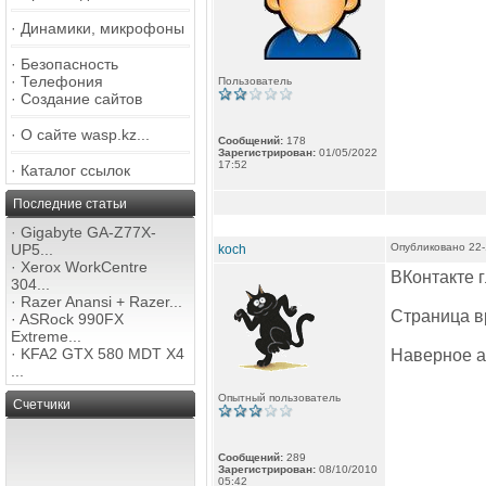
·
Динамики, микрофоны
·
Безопасность
·
Телефония
Пользователь
·
Создание сайтов
·
О сайте wasp.kz...
Сообщений:
178
Зарегистрирован:
01/05/2022
17:52
·
Каталог ссылок
Последние статьи
·
Gigabyte GA-Z77X-
UP5...
Опубликовано 22-
koch
·
Xerox WorkCentre
ВКонтакте г
304...
·
Razer Anansi + Razer...
Страница в
·
ASRock 990FX
Extreme...
·
KFA2 GTX 580 MDT X4
Наверное ат
...
Опытный пользователь
Счетчики
Сообщений:
289
Зарегистрирован:
08/10/2010
05:42