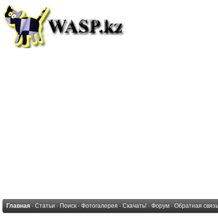
Главная
·
Статьи
·
Поиск
·
Фотогалерея
·
Скачать!
·
Форум
·
Обратная связ