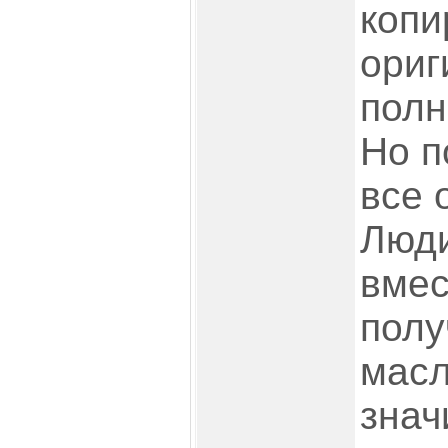
копи
ориг
полн
Но п
все 
Люди
вмес
полу
масл
знач