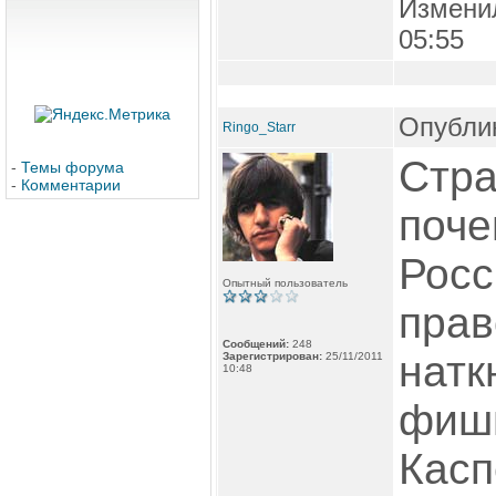
Измени
05:55
Опублик
Ringo_Starr
Стра
-
Темы форума
-
Комментарии
поче
Росс
Опытный пользователь
прав
Сообщений:
248
натк
Зарегистрирован:
25/11/2011
10:48
фиши
Касп