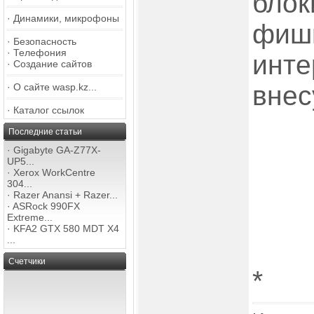
блок
·
Динамики, микрофоны
фиш
·
Безопасность
·
Телефония
инте
·
Создание сайтов
внес
·
О сайте wasp.kz...
·
Каталог ссылок
Последние статьи
·
Gigabyte GA-Z77X-
UP5...
·
Xerox WorkCentre
304...
·
Razer Anansi + Razer...
·
ASRock 990FX
Extreme...
·
KFA2 GTX 580 MDT X4
...
Счетчики
*