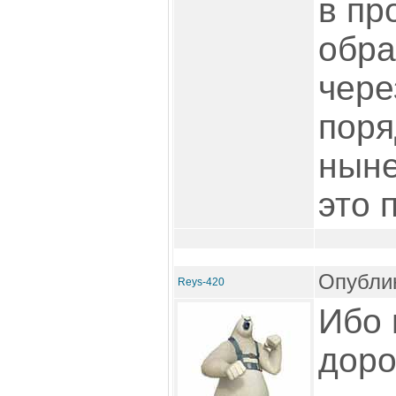
в пр
обра
чере
поря
ныне
это 
Опублик
Reys-420
Ибо 
доро