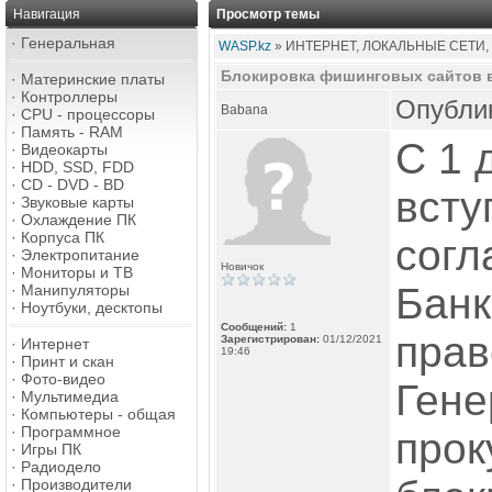
Навигация
Просмотр темы
·
Генеральная
WASP.kz
» ИНТЕРНЕТ, ЛОКАЛЬНЫЕ СЕТИ,
Блокировка фишинговых сайтов 
·
Материнские платы
·
Контроллеры
Опублик
Babana
·
CPU - процессоры
·
Память - RAM
С 1 
·
Видеокарты
·
HDD, SSD, FDD
·
CD - DVD - BD
всту
·
Звуковые карты
·
Охлаждение ПК
·
Корпуса ПК
согл
·
Электропитание
Новичок
·
Мониторы и ТВ
Банк
·
Манипуляторы
·
Ноутбуки, десктопы
Сообщений:
1
прав
Зарегистрирован:
01/12/2021
·
Интернет
19:46
·
Принт и скан
·
Фото-видео
Гене
·
Мультимедиа
·
Компьютеры - общая
·
Программное
прок
·
Игры ПК
·
Радиодело
·
Производители